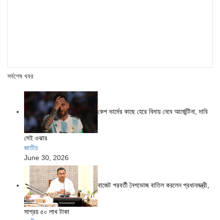
সর্বশেষ খবর
কেপ ভার্দের কাছে হেরে বিদায় নেবে আর্জেন্টিনা, দাবি
সেই ওঝার
জাতীয়
June 30, 2026
বাজেট পরবর্তী নৈশভোজ বাতিল করলেন প্রধানমন্ত্রী,
সাশ্রয় ৫০ লাখ টাকা