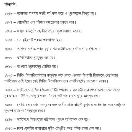
ঘটনাবলি:
১২৫৮ – মঙ্গোলরা বাগদাদ নগরী অধিকার করে ও ধ্বংসযজ্ঞে লিপ্ত হয়।
১৫৮৪ – বোহেমিয়া গ্রেগরিয়ান ক্যালেন্ডার গ্রহণ করে।
১৫৯৫ – ফ্রান্সের চতুর্দশ হেনরিক প্লেন যুদ্ধ ঘোষণা করেন।
১৬০৫ – ডন কুইক্সোট প্রথম প্রকাশিত হয়।
১৮৪১ – বিশ্বের সর্বোচ্চ পর্বত চূড়ার নাম মাউন্ট এভারেস্ট রাখা হয়েছিলো।
১৮৬৩ – ভার্জিনিয়াতে গৃহযুদ্ধ শুরু হয়।
১৮৯৩ – হাওয়াই প্রজাতন্ত্র ঘোষিত হয়।
১৯২৩ – পিকিং বিশ্ববিদ্যালয়ের কতৃর্পক্ষ অবৈধভাবে একজন বিপ্লবী বিক্ষককে গ্রেফতার
প্রতিবাদে ছেই ইয়েন পেই পিকিং বিশ্ববিদ্যালয়ের প্রেসিডেন্টের পদত্যাগ করেন।
১৯৪৫ – সোভিয়েত রাশিয়ার সৈন্য বাহিনী পোলান্ডের রাজধানী ওয়ারশকে জার্মান দখল থেকে
মুক্ত করে। ইউরোপে যুদ্ধ শুরুর দিন থেকেই ওয়ারশতে যুদ্ধ আরম্ভ হয়।
১৯৪৫ – সোভিয়েত সেনারা অগ্রসর হলে জার্মান নাজি বাহিনী কুখ্যাত আউচভিচ কনসেনট্রেশন
ক্যাম্প ত্যাগের সিদ্ধান্ত নেয়।
১৯৪৬ – জাতিসংঘ নিরাপত্তা পরিষদের প্রথম অধিবেশন শুরু হয়।
১৯৫৩ – ঢাকা কেন্দ্রীয় কারাগারে মুনীর চৌধুরীর কবর নাটক রচনা শেষ হয়।