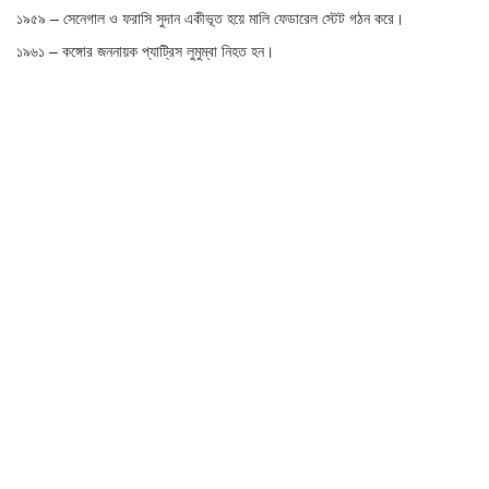
১৯৫৯ – সেনেগাল ও ফরাসি সুদান একীভূত হয়ে মালি ফেডারেল স্টেট গঠন করে।
১৯৬১ – কঙ্গোর জননায়ক প্যাট্রিস লুমুম্বা নিহত হন।