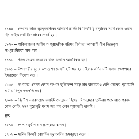
১৯৬৬ – স্পেনের কাছে ভূমধ্যসাগরের আকাশে মার্কিন বি-ফিফটি টু বম্বারের সাথে কেসি-ওয়ান
থ্রি ফাইভ জেট ট্যাংকারের সংঘর্ষ হয়।
১৯৭০ – পাকিস্তানের জাতীয় ও প্রাদেশিক পরিষদ নির্বাচনে আওয়ামী লীগ নিরঙ্কুশ
সংখ্যাগরিষ্ঠতা লাভ করে।
১৯৯১ – পঞ্চম হ্যারল্ড নরওয়ের রাজা হিসাবে অভিষিক্ত হন।
১৯৯১ – উপসাগরীয় যুদ্ধে অপারেশন ডেসার্ট হার্ট শুরু হয়। ইরাক এদিন ৮টি স্কাড ক্ষেপণাস্ত্র
ইসরায়েলে নিক্ষেপ করে।
১৯৯৫ – জাপানের ওসাকা কোবে অঞ্চলে ভূমিকম্পে সাড়ে চার হাজারেরও বেশি লোকের প্রাণহানি
ঘটে ও বিপুল ক্ষয়ক্ষতি হয়।
২০০৮ – ব্রিটিশ এয়ারওয়েজ ফ্লাইট ৩৮ লন্ডন হিথ্রো বিমানবন্দরে দুর্ঘটনায় পড়ে যাতে প্রথম
কোন বোয়িং ৭৭৭ পুরোপুরি ধ্বংস হয়ে যায় কোন প্রাণহানি ছাড়াই।
জন্ম:
১৫০৪ – পোপ চতুর্থ পায়াস জন্মগ্রহন করেন।
১৭০৬ – মার্কিন বিজ্ঞানী বেঞ্জামিন ফ্রাংকলিন জন্মগ্রহন করেন।