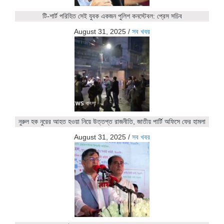
টি-শার্ট পরিহিত সেই যুবক একজন পুলিশ কনস্টেবল: প্রেস সচিব
August 31, 2025
/
সব খবর
নুরুল হক নুরের আহত হওয়া নিয়ে উত্তপ্ত রাজনীতি, জাতীয় পার্টি অফিসে ফের হামলা
August 31, 2025
/
সব খবর