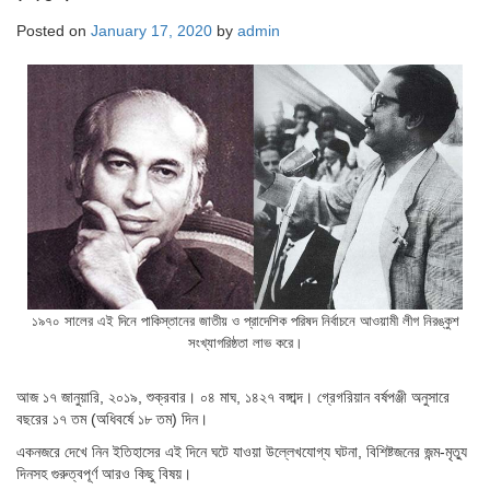
Posted on
January 17, 2020
by
admin
১৯৭০ সালের এই দিনে পাকিস্তানের জাতীয় ও প্রাদেশিক পরিষদ নির্বাচনে আওয়ামী লীগ নিরঙ্কুশ
সংখ্যাগরিষ্ঠতা লাভ করে।
আজ ১৭ জানুয়ারি, ২০১৯, শুক্রবার। ০৪ মাঘ, ১৪২৭ বঙ্গাব্দ। গ্রেগরিয়ান বর্ষপঞ্জী অনুসারে
বছরের ১৭ তম (অধিবর্ষে ১৮ তম) দিন।
একনজরে দেখে নিন ইতিহাসের এই দিনে ঘটে যাওয়া উল্লেখযোগ্য ঘটনা, বিশিষ্টজনের জন্ম-মৃত্যু
দিনসহ গুরুত্বপূর্ণ আরও কিছু বিষয়।