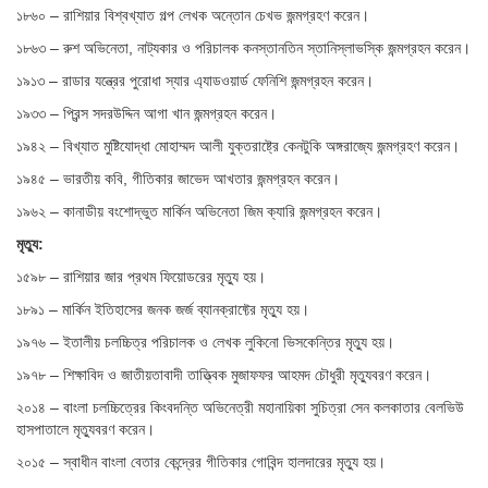
১৮৬০ – রাশিয়ার বিশ্বখ্যাত গল্প লেখক অন্তোন চেখভ জন্মগ্রহণ করেন।
১৮৬৩ – রুশ অভিনেতা, নাট্যকার ও পরিচালক কনস্তানতিন স্তানিস্লাভস্কি জন্মগ্রহন করেন।
১৯১৩ – রাডার যন্ত্রের পুরোধা স্যার এ্যাডওয়ার্ড ফেনিশি জন্মগ্রহন করেন।
১৯৩৩ – প্রিন্স সদরউদ্দিন আগা খান জন্মগ্রহন করেন।
১৯৪২ – বিখ্যাত মুষ্টিযোদ্ধা মোহাম্মদ আলী যুক্তরাষ্ট্রে কেনটুকি অঙ্গরাজ্যে জন্মগ্রহণ করেন।
১৯৪৫ – ভারতীয় কবি, গীতিকার জাভেদ আখতার জন্মগ্রহন করেন।
১৯৬২ – কানাডীয় বংশোদ্ভুত মার্কিন অভিনেতা জিম ক্যারি জন্মগ্রহন করেন।
মৃত্যু:
১৫৯৮ – রাশিয়ার জার প্রথম ফিয়োডরের মৃত্যু হয়।
১৮৯১ – মার্কিন ইতিহাসের জনক জর্জ ব্যানক্রাফ্টের মৃত্যু হয়।
১৯৭৬ – ইতালীয় চলচ্চিত্র পরিচালক ও লেখক লুকিনো ভিসকেন্তির মৃত্যু হয়।
১৯৭৮ – শিক্ষাবিদ ও জাতীয়তাবাদী তাত্ত্বিক মুজাফফর আহমদ চৌধুরী মৃত্যুবরণ করেন।
২০১৪ – বাংলা চলচ্চিত্রের কিংবদন্তি অভিনেত্রী মহানায়িকা সুচিত্রা সেন কলকাতার বেলভিউ
হাসপাতালে মৃত্যুবরণ করেন।
২০১৫ – স্বাধীন বাংলা বেতার কেন্দ্রের গীতিকার গোবিন্দ হালদারের মৃত্যু হয়।