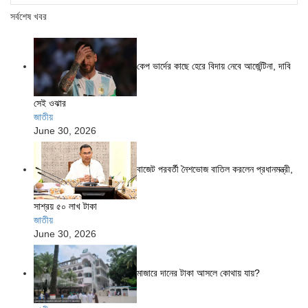
সর্বশেষ খবর
কেপ ভার্দের কাছে হেরে বিদায় নেবে আর্জেন্টিনা, দাবি
সেই ওঝার
জাতীয়
June 30, 2026
বাজেট পরবর্তী নৈশভোজ বাতিল করলেন প্রধানমন্ত্রী,
সাশ্রয় ৫০ লাখ টাকা
জাতীয়
June 30, 2026
মাজারে দানের টাকা আসলে কোথায় যায়?