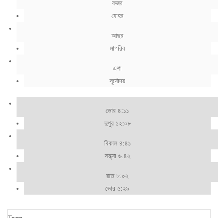
ফজর
যোহর
আছর
মাগরিব
এশা
সূর্যোদয়
ভোর ৪:১১
দুপুর ১২:০৮
বিকাল ৪:৪১
সন্ধ্যা ৬:৪২
রাত ৮:০২
ভোর ৫:২৯
Tags