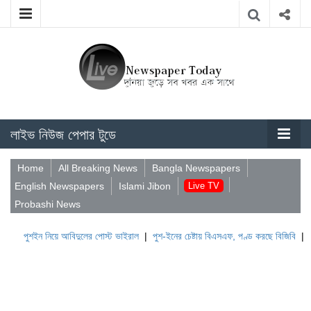
লাইভ নিউজ পেপার টুডে
Home
All Breaking News
Bangla Newspapers
English Newspapers
Islami Jibon
Live TV
Probashi News
ইন নিয়ে আবিদুলের পোস্ট ভাইরাল
|
পুশ-ইনের চেষ্টায় বিএসএফ, পণ্ড করছে বিজিবি
|
লেবাননের ঐ