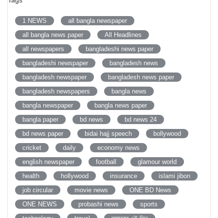
1 NEWS
all bangla newspaper
all bangla news paper
All Headlines
all newspapers
bangladeshi news paper
bangladeshi newspaper
bangladesh news
bangladesh newspaper
bangladesh news paper
bangladesh newspapers
bangla news
bangla newspaper
bangla news paper
bangla paper
bd news
bd news 24
bd news paper
bidai hajj speech
bollywood
cricket
daily
economy news
english newspaper
football
glamour world
health
hollywood
insurance
islami jibon
job circular
movie news
ONE BD News
ONE NEWS
probashi news
sports