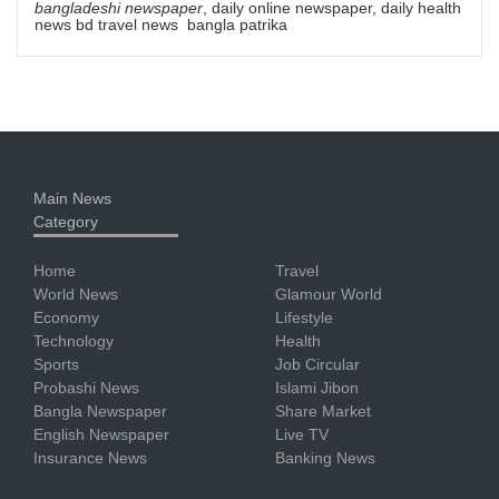
bangladeshi newspaper
, daily online newspaper, daily health
news bd travel news bangla patrika
Main News
Category
Home
Travel
World News
Glamour World
Economy
Lifestyle
Technology
Health
Sports
Job Circular
Probashi News
Islami Jibon
Bangla Newspaper
Share Market
English Newspaper
Live TV
Insurance News
Banking News