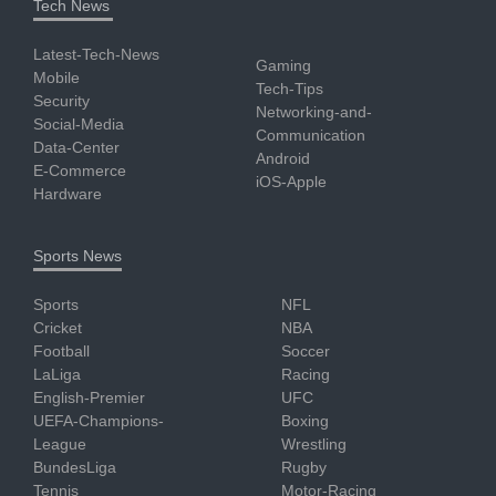
Tech News
Latest-Tech-News
Gaming
Mobile
Tech-Tips
Security
Networking-and-
Social-Media
Communication
Data-Center
Android
E-Commerce
iOS-Apple
Hardware
Sports News
Sports
NFL
Cricket
NBA
Football
Soccer
LaLiga
Racing
English-Premier
UFC
UEFA-Champions-
Boxing
League
Wrestling
BundesLiga
Rugby
Tennis
Motor-Racing