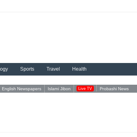
logy
Sports
Travel
Health
English Newspapers
Islami Jibon
Live TV
Probashi News
পু