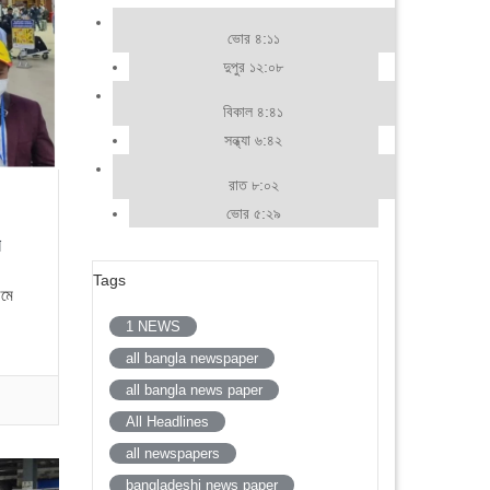
ভোর ৪:১১
দুপুর ১২:০৮
বিকাল ৪:৪১
সন্ধ্যা ৬:৪২
রাত ৮:০২
ভোর ৫:২৯
র
Tags
েমে
1 NEWS
all bangla newspaper
all bangla news paper
All Headlines
all newspapers
bangladeshi news paper