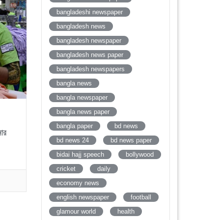
bangladeshi newspaper
bangladesh news
bangladesh newspaper
bangladesh news paper
bangladesh newspapers
bangla news
bangla newspaper
bangla news paper
bangla paper
bd news
োর
bd news 24
bd news paper
bidai hajj speech
bollywood
cricket
daily
economy news
english newspaper
football
glamour world
health