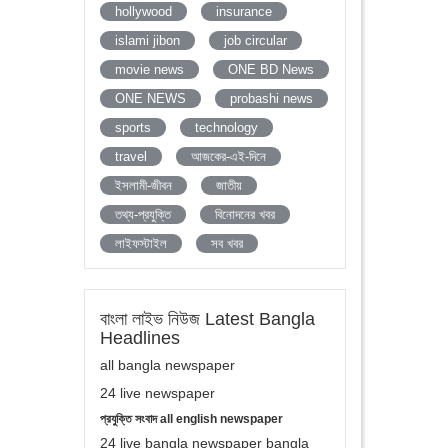
hollywood
insurance
islami jibon
job circular
movie news
ONE BD News
ONE NEWS
probashi news
sports
technology
travel
আজকের-এই-দিনে
ইসলামী-জীবন
জাতীয়
তথ্য-প্রযুক্তি
বিনোদনের খবর
লাইফস্টাইল
সব খবর
বাংলা লাইভ নিউজ Latest Bangla
Headlines
all bangla newspaper
24 live newspaper
প্রযুক্তি সংবাদ all english newspaper
24 live bangla newspaper bangla