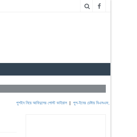
শইন নিয়ে আবিদুলের পোস্ট ভাইরাল
|
পুশ-ইনের চেষ্টায় বিএসএফ, পণ্ড করছে বিজিবি
|
লেবাননের 