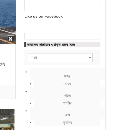
Like us on Facebook
আজকের সালাতের ওয়াক্ত শুরুর সময়
চ্ছে
ফজর
যোহর
আছর
মাগরিব
এশা
সূর্যোদয়