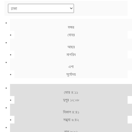
ফজর
যোহর
আছর
মাগরিব
এশা
সূর্যোদয়
ভোর ৪:১১
দুপুর ১২:০৮
বিকাল ৪:৪১
সন্ধ্যা ৬:৪২
রাত ৮:০২