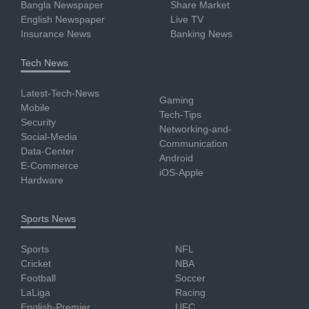
Bangla Newspaper
Share Market
English Newspaper
Live TV
Insurance News
Banking News
Tech News
Latest-Tech-News
Gaming
Mobile
Tech-Tips
Security
Networking-and-
Social-Media
Communication
Data-Center
Android
E-Commerce
iOS-Apple
Hardware
Sports News
Sports
NFL
Cricket
NBA
Football
Soccer
LaLiga
Racing
English-Premier
UFC