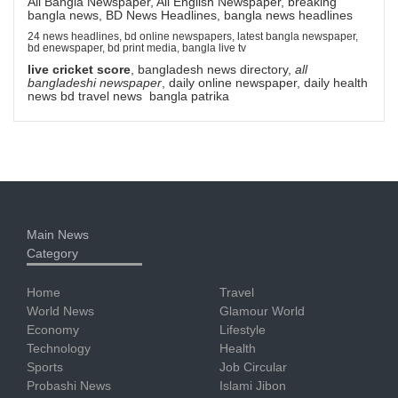
All Bangla Newspaper, All English Newspaper, breaking
bangla news, BD News Headlines, bangla news headlines
24 news headlines, bd online newspapers, latest bangla newspaper,
bd enewspaper, bd print media, bangla live tv
live cricket score
, bangladesh news directory,
all
bangladeshi newspaper
, daily online newspaper, daily health
news bd travel news bangla patrika
Main News
Category
Home
Travel
World News
Glamour World
Economy
Lifestyle
Technology
Health
Sports
Job Circular
Probashi News
Islami Jibon