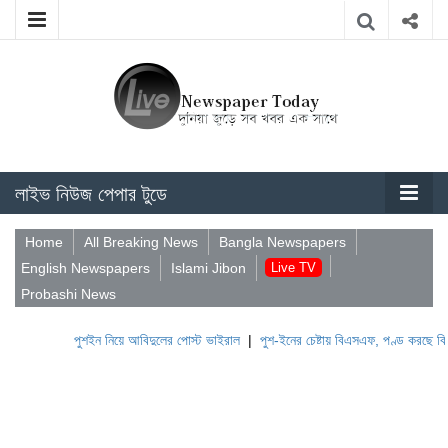
লাইভ নিউজ পেপার টুডে
Home
All Breaking News
Bangla Newspapers
English Newspapers
Islami Jibon
Live TV
Probashi News
পুশইন নিয়ে আবিদুলের পোস্ট ভাইরাল
|
পুশ-ইনের চেষ্টায় বিএসএফ, পণ্ড করছে বিজিবি
|
লেব