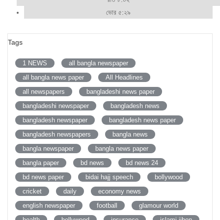
ভোর ৫:২৯
Tags
1 NEWS
all bangla newspaper
all bangla news paper
All Headlines
all newspapers
bangladeshi news paper
bangladeshi newspaper
bangladesh news
bangladesh newspaper
bangladesh news paper
bangladesh newspapers
bangla news
bangla newspaper
bangla news paper
bangla paper
bd news
bd news 24
bd news paper
bidai hajj speech
bollywood
cricket
daily
economy news
english newspaper
football
glamour world
health
hollywood
insurance
islami jibon