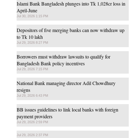
Islami Bank Bangladesh plunges into Tk 1,028cr loss in
April-June
Jul 30, 2026 1:15 PM
Depositors of five merging banks can now withdraw up
to Tk 10 lakh
Jul 29, 2026 8:27 PM
Borrowers must withdraw lawsuits to qualify for
Bangladesh Bank policy incentives
Jul 29, 2026 7:15 PM
National Bank managing director Adil Chowdhury
resigns
Jul 29, 2026 6:43 PM
BB issues guidelines to link local banks with foreign
payment providers
Jul 29, 2026 2:59 PM
Jul 29, 2026 2:37 PM