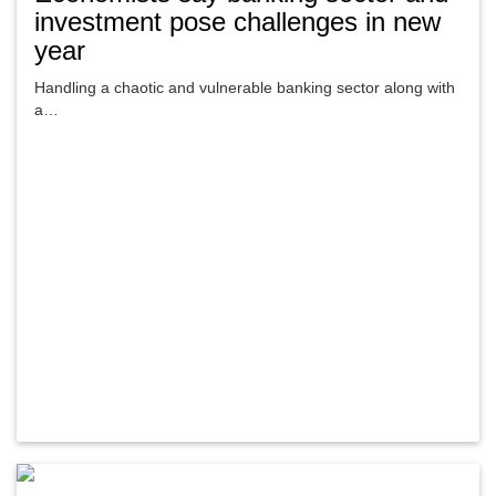
investment pose challenges in new
year
Handling a chaotic and vulnerable banking sector along with
Cash crisis grips most banks
a…
Banks
Fri, May 17 2019
Several managing directors of the banks have said the sector
is passing the most difficult time, as neither…
New exposure for banks: Non-listed
securities…
Banks
Thu, May 16 2019
It would subsequently improve investor confidence