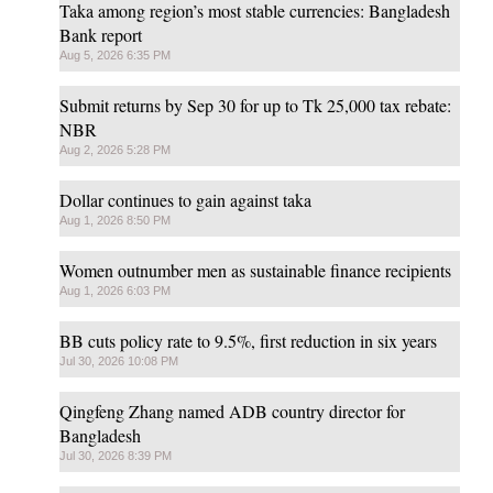
Taka among region’s most stable currencies: Bangladesh
Bank report
Aug 5, 2026 6:35 PM
Submit returns by Sep 30 for up to Tk 25,000 tax rebate:
NBR
Aug 2, 2026 5:28 PM
Dollar continues to gain against taka
Aug 1, 2026 8:50 PM
Women outnumber men as sustainable finance recipients
Aug 1, 2026 6:03 PM
BB cuts policy rate to 9.5%, first reduction in six years
Jul 30, 2026 10:08 PM
Qingfeng Zhang named ADB country director for
Bangladesh
Jul 30, 2026 8:39 PM