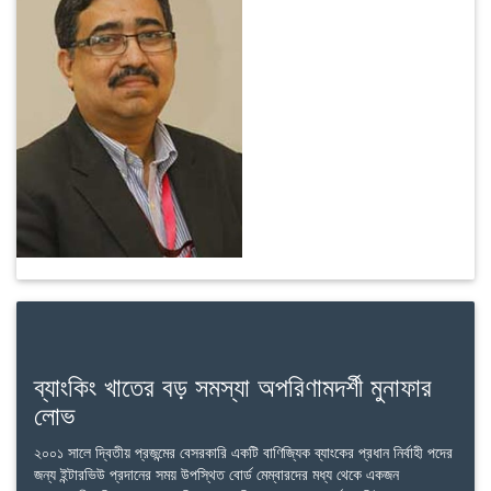
ব্যাংকিং খাতের বড় সমস্যা অপরিণামদর্শী মুনাফার
লোভ
২০০১ সালে দ্বিতীয় প্রজন্মের বেসরকারি একটি বাণিজ্যিক ব্যাংকের প্রধান নির্বাহী পদের
জন্য ইন্টারভিউ প্রদানের সময় উপস্থিত বোর্ড মেম্বারদের মধ্য থেকে একজন