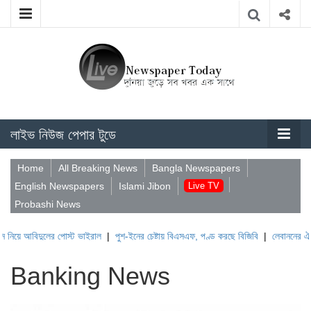
লাইভ নিউজ পেপার টুডে
Home
All Breaking News
Bangla Newspapers
English Newspapers
Islami Jibon
Live TV
Probashi News
দুলের পোস্ট ভাইরাল
|
পুশ-ইনের চেষ্টায় বিএসএফ, পণ্ড করছে বিজিবি
|
লেবাননের ঐতিহাসিক বউফ
Banking News