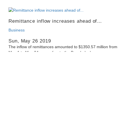
Remittance inflow increases ahead of…
Business
Sun, May 26 2019
The inflow of remittances amounted to $1350.57 million from
May 1 to May 24, according to the Bangladesh…
5 Philippines’ RCBC executives charged…
Asia Pacific
Thu, May 23 2019
RCBC Jupiter Branch Manager Maia Santos-Deguito was
found guilty of seven counts of violation of the…