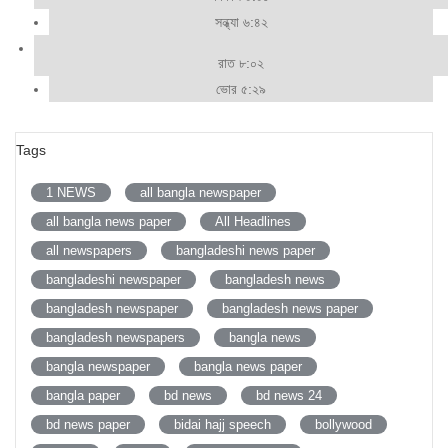
সন্ধ্যা ৬:৪২
রাত ৮:০২
ভোর ৫:২৯
Tags
1 NEWS
all bangla newspaper
all bangla news paper
All Headlines
all newspapers
bangladeshi news paper
bangladeshi newspaper
bangladesh news
bangladesh newspaper
bangladesh news paper
bangladesh newspapers
bangla news
bangla newspaper
bangla news paper
bangla paper
bd news
bd news 24
bd news paper
bidai hajj speech
bollywood