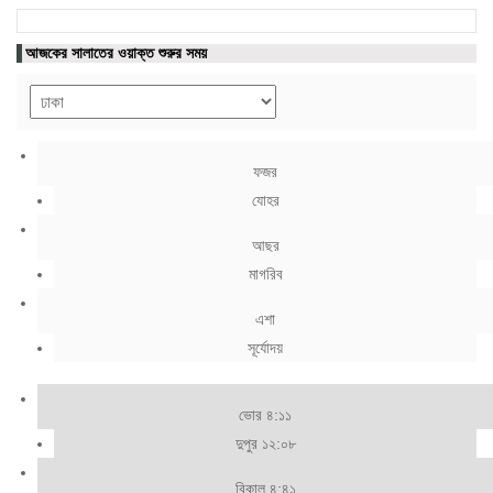
আজকের সালাতের ওয়াক্ত শুরুর সময়
ফজর
যোহর
আছর
মাগরিব
এশা
সূর্যোদয়
ভোর ৪:১১
দুপুর ১২:০৮
বিকাল ৪:৪১