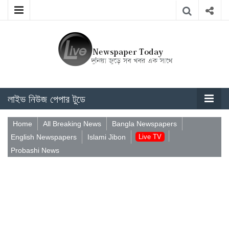
লাইভ নিউজ পেপার টুডে
Home
All Breaking News
Bangla Newspapers
English Newspapers
Islami Jibon
Live TV
Probashi News