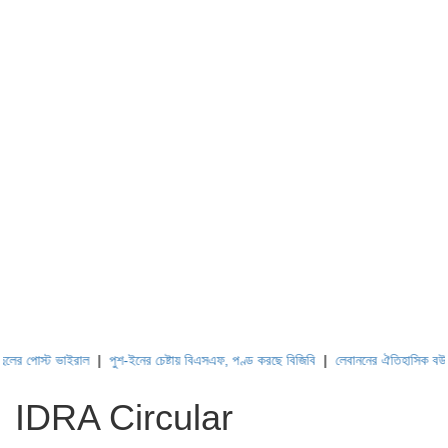
 পোস্ট ভাইরাল
|
পুশ-ইনের চেষ্টায় বিএসএফ, পণ্ড করছে বিজিবি
|
লেবাননের ঐতিহাসিক বউফোর্ট 
IDRA Circular