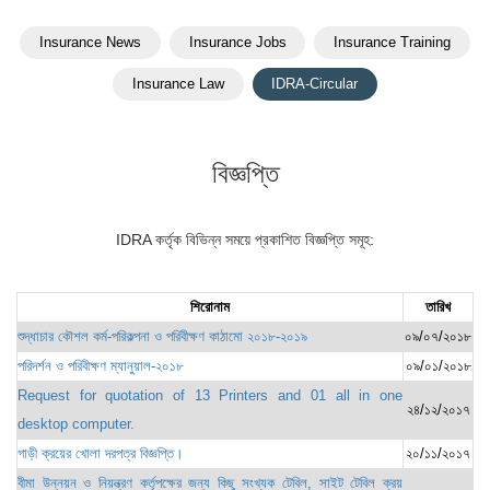
Insurance News
Insurance Jobs
Insurance Training
Insurance Law
IDRA-Circular
বিজ্ঞপ্তি
IDRA কর্তৃক বিভিন্ন সময়ে প্রকাশিত বিজ্ঞপ্তি সমূহ:
শিরোনাম
তারিখ
শুদ্ধাচার কৌশল কর্ম-পরিকল্পনা ও পরিবীক্ষণ কাঠামো ২০১৮-২০১৯
০৯/০৭/২০১৮
পরিদর্শন ও পরিবীক্ষণ ম্যানুয়াল-২০১৮
০৯/০১/২০১৮
Request for quotation of 13 Printers and 01 all in one
২৪/১২/২০১৭
desktop computer.
গাড়ী ক্রয়ের খোলা দরপত্র বিজ্ঞপ্তি।
২০/১১/২০১৭
বীমা উন্নয়ন ও নিয়ন্ত্রণ কর্তৃপক্ষের জন্য কিছু সংখ্যক টেবিল, সাইট টেবিল ক্রয়