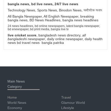
bangla news, bd live news, 24/7 live news
Technology News, Sports News, Binodon News, অর্থনৈতিক সংবাদ
All Bangla Newspaper, All English Newspaper, breaking
bangla news, BD News Headlines, bangla news headlines
24 news headlines, bd online newspapers, latest bangla newspaper,
bd enewspaper, bd print media, bangla live tv
live cricket score
, bangladesh news directory,
all
bangladeshi newspaper
, daily online newspaper, daily health
news bd travel news bangla patrika
Main News
Category
Home
Travel
World News
Glamour World
Economy
Lifestyle