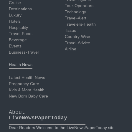
Cruise
Tour-Operators
Destinations
Technology
Luxury
Travel-Alert
Hotels
Travelers-Health
Hospitality
-Issue
Travel-Food-
Country-Wise-
Beverage
Travel-Advice
Events
Airline
Business-Travel
Health News
Latest Health News
Pregnancy Care
Kids & Mom Health
New Born Baby Care
About
LiveNewsPaperToday
Dear Readers Welcome to the LiveNewsPaperToday site.