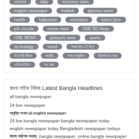
cricket
daily
economy news
english newspaper
football
glamour world
health
hollywood
insurance
islami jibon
job circular
movie news
ONE BD News
ONE NEWS
probashi news
sports
technology
travel
আজকের-এই-দিনে
ইসলামী-জীবন
জাতীয়
তথ্য-প্রযুক্তি
বিনোদনের খবর
লাইফস্টাইল
সব খবর
বাংলা লাইভ নিউজ Latest Bangla Headlines
all bangla newspaper
24 live newspaper
প্রযুক্তি সংবাদ all english newspaper
24 live bangla newspaper bangla newspaper today
english newspaper today Bangladesh newspaper todays
বাংলা সর্বশেষ সংবাদ
,
bangla newspaper, online bangla newspaper