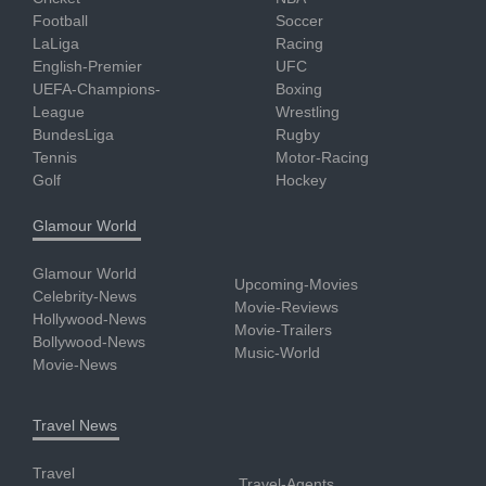
Football
Soccer
LaLiga
Racing
English-Premier
UFC
UEFA-Champions-
Boxing
League
Wrestling
BundesLiga
Rugby
Tennis
Motor-Racing
Golf
Hockey
Glamour World
Glamour World
Upcoming-Movies
Celebrity-News
Movie-Reviews
Hollywood-News
Movie-Trailers
Bollywood-News
Music-World
Movie-News
Travel News
Travel
Travel-Agents