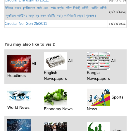
Circular Life 03(kha)/2012.
১৫/০৩/২০১২
বিভিন্ন সভার (পরিচালনা পর্ষদ এবং পর্ষদ কর্তৃক গঠিত নির্বাহী কমিটি, অডিট কমিটি,
২৬/০১/২০১২
ক্লেইমস কমিটিসহ অন্যান্য সকল কমিটির সভা) কার্যবিবরণী প্রেরণ প্রসঙ্গে।
Circular No. Gen-25/2011
১১/০৯/২০১১
You may also like to visit:
All
All
All
English
Bangla
Headlines
Newspapers
Newspapers
Sports
World News
Economy News
News
Islami