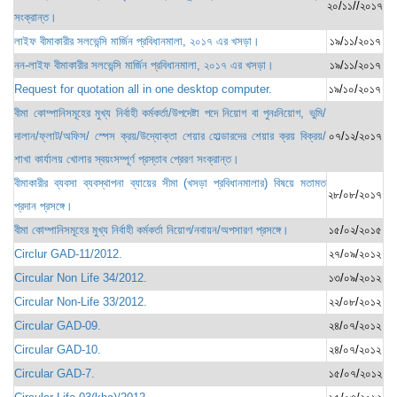
২০/১১//২০১৭
সংক্রান্ত।
লাইফ বীমাকারীর সলভেন্সি মার্জিন প্রবিধানমালা, ২০১৭ এর খসড়া।
১৯/১১/২০১৭
নন-লাইফ বীমাকারীর সলভেন্সি মার্জিন প্রবিধানমালা, ২০১৭ এর খসড়া।
১৯/১১/২০১৭
Request for quotation all in one desktop computer.
১৯/১০/২০১৭
বীমা কোম্পানিসমূহের মুখ্য নির্বাহী কর্মকর্তা/উপদেষ্টা পদে নিয়োগ বা পুনঃনিয়োগ, ভুমি/
দালান/ফ্লাট/অফিস/ স্পেস ক্রয়/উদ্যোক্তা শেয়ার হোল্ডারদের শেয়ার ক্রয় বিক্রয়/
০৭/১২/২০১৭
শাখা কার্যালয় খোলার স্বয়ংসম্পূর্ণ প্রস্তাব প্রেরণ সংক্রান্ত।
বীমাকারীর ব্যবসা ব্যবস্থাপনা ব্যায়ের সীমা (খসড়া প্রবিধানমালার) বিষয়ে মতামত
২৮/০৮/২০১৭
প্রদান প্রসঙ্গে।
বীমা কোম্পানিসমূহের মুখ্য নির্বাহী কর্মকর্তা নিয়োগ/নবায়ন/অপসারণ প্রসঙ্গে।
১৫/০২/২০১৫
Circlur GAD-11/2012.
২৭/০৯/২০১২
Circular Non Life 34/2012.
১৩/০৯/২০১২
Circular Non-Life 33/2012.
২২/০৮/২০১২
Circular GAD-09.
২৪/০৭/২০১২
Circular GAD-10.
২৪/০৭/২০১২
Circular GAD-7.
১৫/০৭/২০১২