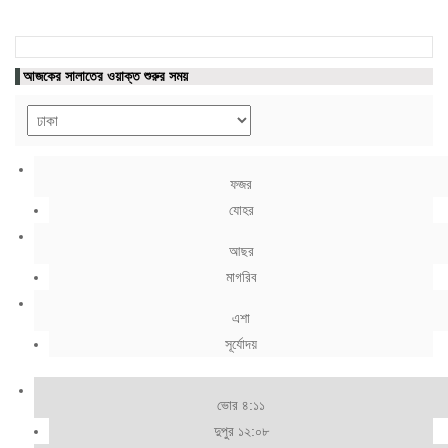
আজকের সালাতের ওয়াক্ত শুরুর সময়
ফজর
যোহর
আছর
মাগরিব
এশা
সূর্যোদয়
ভোর ৪:১১
দুপুর ১২:০৮