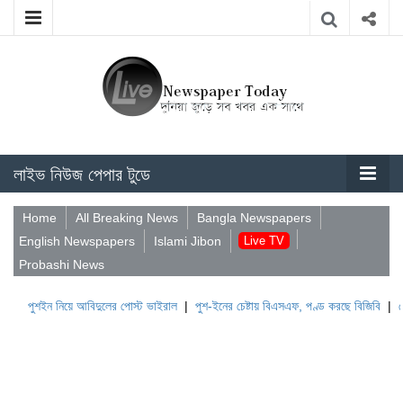
লাইভ নিউজ পেপার টুডে
Home
All Breaking News
Bangla Newspapers
English Newspapers
Islami Jibon
Live TV
Probashi News
পুশইন নিয়ে আবিদুলের পোস্ট ভাইরাল
|
পুশ-ইনের চেষ্টায় বিএসএফ, পণ্ড করছে বিজিবি
|
লেবানন