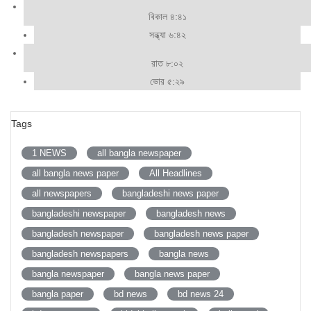
বিকাল ৪:৪১
সন্ধ্যা ৬:৪২
রাত ৮:০২
ভোর ৫:২৯
Tags
1 NEWS
all bangla newspaper
all bangla news paper
All Headlines
all newspapers
bangladeshi news paper
bangladeshi newspaper
bangladesh news
bangladesh newspaper
bangladesh news paper
bangladesh newspapers
bangla news
bangla newspaper
bangla news paper
bangla paper
bd news
bd news 24