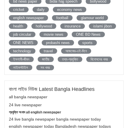
bd news paper
bidai hajj speech
bollywood
cricket
daily
economy news
english newspaper
football
glamour world
health
hollywood
insurance
islami jibon
job circular
movie news
ONE BD News
ONE NEWS
probashi news
sports
technology
travel
আজকের-এই-দিনে
ইসলামী-জীবন
জাতীয়
তথ্য-প্রযুক্তি
বিনোদনের খবর
লাইফস্টাইল
সব খবর
বাংলা লাইভ নিউজ Latest Bangla Headlines
all bangla newspaper
24 live newspaper
প্রযুক্তি সংবাদ all english newspaper
24 live bangla newspaper bangla newspaper today
english newspaper today Bangladesh newspaper todays