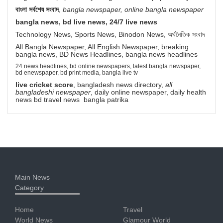
বাংলা সর্বশেষ সংবাদ
,
bangla newspaper, online bangla newspaper
bangla news, bd live news, 24/7 live news
Technology News, Sports News, Binodon News, অর্থনৈতিক সংবাদ
All Bangla Newspaper, All English Newspaper, breaking
bangla news, BD News Headlines, bangla news headlines
24 news headlines, bd online newspapers, latest bangla newspaper,
bd enewspaper, bd print media, bangla live tv
live cricket score
, bangladesh news directory,
all
bangladeshi newspaper
, daily online newspaper, daily health
news bd travel news bangla patrika
Main News
Category
Home
Travel
World News
Glamour World