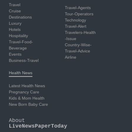
Travel
Travel-Agents
Cruise
Tour-Operators
Destinations
Technology
Luxury
Travel-Alert
Hotels
Travelers-Health
Hospitality
-Issue
Travel-Food-
Country-Wise-
Beverage
Travel-Advice
Events
Airline
Business-Travel
Health News
Latest Health News
Pregnancy Care
Kids & Mom Health
New Born Baby Care
About
LiveNewsPaperToday