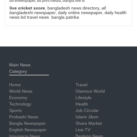
bd enewspaper, bd print media, bangla live tv
live cricket score
, bangladesh news directory,
all
bangladeshi newspaper
, daily online newspaper, daily health
news bd travel news bangla patrika
Main News
Category
Home
Travel
World News
Glamour World
Economy
Lifestyle
Technology
Health
Sports
Job Circular
Probashi News
Islami Jibon
Bangla Newspaper
Share Market
English Newspaper
Live TV
Insurance News
Banking News