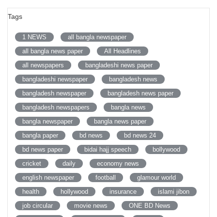
Tags
1 NEWS
all bangla newspaper
all bangla news paper
All Headlines
all newspapers
bangladeshi news paper
bangladeshi newspaper
bangladesh news
bangladesh newspaper
bangladesh news paper
bangladesh newspapers
bangla news
bangla newspaper
bangla news paper
bangla paper
bd news
bd news 24
bd news paper
bidai hajj speech
bollywood
cricket
daily
economy news
english newspaper
football
glamour world
health
hollywood
insurance
islami jibon
job circular
movie news
ONE BD News