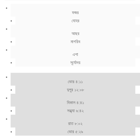
ফজর
যোহর
আছর
মাগরিব
এশা
সূর্যোদয়
ভোর ৪:১১
দুপুর ১২:০৮
বিকাল ৪:৪১
সন্ধ্যা ৬:৪২
রাত ৮:০২
ভোর ৫:২৯