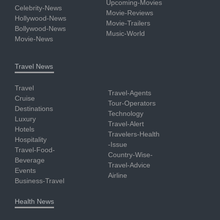
Upcoming-Movies
Celebrity-News
Movie-Reviews
Hollywood-News
Movie-Trailers
Bollywood-News
Music-World
Movie-News
Travel News
Travel
Travel-Agents
Cruise
Tour-Operators
Destinations
Technology
Luxury
Travel-Alert
Hotels
Travelers-Health
Hospitality
-Issue
Travel-Food-
Country-Wise-
Beverage
Travel-Advice
Events
Airline
Business-Travel
Health News