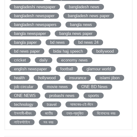
bangladeshi newspaper
bangladesh news
bangladesh newspaper
bangladesh news paper
bangladesh newspapers
bangla news
bangla newspaper
bangla news paper
bangla paper
bd news
bd news 24
bd news paper
bidai hajj speech
bollywood
cricket
daily
economy news
english newspaper
football
glamour world
health
hollywood
insurance
islami jibon
job circular
movie news
ONE BD News
ONE NEWS
probashi news
sports
technology
travel
আজকের-এই-দিনে
ইসলামী-জীবন
জাতীয়
তথ্য-প্রযুক্তি
বিনোদনের খবর
লাইফস্টাইল
সব খবর