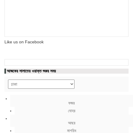
Like us on Facebook
আজকের সালাতের ওয়াক্ত শুরুর সময়
ফজর
যোহর
আছর
মাগরিব