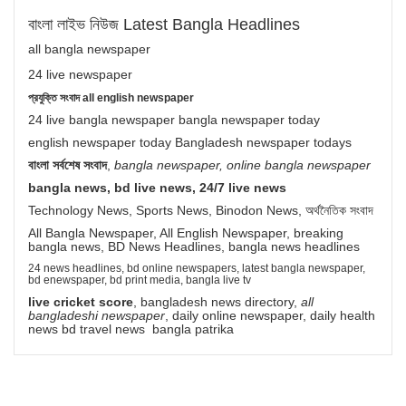
বাংলা লাইভ নিউজ Latest Bangla Headlines
all bangla newspaper
24 live newspaper
প্রযুক্তি সংবাদ all english newspaper
24 live bangla newspaper bangla newspaper today
english newspaper today Bangladesh newspaper todays
বাংলা সর্বশেষ সংবাদ
,
bangla newspaper, online bangla newspaper
bangla news, bd live news, 24/7 live news
Technology News, Sports News, Binodon News, অর্থনৈতিক সংবাদ
All Bangla Newspaper, All English Newspaper, breaking
bangla news, BD News Headlines, bangla news headlines
24 news headlines, bd online newspapers, latest bangla newspaper,
bd enewspaper, bd print media, bangla live tv
live cricket score
, bangladesh news directory,
all
bangladeshi newspaper
, daily online newspaper, daily health
news bd travel news bangla patrika