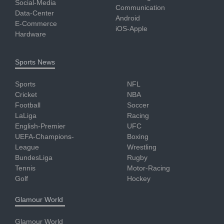
Social-Media
Communication
Data-Center
Android
E-Commerce
iOS-Apple
Hardware
Sports News
Sports
NFL
Cricket
NBA
Football
Soccer
LaLiga
Racing
English-Premier
UFC
UEFA-Champions-
Boxing
League
Wrestling
BundesLiga
Rugby
Tennis
Motor-Racing
Golf
Hockey
Glamour World
Glamour World