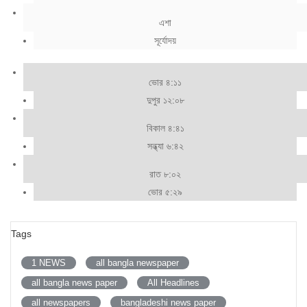
এশা
সূর্যোদয়
ভোর ৪:১১
দুপুর ১২:০৮
বিকাল ৪:৪১
সন্ধ্যা ৬:৪২
রাত ৮:০২
ভোর ৫:২৯
Tags
1 NEWS
all bangla newspaper
all bangla news paper
All Headlines
all newspapers
bangladeshi news paper