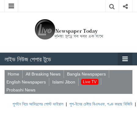
লাইভ নিউজ পেপার টুডে
Home
All Breaking News
Bangla Newspapers
English Newspapers
Islami Jibon
Live TV
Probashi News
পুশইন নিয়ে আবিদুলের পোস্ট ভাইরাল
|
পুশ-ইনের চেষ্টায় বিএসএফ, পণ্ড করছে বিজিবি
|
লেব