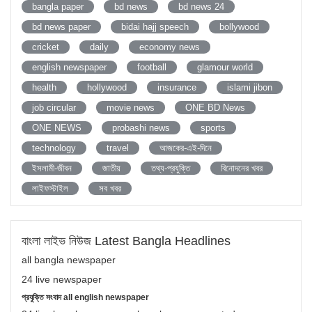
bangla paper
bd news
bd news 24
bd news paper
bidai hajj speech
bollywood
cricket
daily
economy news
english newspaper
football
glamour world
health
hollywood
insurance
islami jibon
job circular
movie news
ONE BD News
ONE NEWS
probashi news
sports
technology
travel
আজকের-এই-দিনে
ইসলামী-জীবন
জাতীয়
তথ্য-প্রযুক্তি
বিনোদনের খবর
লাইফস্টাইল
সব খবর
বাংলা লাইভ নিউজ Latest Bangla Headlines
all bangla newspaper
24 live newspaper
প্রযুক্তি সংবাদ all english newspaper