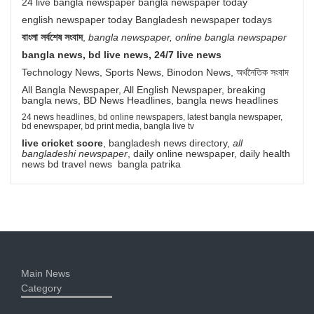
24 live bangla newspaper bangla newspaper today
english newspaper today Bangladesh newspaper todays
বাংলা সর্বশেষ সংবাদ
,
bangla newspaper, online bangla newspaper
bangla news, bd live news, 24/7 live news
Technology News, Sports News, Binodon News, অর্থনৈতিক সংবাদ
All Bangla Newspaper, All English Newspaper, breaking
bangla news, BD News Headlines, bangla news headlines
24 news headlines, bd online newspapers, latest bangla newspaper,
bd enewspaper, bd print media, bangla live tv
live cricket score
, bangladesh news directory,
all
bangladeshi newspaper
, daily online newspaper, daily health
news bd travel news bangla patrika
Main News
Category