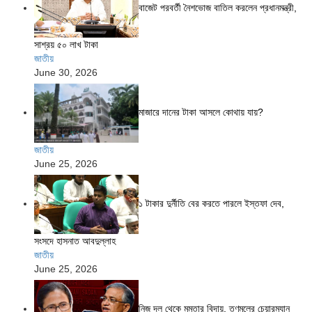
বাজেট পরবর্তী নৈশভোজ বাতিল করলেন প্রধানমন্ত্রী,
সাশ্রয় ৫০ লাখ টাকা
জাতীয়
June 30, 2026
মাজারে দানের টাকা আসলে কোথায় যায়?
জাতীয়
June 25, 2026
১ টাকার দুর্নীতি বের করতে পারলে ইস্তফা দেব,
সংসদে হাসনাত আবদুল্লাহ
জাতীয়
June 25, 2026
নিজ দল থেকে মমতার বিদায়, তৃণমূলের চেয়ারম্যান