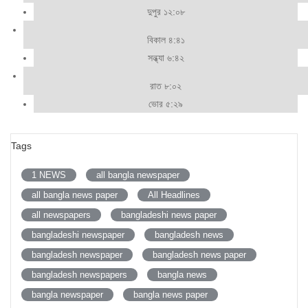
দুপুর ১২:০৮
বিকাল ৪:৪১
সন্ধ্যা ৬:৪২
রাত ৮:০২
ভোর ৫:২৯
Tags
1 NEWS
all bangla newspaper
all bangla news paper
All Headlines
all newspapers
bangladeshi news paper
bangladeshi newspaper
bangladesh news
bangladesh newspaper
bangladesh news paper
bangladesh newspapers
bangla news
bangla newspaper
bangla news paper