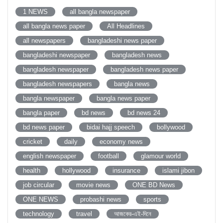
1 NEWS
all bangla newspaper
all bangla news paper
All Headlines
all newspapers
bangladeshi news paper
bangladeshi newspaper
bangladesh news
bangladesh newspaper
bangladesh news paper
bangladesh newspapers
bangla news
bangla newspaper
bangla news paper
bangla paper
bd news
bd news 24
bd news paper
bidai hajj speech
bollywood
cricket
daily
economy news
english newspaper
football
glamour world
health
hollywood
insurance
islami jibon
job circular
movie news
ONE BD News
ONE NEWS
probashi news
sports
technology
travel
আজকের-এই-দিনে