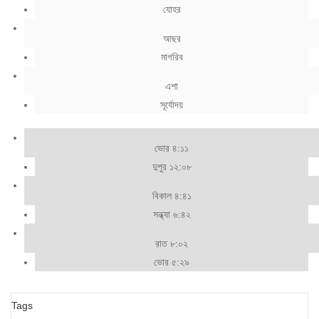
যোহর
আছর
মাগরিব
এশা
সূর্যোদয়
ভোর ৪:১১
দুপুর ১২:০৮
বিকাল ৪:৪১
সন্ধ্যা ৬:৪২
রাত ৮:০২
ভোর ৫:২৯
Tags