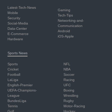
Latest-Tech-News
Gaming
Mobile
Tech-Tips
Security
Networking-and-
Social-Media
Communication
Data-Center
Android
E-Commerce
iOS-Apple
Hardware
Sports News
Sports
NFL
Cricket
NBA
Football
Soccer
LaLiga
Racing
English-Premier
UFC
UEFA-Champions-
Boxing
League
Wrestling
BundesLiga
Rugby
Tennis
Motor-Racing
Golf
Hockey