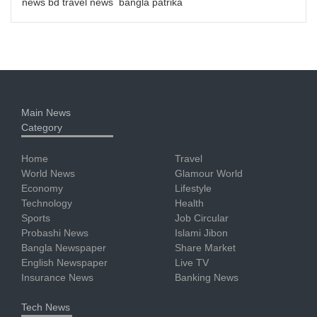
news bd travel news bangla patrika
Main News
Category
Home
Travel
World News
Glamour World
Economy
Lifestyle
Technology
Health
Sports
Job Circular
Probashi News
Islami Jibon
Bangla Newspaper
Share Market
English Newspaper
Live TV
Insurance News
Banking News
Tech News