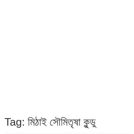
Tag: মিঠাই সৌমিতৃষা কুন্ডু