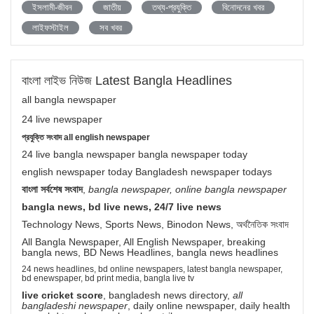
ইসলামী-জীবন
জাতীয়
তথ্য-প্রযুক্তি
বিনোদনের খবর
লাইফস্টাইল
সব খবর
বাংলা লাইভ নিউজ Latest Bangla Headlines
all bangla newspaper
24 live newspaper
প্রযুক্তি সংবাদ all english newspaper
24 live bangla newspaper bangla newspaper today
english newspaper today Bangladesh newspaper todays
বাংলা সর্বশেষ সংবাদ
,
bangla newspaper, online bangla newspaper
bangla news, bd live news, 24/7 live news
Technology News, Sports News, Binodon News, অর্থনৈতিক সংবাদ
All Bangla Newspaper, All English Newspaper, breaking
bangla news, BD News Headlines, bangla news headlines
24 news headlines, bd online newspapers, latest bangla newspaper,
bd enewspaper, bd print media, bangla live tv
live cricket score
, bangladesh news directory,
all
bangladeshi newspaper
, daily online newspaper, daily health