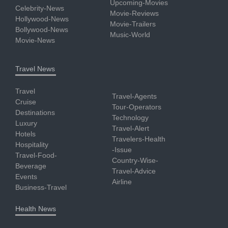
Upcoming-Movies
Celebrity-News
Movie-Reviews
Hollywood-News
Movie-Trailers
Bollywood-News
Music-World
Movie-News
Travel News
Travel
Travel-Agents
Cruise
Tour-Operators
Destinations
Technology
Luxury
Travel-Alert
Hotels
Travelers-Health
Hospitality
-Issue
Travel-Food-
Country-Wise-
Beverage
Travel-Advice
Events
Airline
Business-Travel
Health News