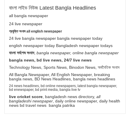
বাংলা লাইভ নিউজ Latest Bangla Headlines
all bangla newspaper
24 live newspaper
প্রযুক্তি সংবাদ all english newspaper
24 live bangla newspaper bangla newspaper today
english newspaper today Bangladesh newspaper todays
বাংলা সর্বশেষ সংবাদ
,
bangla newspaper, online bangla newspaper
bangla news, bd live news, 24/7 live news
Technology News, Sports News, Binodon News, অর্থনৈতিক সংবাদ
All Bangla Newspaper, All English Newspaper, breaking
bangla news, BD News Headlines, bangla news headlines
24 news headlines, bd online newspapers, latest bangla newspaper,
bd enewspaper, bd print media, bangla live tv
live cricket score
, bangladesh news directory,
all
bangladeshi newspaper
, daily online newspaper, daily health
news bd travel news bangla patrika