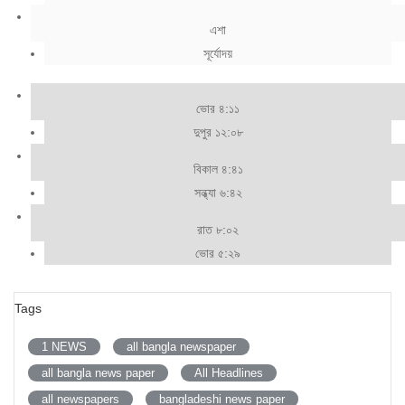
এশা
সূর্যোদয়
ভোর ৪:১১
দুপুর ১২:০৮
বিকাল ৪:৪১
সন্ধ্যা ৬:৪২
রাত ৮:০২
ভোর ৫:২৯
Tags
1 NEWS
all bangla newspaper
all bangla news paper
All Headlines
all newspapers
bangladeshi news paper