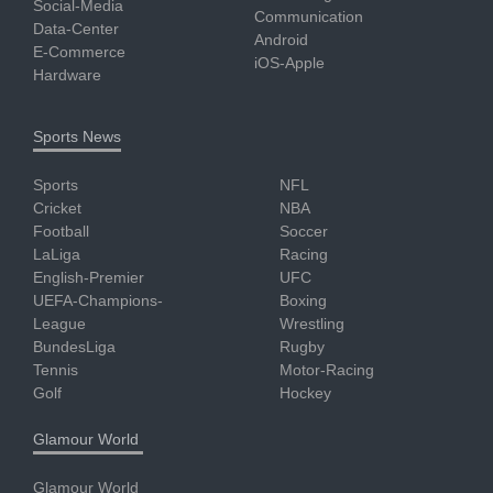
Social-Media
Communication
Data-Center
Android
E-Commerce
iOS-Apple
Hardware
Sports News
Sports
NFL
Cricket
NBA
Football
Soccer
LaLiga
Racing
English-Premier
UFC
UEFA-Champions-
Boxing
League
Wrestling
BundesLiga
Rugby
Tennis
Motor-Racing
Golf
Hockey
Glamour World
Glamour World