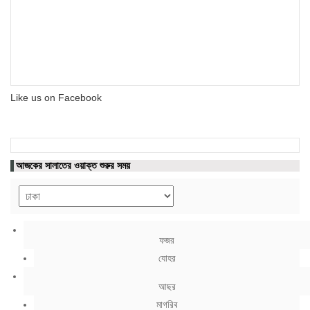
Like us on Facebook
আজকের সালাতের ওয়াক্ত শুরুর সময়
ফজর
যোহর
আছর
মাগরিব