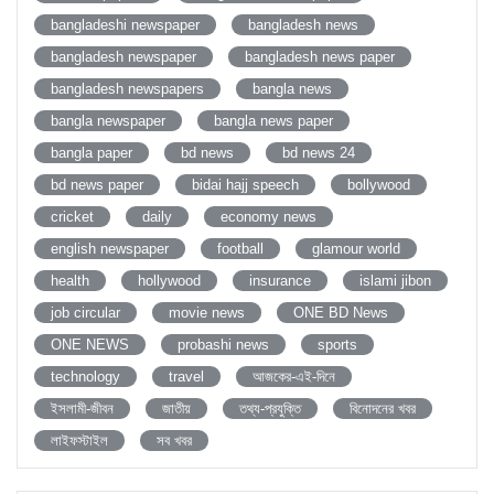
bangladeshi newspaper
bangladesh news
bangladesh newspaper
bangladesh news paper
bangladesh newspapers
bangla news
bangla newspaper
bangla news paper
bangla paper
bd news
bd news 24
bd news paper
bidai hajj speech
bollywood
cricket
daily
economy news
english newspaper
football
glamour world
health
hollywood
insurance
islami jibon
job circular
movie news
ONE BD News
ONE NEWS
probashi news
sports
technology
travel
আজকের-এই-দিনে
ইসলামী-জীবন
জাতীয়
তথ্য-প্রযুক্তি
বিনোদনের খবর
লাইফস্টাইল
সব খবর