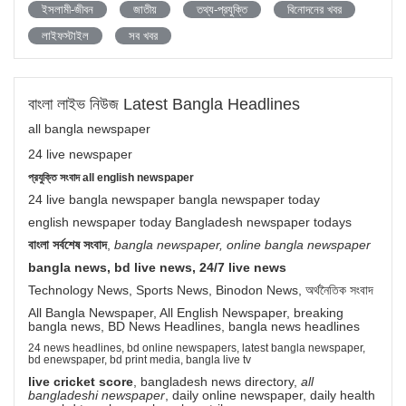
ইসলামী-জীবন
জাতীয়
তথ্য-প্রযুক্তি
বিনোদনের খবর
লাইফস্টাইল
সব খবর
বাংলা লাইভ নিউজ Latest Bangla Headlines
all bangla newspaper
24 live newspaper
প্রযুক্তি সংবাদ all english newspaper
24 live bangla newspaper bangla newspaper today
english newspaper today Bangladesh newspaper todays
বাংলা সর্বশেষ সংবাদ
,
bangla newspaper, online bangla newspaper
bangla news, bd live news, 24/7 live news
Technology News, Sports News, Binodon News, অর্থনৈতিক সংবাদ
All Bangla Newspaper, All English Newspaper, breaking
bangla news, BD News Headlines, bangla news headlines
24 news headlines, bd online newspapers, latest bangla newspaper,
bd enewspaper, bd print media, bangla live tv
live cricket score
, bangladesh news directory,
all
bangladeshi newspaper
, daily online newspaper, daily health