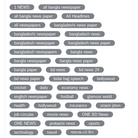
1 NEWS
all bangla newspaper
all bangla news paper
All Headlines
all newspapers
bangladeshi news paper
bangladeshi newspaper
bangladesh news
bangladesh newspaper
bangladesh news paper
bangladesh newspapers
bangla news
bangla newspaper
bangla news paper
bangla paper
bd news
bd news 24
bd news paper
bidai hajj speech
bollywood
cricket
daily
economy news
english newspaper
football
glamour world
health
hollywood
insurance
islami jibon
job circular
movie news
ONE BD News
ONE NEWS
probashi news
sports
technology
travel
আজকের-এই-দিনে