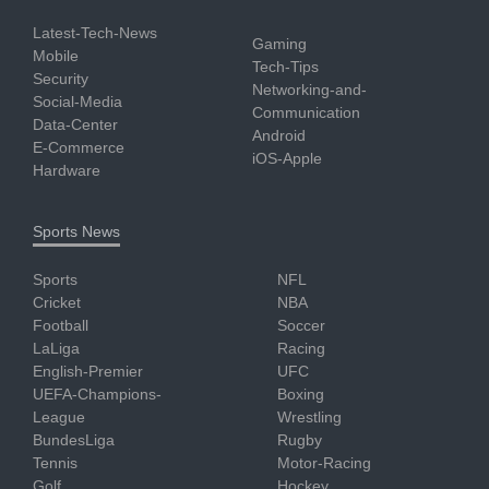
Latest-Tech-News
Gaming
Mobile
Tech-Tips
Security
Networking-and-
Social-Media
Communication
Data-Center
Android
E-Commerce
iOS-Apple
Hardware
Sports News
Sports
NFL
Cricket
NBA
Football
Soccer
LaLiga
Racing
English-Premier
UFC
UEFA-Champions-
Boxing
League
Wrestling
BundesLiga
Rugby
Tennis
Motor-Racing
Golf
Hockey