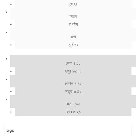
যোহর
আছর
মাগরিব
এশা
সূর্যোদয়
ভোর ৪:১১
দুপুর ১২:০৮
বিকাল ৪:৪১
সন্ধ্যা ৬:৪২
রাত ৮:০২
ভোর ৫:২৯
Tags