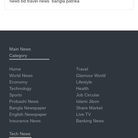
news bd travel news bangla patrika
Main News
Category
Home
Travel
World News
Glamour World
Economy
Lifestyle
Technology
Health
Sports
Job Circular
Probashi News
Islami Jibon
Bangla Newspaper
Share Market
English Newspaper
Live TV
Insurance News
Banking News
Tech News