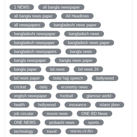
1 NEWS
all bangla newspaper
all bangla news paper
All Headlines
all newspapers
bangladeshi news paper
bangladeshi newspaper
bangladesh news
bangladesh newspaper
bangladesh news paper
bangladesh newspapers
bangla news
bangla newspaper
bangla news paper
bangla paper
bd news
bd news 24
bd news paper
bidai hajj speech
bollywood
cricket
daily
economy news
english newspaper
football
glamour world
health
hollywood
insurance
islami jibon
job circular
movie news
ONE BD News
ONE NEWS
probashi news
sports
technology
travel
আজকের-এই-দিনে