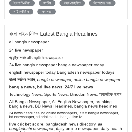
ইসলামী-জীবন
জাতীয়
তথ্য-প্রযুক্তি
বিনোদনের খবর
লাইফস্টাইল
সব খবর
বাংলা লাইভ নিউজ Latest Bangla Headlines
all bangla newspaper
24 live newspaper
প্রযুক্তি সংবাদ all english newspaper
24 live bangla newspaper bangla newspaper today
english newspaper today Bangladesh newspaper todays
বাংলা সর্বশেষ সংবাদ
,
bangla newspaper, online bangla newspaper
bangla news, bd live news, 24/7 live news
Technology News, Sports News, Binodon News, অর্থনৈতিক সংবাদ
All Bangla Newspaper, All English Newspaper, breaking
bangla news, BD News Headlines, bangla news headlines
24 news headlines, bd online newspapers, latest bangla newspaper,
bd enewspaper, bd print media, bangla live tv
live cricket score
, bangladesh news directory,
all
bangladeshi newspaper
, daily online newspaper, daily health