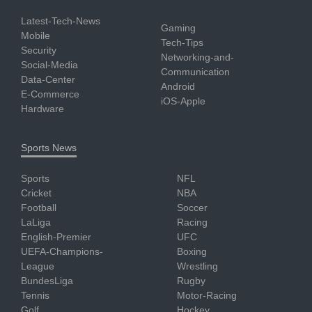
Latest-Tech-News
Gaming
Mobile
Tech-Tips
Security
Networking-and-
Social-Media
Communication
Data-Center
Android
E-Commerce
iOS-Apple
Hardware
Sports News
Sports
NFL
Cricket
NBA
Football
Soccer
LaLiga
Racing
English-Premier
UFC
UEFA-Champions-
Boxing
League
Wrestling
BundesLiga
Rugby
Tennis
Motor-Racing
Golf
Hockey