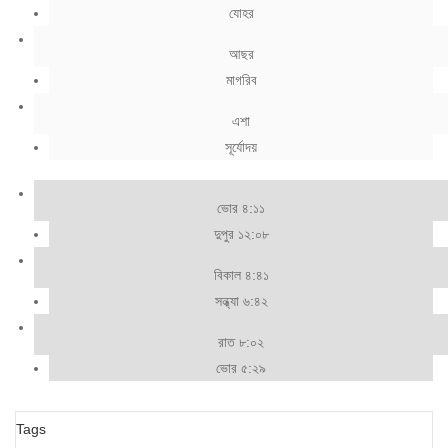
যোহর
আছর
মাগরিব
এশা
সূর্যোদয়
ভোর ৪:১১
দুপুর ১২:০৮
বিকাল ৪:৪১
সন্ধ্যা ৬:৪২
রাত ৮:০২
ভোর ৫:২৯
Tags