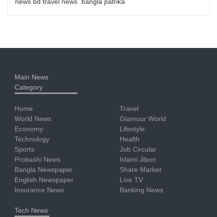
news bd travel news bangla patrika
Main News
Category
Home
Travel
World News
Glamour World
Economy
Lifestyle
Technology
Health
Sports
Job Circular
Probashi News
Islami Jibon
Bangla Newspaper
Share Market
English Newspaper
Live TV
Insurance News
Banking News
Tech News