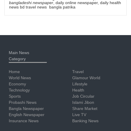
bangladeshi newspaper
, daily online newspaper, daily health
news bd travel news bangla patrika
Main News
Category
Home
Travel
World News
Glamour World
Economy
Lifestyle
Technology
Health
Sports
Job Circular
Probashi News
Islami Jibon
Bangla Newspaper
Share Market
English Newspaper
Live TV
Insurance News
Banking News