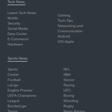
Tech News
Latest-Tech-News
Gaming
Mobile
Tech-Tips
Security
Networking-and-
Social-Media
Communication
Data-Center
Android
E-Commerce
iOS-Apple
Hardware
Sports News
Sports
NFL
Cricket
NBA
Football
Soccer
LaLiga
Racing
English-Premier
UFC
UEFA-Champions-
Boxing
League
Wrestling
BundesLiga
Rugby
Tennis
Motor-Racing