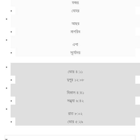
ফজর
যোহর
আছর
মাগরিব
এশা
সূর্যোদয়
ভোর ৪:১১
দুপুর ১২:০৮
বিকাল ৪:৪১
সন্ধ্যা ৬:৪২
রাত ৮:০২
ভোর ৫:২৯