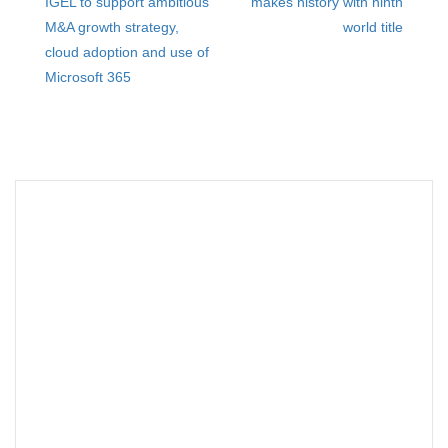
Post
IGEL to support ambitious
makes history with ninth
navigation
M&A growth strategy,
world title
cloud adoption and use of
Microsoft 365