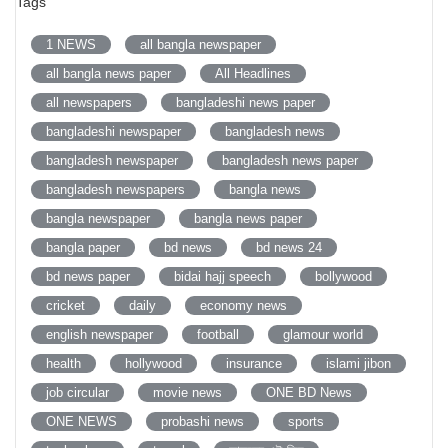
Tags
1 NEWS
all bangla newspaper
all bangla news paper
All Headlines
all newspapers
bangladeshi news paper
bangladeshi newspaper
bangladesh news
bangladesh newspaper
bangladesh news paper
bangladesh newspapers
bangla news
bangla newspaper
bangla news paper
bangla paper
bd news
bd news 24
bd news paper
bidai hajj speech
bollywood
cricket
daily
economy news
english newspaper
football
glamour world
health
hollywood
insurance
islami jibon
job circular
movie news
ONE BD News
ONE NEWS
probashi news
sports