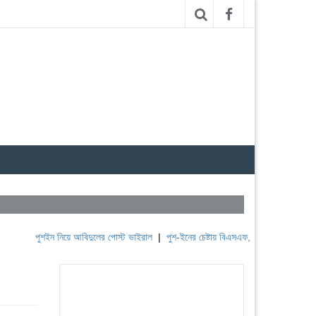
শইন নিয়ে আবিদুলের পোস্ট ভাইরাল
|
পুশ-ইনের চেষ্টায় বিএসএফ, পণ্ড করছে বিজিবি
|
লেবাননের 