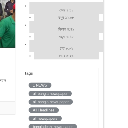
ভোর ৪:১১
দুপুর ১২:০৮
বিকাল ৪:৪১
সন্ধ্যা ৬:৪২
রাত ৮:০২
ভোর ৫:২৯
Tags
েয়াদ
1 NEWS
all bangla newspaper
all bangla news paper
All Headlines
all newspapers
bangladeshi news paper