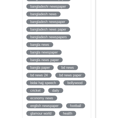
bangladeshi newspaper
bangladesh news
bangladesh newspaper
bangladesh news paper
bangladesh newspapers
bangla news
bangla newspaper
bangla news paper
bangla paper
bd news
bd news 24
bd news paper
bidai hajj speech
bollywood
cricket
daily
economy news
english newspaper
football
glamour world
health