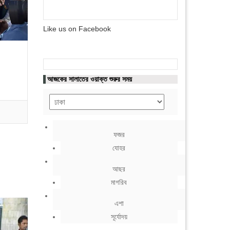
Like us on Facebook
আজকের সালাতের ওয়াক্ত শুরুর সময়
ফজর
যোহর
আছর
মাগরিব
এশা
সূর্যোদয়