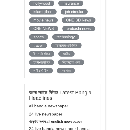
hollywood
insurance
islami jibon
job circular
movie news
ONE BD News
ONE NEWS
probashi news
sports
technology
travel
আজকের-এই-দিনে
ইসলামী-জীবন
জাতীয়
তথ্য-প্রযুক্তি
বিনোদনের খবর
লাইফস্টাইল
সব খবর
বাংলা লাইভ নিউজ Latest Bangla
Headlines
all bangla newspaper
24 live newspaper
প্রযুক্তি সংবাদ all english newspaper
24 live bangla newspaper bangla