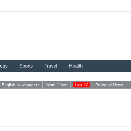
logy
Sports
Travel
Health
English Newspapers
Islami Jibon
Live TV
Probashi News
পু