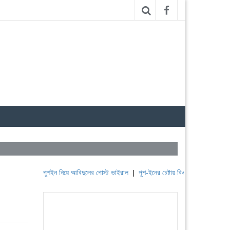
পুশইন নিয়ে আবিদুলের পোস্ট ভাইরাল
|
পুশ-ইনের চেষ্টায় বিএসএফ, পণ্ড করছে বিজিবি
|
ল