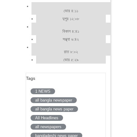
ভোর ৪:১১
দুপুর ১২:০৮
বিকাল ৪:৪১
সন্ধ্যা ৬:৪২
রাত ৮:০২
ভোর ৫:২৯
Tags
1 NEWS
all bangla newspaper
all bangla news paper
All Headlines
all newspapers
bangladeshi news paper