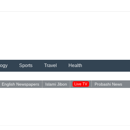
logy
Sports
Travel
Health
English Newspapers
Islami Jibon
Live TV
Probashi News