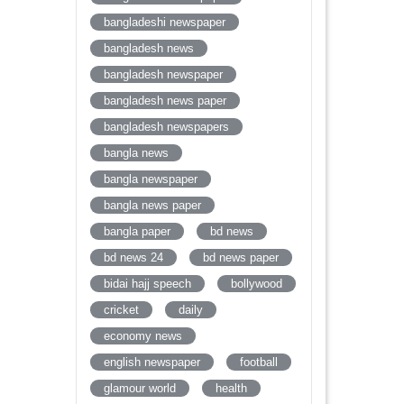
bangladeshi newspaper
bangladesh news
bangladesh newspaper
bangladesh news paper
bangladesh newspapers
bangla news
bangla newspaper
bangla news paper
bangla paper
bd news
bd news 24
bd news paper
bidai hajj speech
bollywood
cricket
daily
economy news
english newspaper
football
glamour world
health