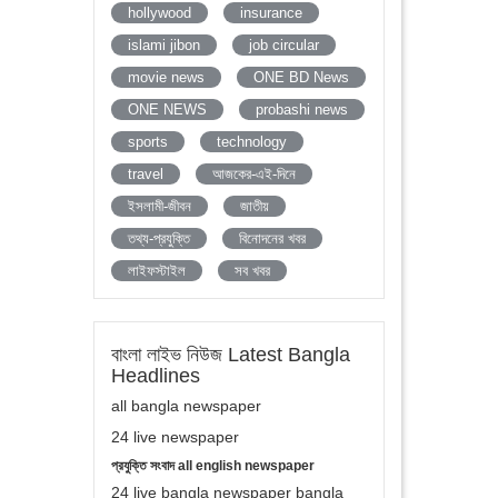
hollywood
insurance
islami jibon
job circular
movie news
ONE BD News
ONE NEWS
probashi news
sports
technology
travel
আজকের-এই-দিনে
ইসলামী-জীবন
জাতীয়
তথ্য-প্রযুক্তি
বিনোদনের খবর
লাইফস্টাইল
সব খবর
বাংলা লাইভ নিউজ Latest Bangla
Headlines
all bangla newspaper
24 live newspaper
প্রযুক্তি সংবাদ all english newspaper
24 live bangla newspaper bangla