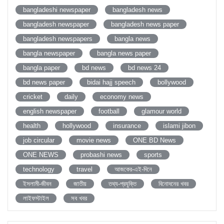
bangladeshi newspaper
bangladesh news
bangladesh newspaper
bangladesh news paper
bangladesh newspapers
bangla news
bangla newspaper
bangla news paper
bangla paper
bd news
bd news 24
bd news paper
bidai hajj speech
bollywood
cricket
daily
economy news
english newspaper
football
glamour world
health
hollywood
insurance
islami jibon
job circular
movie news
ONE BD News
ONE NEWS
probashi news
sports
technology
travel
আজকের-এই-দিনে
ইসলামী-জীবন
জাতীয়
তথ্য-প্রযুক্তি
বিনোদনের খবর
লাইফস্টাইল
সব খবর