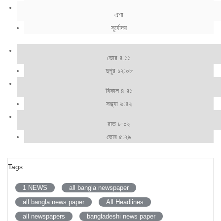
এশা
সূর্যোদয়
ভোর ৪:১১
দুপুর ১২:০৮
বিকাল ৪:৪১
সন্ধ্যা ৬:৪২
রাত ৮:০২
ভোর ৫:২৯
Tags
1 NEWS
all bangla newspaper
all bangla news paper
All Headlines
all newspapers
bangladeshi news paper