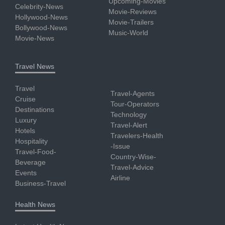
Upcoming-Movies
Celebrity-News
Movie-Reviews
Hollywood-News
Movie-Trailers
Bollywood-News
Music-World
Movie-News
Travel News
Travel
Travel-Agents
Cruise
Tour-Operators
Destinations
Technology
Luxury
Travel-Alert
Hotels
Travelers-Health
Hospitality
-Issue
Travel-Food-
Country-Wise-
Beverage
Travel-Advice
Events
Airline
Business-Travel
Health News