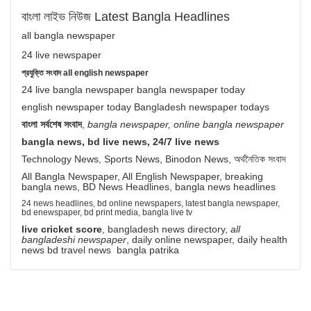
বাংলা লাইভ নিউজ Latest Bangla Headlines
all bangla newspaper
24 live newspaper
প্রযুক্তি সংবাদ all english newspaper
24 live bangla newspaper bangla newspaper today
english newspaper today Bangladesh newspaper todays
বাংলা সর্বশেষ সংবাদ
,
bangla newspaper, online bangla newspaper
bangla news, bd live news, 24/7 live news
Technology News, Sports News, Binodon News, অর্থনৈতিক সংবাদ
All Bangla Newspaper, All English Newspaper, breaking
bangla news, BD News Headlines, bangla news headlines
24 news headlines, bd online newspapers, latest bangla newspaper,
bd enewspaper, bd print media, bangla live tv
live cricket score
, bangladesh news directory,
all
bangladeshi newspaper
, daily online newspaper, daily health
news bd travel news bangla patrika