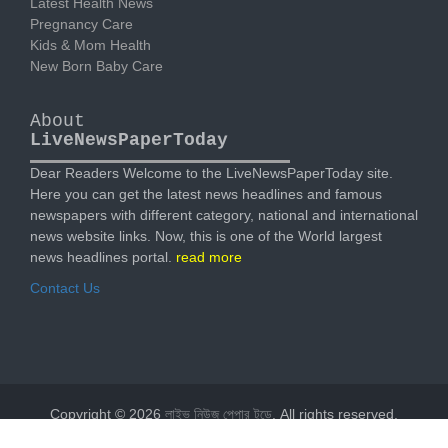
Latest Health News
Pregnancy Care
Kids & Mom Health
New Born Baby Care
About
LiveNewsPaperToday
Dear Readers Welcome to the LiveNewsPaperToday site.
Here you can get the latest news headlines and famous
newspapers with different category, national and international
news website links. Now, this is one of the World largest
news headlines portal.
read more
Contact Us
Copyright © 2026
লাইভ নিউজ পেপার টুডে
. All rights reserved.
Designed by
livenewspapertoday