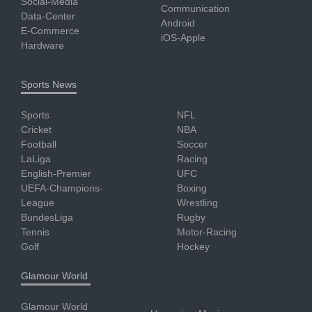
Social-Media
Communication
Data-Center
Android
E-Commerce
iOS-Apple
Hardware
Sports News
Sports
NFL
Cricket
NBA
Football
Soccer
LaLiga
Racing
English-Premier
UFC
UEFA-Champions-
Boxing
League
Wrestling
BundesLiga
Rugby
Tennis
Motor-Racing
Golf
Hockey
Glamour World
Glamour World