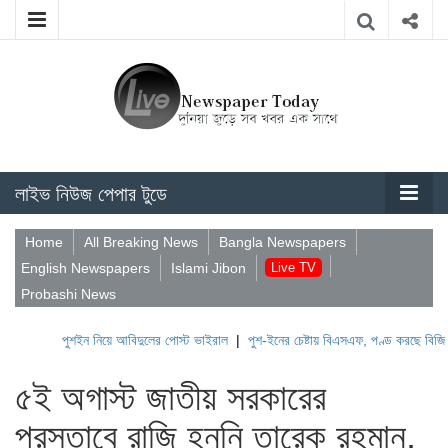
লাইভ নিউজ পেপার টুডে
Home
All Breaking News
Bangla Newspapers
English Newspapers
Islami Jibon
Live TV
Probashi News
পুশইন নিয়ে আবিদুলের পোস্ট ভাইরাল
|
পুশ-ইনের চেষ্টায় বিএসএফ, পণ্ড করছে বিজিবি
|
লেবা
৫ই অগাস্ট জাতীয় সরকারের
প্রস্তাবে রাজি হননি তারেক রহমান,