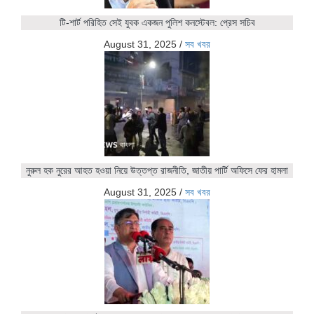
টি-শার্ট পরিহিত সেই যুবক একজন পুলিশ কনস্টেবল: প্রেস সচিব
August 31, 2025
/
সব খবর
নুরুল হক নুরের আহত হওয়া নিয়ে উত্তপ্ত রাজনীতি, জাতীয় পার্টি অফিসে ফের হামলা
August 31, 2025
/
সব খবর