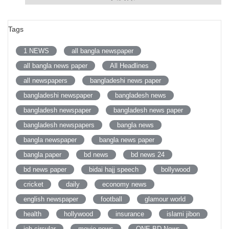
Tags
1 NEWS
all bangla newspaper
all bangla news paper
All Headlines
all newspapers
bangladeshi news paper
bangladeshi newspaper
bangladesh news
bangladesh newspaper
bangladesh news paper
bangladesh newspapers
bangla news
bangla newspaper
bangla news paper
bangla paper
bd news
bd news 24
bd news paper
bidai hajj speech
bollywood
cricket
daily
economy news
english newspaper
football
glamour world
health
hollywood
insurance
islami jibon
job circular
movie news
ONE BD News