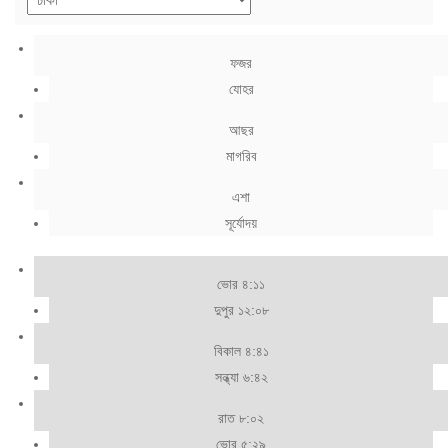
ফজর
যোহর
আছর
মাগরিব
এশা
সূর্যোদয়
ভোর ৪:১১
দুপুর ১২:০৮
বিকাল ৪:৪১
সন্ধ্যা ৬:৪২
রাত ৮:০২
ভোর ৫:২৯