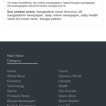
24 news headlines, bd online newspapers, latest bangla newspaper,
bd enewspaper, bd print media, bangla live tv
live cricket score
, bangladesh news directory,
all
bangladeshi newspaper
, daily online newspaper, daily health
news bd travel news bangla patrika
Main News
Category
Home
Travel
World News
Glamour World
Economy
Lifestyle
Technology
Health
Sports
Job Circular
Probashi News
Islami Jibon
Bangla Newspaper
Share Market
English Newspaper
Live TV