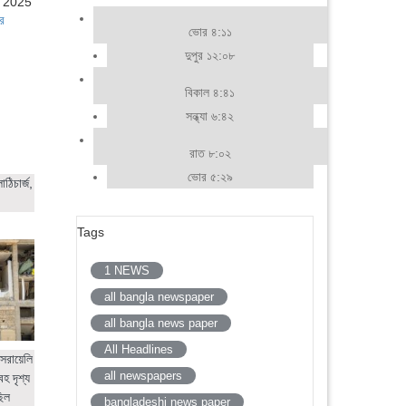
, 2025
র
ভোর ৪:১১
দুপুর ১২:০৮
বিকাল ৪:৪১
সন্ধ্যা ৬:৪২
রাত ৮:০২
ভোর ৫:২৯
ঠিচার্জ,
Tags
1 NEWS
all bangla newspaper
all bangla news paper
All Headlines
সরায়েলি
all newspapers
হ দৃশ্য
ছিল
bangladeshi news paper