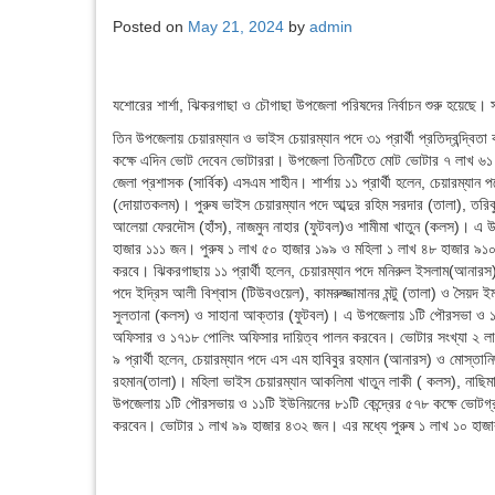
Posted on
May 21, 2024
by
admin
যশোরের শার্শা, ঝিকরগাছা ও চৌগাছা উপজেলা পরিষদের নির্বাচন শুরু হয়ে
তিন উপজেলায় চেয়ারম্যান ও ভাইস চেয়ারম্যান পদে ৩১ প্রার্থী প্রতিদ্বন্দ্
কক্ষে এদিন ভোট দেবেন ভোটাররা। উপজেলা তিনটিতে মোট ভোটার ৭ লাখ ৬১ হাজার 
জেলা প্রশাসক (সার্বিক) এসএম শাহীন। শার্শায় ১১ প্রার্থী হলেন, চেয়ারম্যান
(দোয়াতকলম)। পুরুষ ভাইস চেয়ারম্যান পদে আব্দুর রহিম সরদার (তালা), তরি
আলেয়া ফেরদৌস (হাঁস), নাজমুন নাহার (ফুটবল)ও শামীমা খাতুন (কলস)। এ উ
হাজার ১১১ জন। পুরুষ ১ লাখ ৫০ হাজার ১৯৯ ও মহিলা ১ লাখ ৪৮ হাজার ৯১
করবে। ঝিকরগাছায় ১১ প্রার্থী হলেন, চেয়ারম্যান পদে মনিরুল ইসলাম(আনারস
পদে ইদ্রিস আলী বিশ্বাস (টিউবওয়েল), কামরুজ্জামানর মন্টু (তালা) ও সৈয়দ 
সুলতানা (কলস) ও সাহানা আক্তার (ফুটবল)। এ উপজেলায় ১টি পৌরসভা ও ১১ট
অফিসার ও ১৭১৮ পোলিং অফিসার দায়িত্ব পালন করবেন। ভোটার সংখ্যা ২ লা
৯ প্রার্থী হলেন, চেয়ারম্যান পদে এস এম হাবিবুর রহমান (আনারস) ও মোস্তানিছ
রহমান(তালা)। মহিলা ভাইস চেয়ারম্যান আকলিমা খাতুন লাকী ( কলস), নাছিমা 
উপজেলায় ১টি পৌরসভায় ও ১১টি ইউনিয়নের ৮১টি কেন্দ্রের ৫৭৮ কক্ষে ভোটগ
করবেন। ভোটার ১ লাখ ৯৯ হাজার ৪৩২ জন। এর মধ্যে পুরুষ ১ লাখ ১০ হাজ