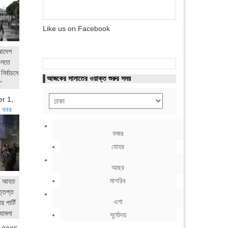
Like us on Facebook
 আদেশ
ালতে
নির্বাচনে
আজকের সালাতের ওয়াক্ত শুরুর সময়
'
r 1,
 খবর
ফজর
যোহর
আছর
মাগরিব
ের আহত
ত্তপ্ত
এশা
 পার্টি
হামলা
সূর্যোদয়