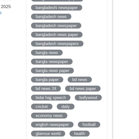
, 2025
bangladeshi newspaper
র
bangladesh news
bangladesh newspaper
bangladesh news paper
bangladesh newspapers
bangla news
bangla newspaper
bangla news paper
bangla paper
bd news
bd news 24
bd news paper
bidai hajj speech
bollywood
cricket
daily
economy news
english newspaper
football
glamour world
health