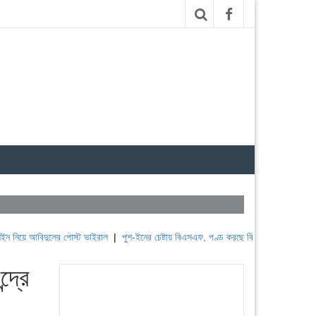
ে আবিদুলের পোস্ট ভাইরাল
|
পুশ-ইনের চেষ্টায় বিএসএফ, পণ্ড করছে বিজিবি
|
লেবাননের ঐতিহাসি
দ্রে