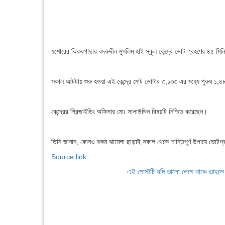
যশোরের ঝিকরগাছার বদরুদ্দীন মুসলিম হাই স্কুল কেন্দ্রে ভোট গ্রহণের ৪৫ ম
সকাল আটটায় শুরু হওয়া এই কেন্দ্রে মোট ভোটার ৩,১৩৩ এর মধ্যে পুরুষ ১
কেন্দ্রের প্রিজাইডিং অফিসার মোঃ সালাউদ্দিন বিষয়টি নিশ্চিত করেছেন।
তিনি জানান, কোনও রকম ঝামেলা ছাড়াই সকাল থেকে শান্তিপূর্ণ উপায়ে ভোটগ্
Source link
এই পোস্টটি যদি ভালো লেগে থাকে তাহল