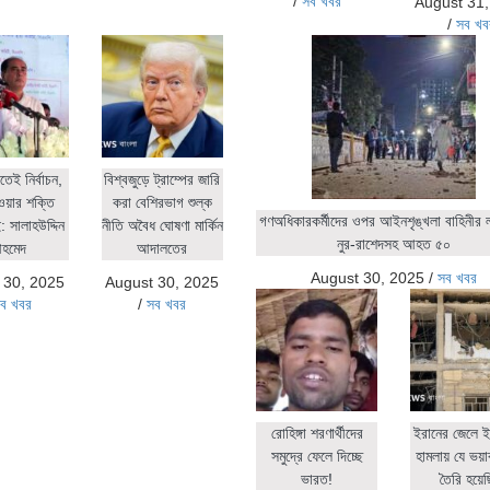
/
সব খবর
August 31
/
সব খব
িতেই নির্বাচন,
বিশ্বজুড়ে ট্রাম্পের জারি
ওয়ার শক্তি
করা বেশিরভাগ শুল্ক
গণঅধিকারকর্মীদের ওপর আইনশৃঙ্খলা বাহিনীর লা
 সালাহউদ্দিন
নীতি অবৈধ ঘোষণা মার্কিন
নুর-রাশেদসহ আহত ৫০
হমেদ
আদালতের
August 30, 2025
/
সব খবর
 30, 2025
August 30, 2025
ব খবর
/
সব খবর
রোহিঙ্গা শরণার্থীদের
ইরানের জেলে ই
সমুদ্রে ফেলে দিচ্ছে
হামলায় যে ভয়াব
ভারত!
তৈরি হয়ে