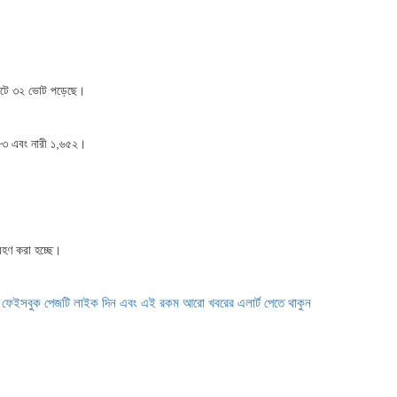
িনিটে ৩২ ভোট পড়েছে।
,৪৮৩ এবং নারী ১,৬৫২।
রহণ করা হচ্ছে।
ে ফেইসবুক পেজটি লাইক দিন এবং এই রকম আরো খবরের এলার্ট পেতে থাকুন