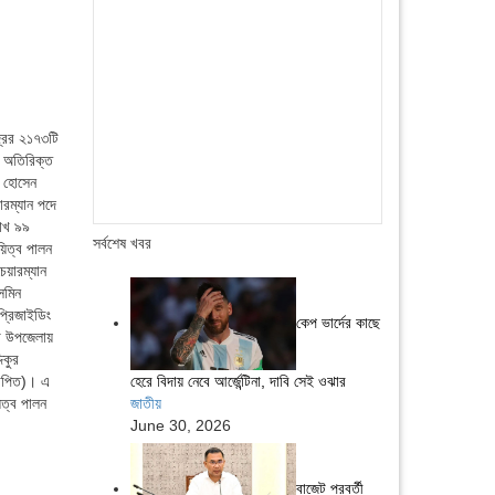
্রের ২১৭৩টি
ও অতিরিক্ত
ব হোসেন
রম্যান পদে
লাখ ৯৯
সর্বশেষ খবর
িত্ব পালন
েয়ারম্যান
সমিন
্রিজাইডিং
কেপ ভার্দের কাছে
া উপজেলায়
িকুর
জাপিত)। এ
হেরে বিদায় নেবে আর্জেন্টিনা, দাবি সেই ওঝার
ত্ব পালন
জাতীয়
June 30, 2026
বাজেট পরবর্তী