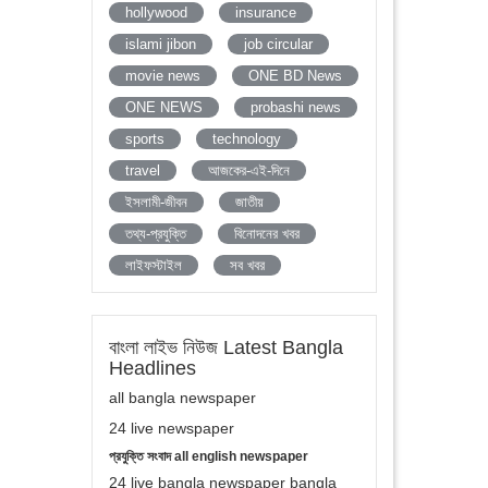
hollywood
insurance
islami jibon
job circular
movie news
ONE BD News
ONE NEWS
probashi news
sports
technology
travel
আজকের-এই-দিনে
ইসলামী-জীবন
জাতীয়
তথ্য-প্রযুক্তি
বিনোদনের খবর
লাইফস্টাইল
সব খবর
বাংলা লাইভ নিউজ Latest Bangla
Headlines
all bangla newspaper
24 live newspaper
প্রযুক্তি সংবাদ all english newspaper
24 live bangla newspaper bangla