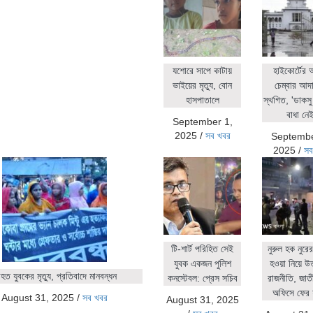
যশোরে সাপে কাটায়
হাইকোর্টের
ভাইয়ের মৃত্যু, বোন
চেম্বার আদ
হাসপাতালে
স্থগিত, 'ডাকসু 
বাধা নেই
September 1,
2025
/
সব খবর
Septembe
2025
/
সব
টি-শার্ট পরিহিত সেই
নুরুল হক নুর
যুবক একজন পুলিশ
হওয়া নিয়ে উ
ত যুবকের মৃত্যু, প্রতিবাদে মানবন্ধন
কনস্টেবল: প্রেস সচিব
রাজনীতি, জাতীয়
অফিসে ফের 
August 31, 2025
/
সব খবর
August 31, 2025