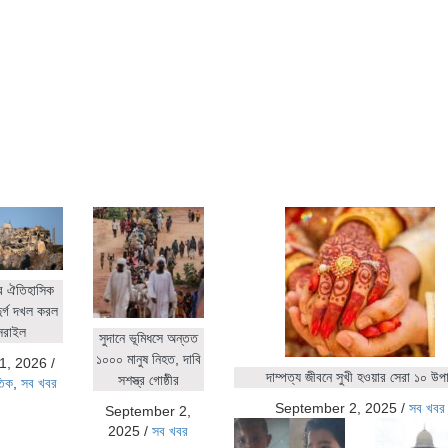
র ঐতিহাসিক
ুর্গ দখল করল
সরাইল
সুদানে ভূমিধসে অন্তত
১০০০ মানুষ নিহত, দাবি
1, 2026
/
দাম্পত্য জীবনে সুখী হওয়ার সেরা ১০ উপ
সশস্ত্র গোষ্ঠীর
তিক
,
সব খবর
September 2, 2025
/
সব খবর
September 2,
2025
/
সব খবর