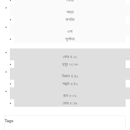
যোহর
আছর
মাগরিব
এশা
সূর্যোদয়
ভোর ৪:১১
দুপুর ১২:০৮
বিকাল ৪:৪১
সন্ধ্যা ৬:৪২
রাত ৮:০২
ভোর ৫:২৯
Tags