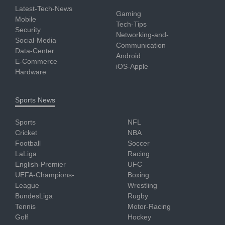
Latest-Tech-News
Gaming
Mobile
Tech-Tips
Security
Networking-and-
Social-Media
Communication
Data-Center
Android
E-Commerce
iOS-Apple
Hardware
Sports News
Sports
NFL
Cricket
NBA
Football
Soccer
LaLiga
Racing
English-Premier
UFC
UEFA-Champions-
Boxing
League
Wrestling
BundesLiga
Rugby
Tennis
Motor-Racing
Golf
Hockey