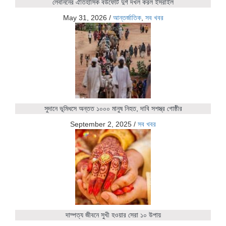
লেবাননের ঐতিহাসিক বউফোর্ট দুর্গ দখল করল ইসরাইল
May 31, 2026
/
আন্তর্জাতিক
,
সব খবর
সুদানে ভূমিধসে অন্তত ১০০০ মানুষ নিহত, দাবি সশস্ত্র গোষ্ঠীর
September 2, 2025
/
সব খবর
দাম্পত্য জীবনে সুখী হওয়ার সেরা ১০ উপায়