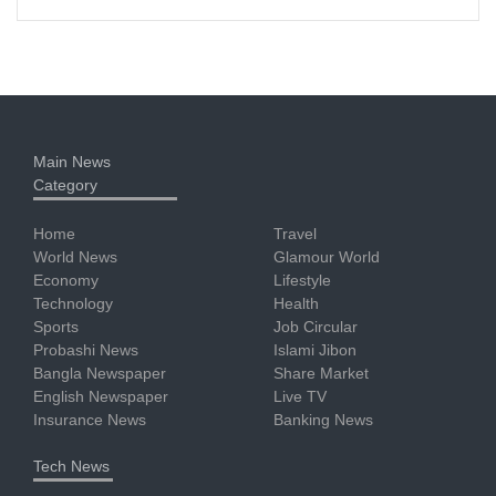
Main News
Category
Home
Travel
World News
Glamour World
Economy
Lifestyle
Technology
Health
Sports
Job Circular
Probashi News
Islami Jibon
Bangla Newspaper
Share Market
English Newspaper
Live TV
Insurance News
Banking News
Tech News