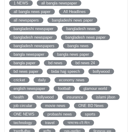
1 NEWS
all bangla newspaper
all bangla news paper
All Headlines
all newspapers
bangladeshi news paper
bangladeshi newspaper
bangladesh news
bangladesh newspaper
bangladesh news paper
bangladesh newspapers
bangla news
bangla newspaper
bangla news paper
bangla paper
bd news
bd news 24
bd news paper
bidai hajj speech
bollywood
cricket
daily
economy news
english newspaper
football
glamour world
health
hollywood
insurance
islami jibon
job circular
movie news
ONE BD News
ONE NEWS
probashi news
sports
technology
travel
আজকের-এই-দিনে
ইসলামী-জীবন
জাতীয়
তথ্য-প্রযুক্তি
বিনোদনের খবর