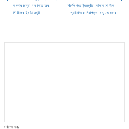
Post
হামলার চিন্তা বাদ দিতে হবে:
মার্কিন পররাষ্ট্রমন্ত্রীর ফোনালাপে ইন্দো-
navigation
বিবিসিকে ইরানি মন্ত্রী
প্যাসিফিকে নিরাপত্তা বাড়াতে জোর
সর্বশেষ খবর