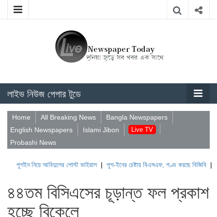
লাইভ নিউজ পেপার টুডে
Home
All Breaking News
Bangla Newspapers
English Newspapers
Islami Jibon
Live TV
Probashi News
ইন নিয়ে আবিদুলের পোস্ট ভাইরাল
|
পুশ-ইনের চেষ্টায় বিএসএফ, পণ্ড করছে বিজিবি
|
লেবাননের ঐ
৪৪তম বিসিএসের চূড়ান্ত ফল প্রকাশ
হচ্ছে বিকেলে