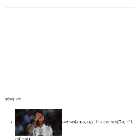
সর্বশেষ খবর
কেপ ভার্দের কাছে হেরে বিদায় নেবে আর্জেন্টিনা, দাবি
সেই ওঝার