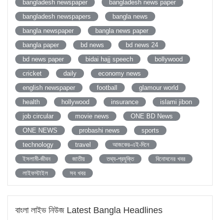
bangladesh newspaper
bangladesh news paper
bangladesh newspapers
bangla news
bangla newspaper
bangla news paper
bangla paper
bd news
bd news 24
bd news paper
bidai hajj speech
bollywood
cricket
daily
economy news
english newspaper
football
glamour world
health
hollywood
insurance
islami jibon
job circular
movie news
ONE BD News
ONE NEWS
probashi news
sports
technology
travel
আজকের-এই-দিনে
ইসলামী-জীবন
জাতীয়
তথ্য-প্রযুক্তি
বিনোদনের খবর
লাইফস্টাইল
সব খবর
বাংলা লাইভ নিউজ Latest Bangla Headlines