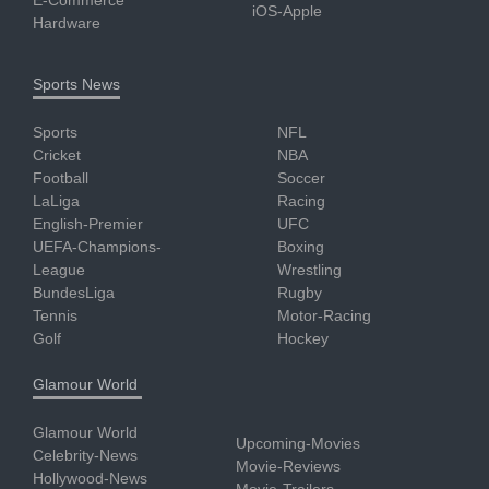
iOS-Apple
Hardware
Sports News
Sports
NFL
Cricket
NBA
Football
Soccer
LaLiga
Racing
English-Premier
UFC
UEFA-Champions-
Boxing
League
Wrestling
BundesLiga
Rugby
Tennis
Motor-Racing
Golf
Hockey
Glamour World
Glamour World
Upcoming-Movies
Celebrity-News
Movie-Reviews
Hollywood-News
Movie-Trailers