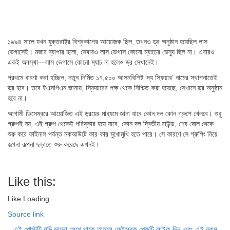
১৯৯৪ সালে যখন যুক্তরাষ্ট্র বিশ্বকাপের আয়োজক ছিল, তখনও ড্র অনুষ্ঠান হয়েছিল লাস
ভেগাসেই। মজার ব্যাপার হলো, সেবারও লাস ভেগাস কোনো ম্যাচের ভেন্যু ছিল না। এবারও
একই অবস্থা—লাস ভেগাসে কোনো ম্যাচ না হলেও ড্র সেখানেই।
প্রথমে ধারণা করা হচ্ছিল, নতুন নির্মিত ১৭,৫০০ আসনবিশিষ্ট ‘দ্য স্ফিয়ার’ নামের স্থাপনাতেই
ড্র হবে। তবে ইএসপিএন জানায়, স্ফিয়ারের পক্ষ থেকে নিশ্চিত করা হয়েছে, সেখানে ড্র অনুষ্ঠান
হবে না।
আগামী ডিসেম্বরে আয়োজিত এই ড্রয়ের মাধ্যমে জানা যাবে কোন দল কোন গ্রুপে খেলবে। শুধু
গ্রুপই নয়, এই গ্রুপ থেকেই পরিষ্কার হয়ে যাবে, কোন দল দ্বিতীয় রাউন্ড, শেষ ষোল থেকে
শুরু করে ফাইনাল পর্যন্ত নকআউটে কার কার মুখোমুখি হতে পারে। সে কারণে সে গ্রুপিং নিয়ে
জল্পনা কল্পনা ছড়াতে শুরু করেছে এখনই।
Like this:
Like
Loading…
Source link
এই পোস্টটি যদি ভালো লেগে থাকে তাহলে ফেইসবুক পেজটি লাইক দিন এবং এই রকম