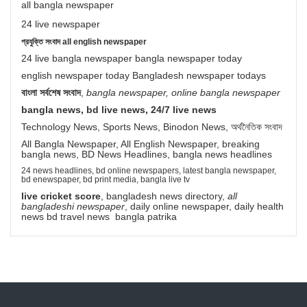
all bangla newspaper
24 live newspaper
প্রযুক্তি সংবাদ all english newspaper
24 live bangla newspaper bangla newspaper today
english newspaper today Bangladesh newspaper todays
বাংলা সর্বশেষ সংবাদ
,
bangla newspaper, online bangla newspaper
bangla news, bd live news, 24/7 live news
Technology News, Sports News, Binodon News, অর্থনৈতিক সংবাদ
All Bangla Newspaper, All English Newspaper, breaking
bangla news, BD News Headlines, bangla news headlines
24 news headlines, bd online newspapers, latest bangla newspaper,
bd enewspaper, bd print media, bangla live tv
live cricket score
, bangladesh news directory,
all
bangladeshi newspaper
, daily online newspaper, daily health
news bd travel news bangla patrika