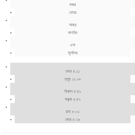
ফজর
যোহর
আছর
মাগরিব
এশা
সূর্যোদয়
ভোর ৪:১১
দুপুর ১২:০৮
বিকাল ৪:৪১
সন্ধ্যা ৬:৪২
রাত ৮:০২
ভোর ৫:২৯