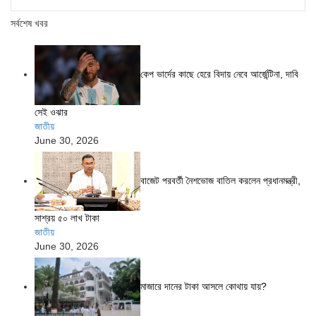
সর্বশেষ খবর
কেপ ভার্দের কাছে হেরে বিদায় নেবে আর্জেন্টিনা, দাবি
সেই ওঝার
জাতীয়
June 30, 2026
বাজেট পরবর্তী নৈশভোজ বাতিল করলেন প্রধানমন্ত্রী,
সাশ্রয় ৫০ লাখ টাকা
জাতীয়
June 30, 2026
মাজারে দানের টাকা আসলে কোথায় যায়?