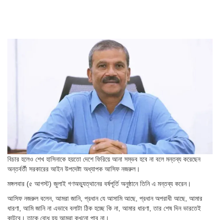
বিচার হলেও শেখ হাসিনাকে হয়তো দেশে ফিরিয়ে আনা সম্ভব হবে না বলে মন্তব্য করেছেন
অন্তর্বর্তী সরকারের আইন উপদেষ্টা অধ্যাপক আসিফ নজরুল।
মঙ্গলবার (৫ আগস্ট) জুলাই গণঅভ্যুত্থানের বর্ষপূর্তি অনুষ্ঠানে তিনি এ মন্তব্য করেন।
আসিফ নজরুল বলেন, আমরা জানি, প্রধান যে আসামি আছে, প্রধান অপরাধী আছে, আমার
ধারণা, আমি জানি না এভাবে বলাটা ঠিক হচ্ছে কি না, আমার ধারণা, তার শেষ দিন ভারতেই
কাটবে। তাকে বোধ হয় আমরা কখনো পাব না।