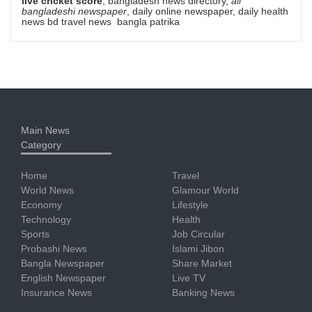
live cricket score
, bangladesh news directory,
all
bangladeshi newspaper
, daily online newspaper, daily health
news bd travel news bangla patrika
Main News
Category
Home
Travel
World News
Glamour World
Economy
Lifestyle
Technology
Health
Sports
Job Circular
Probashi News
Islami Jibon
Bangla Newspaper
Share Market
English Newspaper
Live TV
Insurance News
Banking News