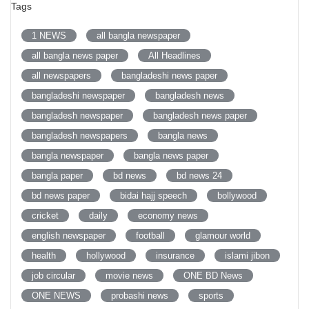
Tags
1 NEWS
all bangla newspaper
all bangla news paper
All Headlines
all newspapers
bangladeshi news paper
bangladeshi newspaper
bangladesh news
bangladesh newspaper
bangladesh news paper
bangladesh newspapers
bangla news
bangla newspaper
bangla news paper
bangla paper
bd news
bd news 24
bd news paper
bidai hajj speech
bollywood
cricket
daily
economy news
english newspaper
football
glamour world
health
hollywood
insurance
islami jibon
job circular
movie news
ONE BD News
ONE NEWS
probashi news
sports