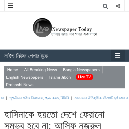
লাইভ নিউজ পেপার টুডে
Home
All Breaking News
Bangla Newspapers
English Newspapers
Islami Jibon
Live TV
Probashi News
ইনের চেষ্টায় বিএসএফ, পণ্ড করছে বিজিবি
|
লেবাননের ঐতিহাসিক বউফোর্ট দুর্গ দখল করল ইসরাইল
হাসিনাকে হয়তো দেশে ফেরানো
সম্ভব হবে না: আসিফ নজরুল