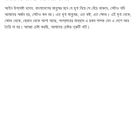
আইন উপদেষ্টা বলেন, বাংলাদেশের মানুষের মনে যে ঘৃণা নিয়ে সে বেঁচে থাকবে, সেটাও যদি
আমাদের অর্জন হয়, সেটাও কম নয়। এত ঘৃণা মানুষের, এত কষ্ট, এত ক্ষোভ। এই ঘৃণা থেকে,
ক্ষোভ থেকে, ক্রোধ থেকে আশা আছে, সংস্কারের মাধ্যমে এ রকম শাসক যেন এ দেশে আর
তৈরি না হয়। আমরা চেষ্টা করছি, আমাদের চেষ্টার ত্রুটি নাই।