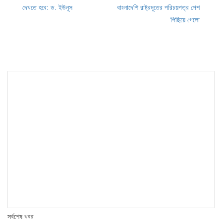
Post
দেখতে হবে: ড. ইউনূস
বাংলাদেশি রাষ্ট্রদূতের পরিচয়পত্র পেশ
navigation
পিছিয়ে গেলো
সর্বশেষ খবর