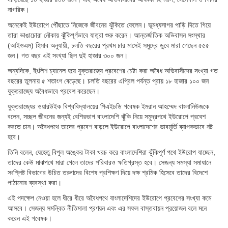
নাগরিক।
অনেকেই ইউরোপে পৌঁছাতে নিজেকে জীবনের ঝুঁকিতে ফেলেন। ভূমধ্যসাগর পাড়ি দিতে গিয়ে
তারা ভাঙাচোরা নৌকায় ঝুঁকিপূর্ণভাবে যাত্রা শুরু করেন। আন্তর্জাতিক অভিবাসন সংস্থার
(আইওএম) হিসাব অনুযায়ী, চলতি বছরের প্রথম চার মাসেই সমুদ্রে ডুবে মারা গেছেন ৫৫৫
জন। গত বছর এই সংখ্যা ছিল দুই হাজার ৩০০ জন।
অন্যদিকে, ইংলিশ চ্যানেল হয়ে যুক্তরাজ্যে প্রবেশের চেষ্টা করা অবৈধ অভিবাসীদের সংখ্যা গত
বছরের তুলনায় ৫ শতাংশ বেড়েছে। চলতি বছরের এপ্রিল পর্যন্ত প্রায় ১৮ হাজার ১০০ জন
যুক্তরাজ্যে অবৈধভাবে প্রবেশ করেছেন।
যুক্তরাজ্যের ওয়ারউইক বিশ্ববিদ্যালয়ের পিএইচডি গবেষক ইমরান আহম্মেদ বাংলানিউজকে
বলেন, সচ্ছল জীবনের জন্যই বেশিরভাগ বাংলাদেশি ঝুঁকি নিয়ে সমুদ্রপথে ইউরোপে প্রবেশ
করতে চান। অবৈধপথে তাদের প্রবেশ বাড়লে ইউরোপে বাংলাদেশের ভাবমূর্তি ব্যাপকভাবে নষ্ট
হবে।
তিনি বলেন, যেহেতু বিপুল অঙ্কের টাকা খরচ করে বাংলাদেশিরা ঝুঁকিপূর্ণ পথে ইউরোপ যাচ্ছেন,
তাদের কেউ মাঝপথে মারা গেলে তাদের পরিবারও ক্ষতিগ্রস্ত হবে। সেজন্য সমস্যা সমাধানে
সংশ্লিষ্ট বিভাগের উচিত তরুণদের বিশেষ প্রশিক্ষণ দিয়ে দক্ষ শ্রমিক হিসেবে তাদের বিদেশে
পাঠানোর ব্যবস্থা করা।
এই পদক্ষেপ নেওয়া হলে ধীরে ধীরে অবৈধপথে বাংলাদেশিদের ইউরোপে প্রবেশের সংখ্যা কমে
আসবে। সেজন্য সমন্বিত নীতিমালা প্রণয়ন এবং এর সফল বাস্তবায়ন প্রয়োজন বলে মনে
করেন এই গবেষক।