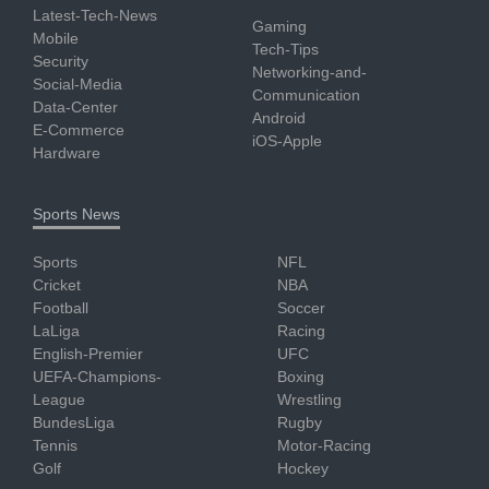
Latest-Tech-News
Gaming
Mobile
Tech-Tips
Security
Networking-and-
Social-Media
Communication
Data-Center
Android
E-Commerce
iOS-Apple
Hardware
Sports News
Sports
NFL
Cricket
NBA
Football
Soccer
LaLiga
Racing
English-Premier
UFC
UEFA-Champions-
Boxing
League
Wrestling
BundesLiga
Rugby
Tennis
Motor-Racing
Golf
Hockey