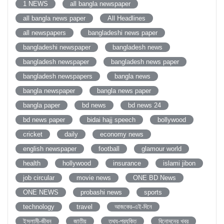
1 NEWS
all bangla newspaper
all bangla news paper
All Headlines
all newspapers
bangladeshi news paper
bangladeshi newspaper
bangladesh news
bangladesh newspaper
bangladesh news paper
bangladesh newspapers
bangla news
bangla newspaper
bangla news paper
bangla paper
bd news
bd news 24
bd news paper
bidai hajj speech
bollywood
cricket
daily
economy news
english newspaper
football
glamour world
health
hollywood
insurance
islami jibon
job circular
movie news
ONE BD News
ONE NEWS
probashi news
sports
technology
travel
আজকের-এই-দিনে
ইসলামী-জীবন
জাতীয়
তথ্য-প্রযুক্তি
বিনোদনের খবর