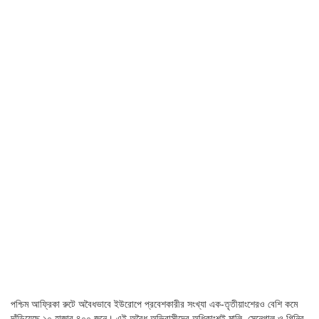
পশ্চিম আফ্রিকা রুটে অবৈধভাবে ইউরোপে প্রবেশকারীর সংখ্যা এক-তৃতীয়াংশেরও বেশি কমে
দাঁড়িয়েছে ১০ হাজার ৪০০ জনে। এই অবৈধ অভিবাসীদের অধিকাংশই মালি, সেনেগাল ও গিনির