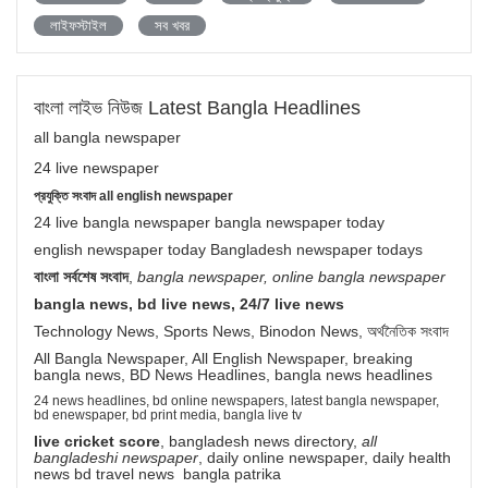
লাইফস্টাইল
সব খবর
বাংলা লাইভ নিউজ Latest Bangla Headlines
all bangla newspaper
24 live newspaper
প্রযুক্তি সংবাদ all english newspaper
24 live bangla newspaper bangla newspaper today
english newspaper today Bangladesh newspaper todays
বাংলা সর্বশেষ সংবাদ
,
bangla newspaper, online bangla newspaper
bangla news, bd live news, 24/7 live news
Technology News, Sports News, Binodon News, অর্থনৈতিক সংবাদ
All Bangla Newspaper, All English Newspaper, breaking
bangla news, BD News Headlines, bangla news headlines
24 news headlines, bd online newspapers, latest bangla newspaper,
bd enewspaper, bd print media, bangla live tv
live cricket score
, bangladesh news directory,
all
bangladeshi newspaper
, daily online newspaper, daily health
news bd travel news bangla patrika