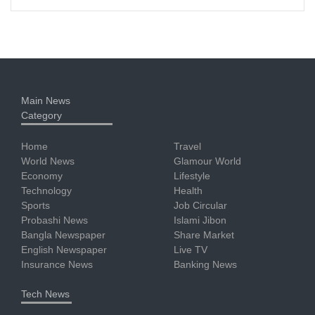
Main News
Category
Home
Travel
World News
Glamour World
Economy
Lifestyle
Technology
Health
Sports
Job Circular
Probashi News
Islami Jibon
Bangla Newspaper
Share Market
English Newspaper
Live TV
Insurance News
Banking News
Tech News