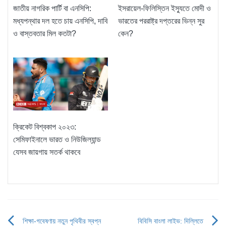
জাতীয় নাগরিক পার্টি বা এনসিপি:
ইসরায়েল-ফিলিস্তিন ইস্যুতে মোদী ও
মধ্যপন্থার দল হতে চায় এনসিপি, দাবি
ভারতের পররাষ্ট্র দপ্তরের ভিন্ন সুর
ও বাস্তবতার মিল কতটা?
কেন?
ক্রিকেট বিশ্বকাপ ২০২৩:
সেমিফাইনালে ভারত ও নিউজিল্যান্ড
যেসব জায়গায় সতর্ক থাকবে
শিক্ষা-গবেষণায় নতুন পৃথিবীর স্বপ্ন
বিবিসি বাংলা লাইভ: দিল্লিতে