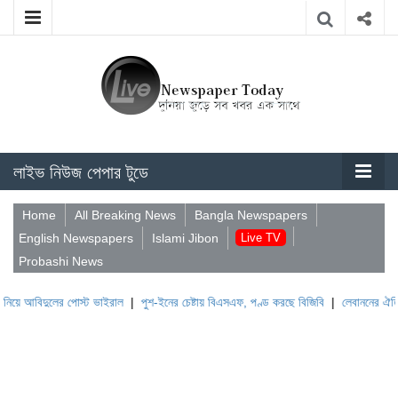
লাইভ নিউজ পেপার টুডে
Home
All Breaking News
Bangla Newspapers
English Newspapers
Islami Jibon
Live TV
Probashi News
দুলের পোস্ট ভাইরাল
|
পুশ-ইনের চেষ্টায় বিএসএফ, পণ্ড করছে বিজিবি
|
লেবাননের ঐতিহাসিক বউফ