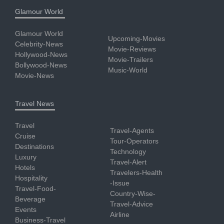
Glamour World
Glamour World
Upcoming-Movies
Celebrity-News
Movie-Reviews
Hollywood-News
Movie-Trailers
Bollywood-News
Music-World
Movie-News
Travel News
Travel
Travel-Agents
Cruise
Tour-Operators
Destinations
Technology
Luxury
Travel-Alert
Hotels
Travelers-Health
Hospitality
-Issue
Travel-Food-
Country-Wise-
Beverage
Travel-Advice
Events
Airline
Business-Travel