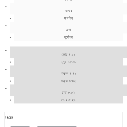
আছর
মাগরিব
এশা
সূর্যোদয়
ভোর ৪:১১
দুপুর ১২:০৮
বিকাল ৪:৪১
সন্ধ্যা ৬:৪২
রাত ৮:০২
ভোর ৫:২৯
Tags