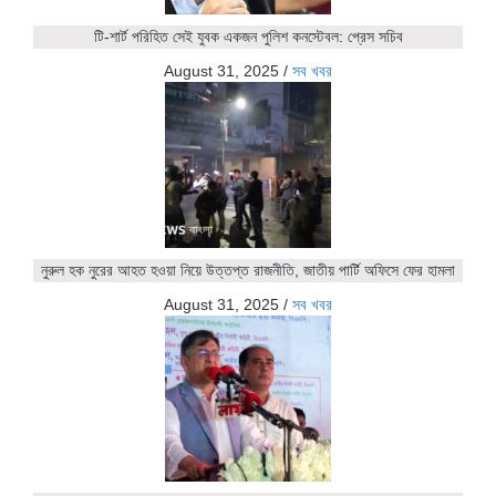
টি-শার্ট পরিহিত সেই যুবক একজন পুলিশ কনস্টেবল: প্রেস সচিব
August 31, 2025
/
সব খবর
নুরুল হক নুরের আহত হওয়া নিয়ে উত্তপ্ত রাজনীতি, জাতীয় পার্টি অফিসে ফের হামলা
August 31, 2025
/
সব খবর