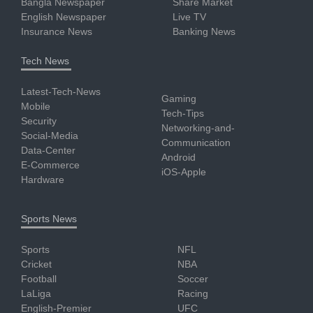
Bangla Newspaper
Share Market
English Newspaper
Live TV
Insurance News
Banking News
Tech News
Latest-Tech-News
Gaming
Mobile
Tech-Tips
Security
Networking-and-
Social-Media
Communication
Data-Center
Android
E-Commerce
iOS-Apple
Hardware
Sports News
Sports
NFL
Cricket
NBA
Football
Soccer
LaLiga
Racing
English-Premier
UFC