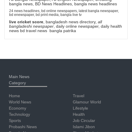
bangla news, BD News Headlines, bangla news headlines
24 news headlines, bd online newspapers, latest bangla newspaper,
bd enewspaper, bd print media, bangla live tv
live cricket score
, bangladesh news directory,
all
bangladeshi newspaper
, daily online newspaper, daily health
news bd travel news bangla patrika
Main News
Category
Home
Travel
World News
Glamour World
Economy
Lifestyle
Technology
Health
Sports
Job Circular
Probashi News
Islami Jibon