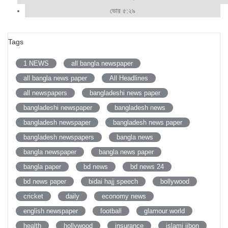
ভোর ৫:২৯
Tags
1 NEWS
all bangla newspaper
all bangla news paper
All Headlines
all newspapers
bangladeshi news paper
bangladeshi newspaper
bangladesh news
bangladesh newspaper
bangladesh news paper
bangladesh newspapers
bangla news
bangla newspaper
bangla news paper
bangla paper
bd news
bd news 24
bd news paper
bidai hajj speech
bollywood
cricket
daily
economy news
english newspaper
football
glamour world
health
hollywood
insurance
islami jibon