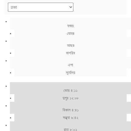
ফজর
যোহর
আছর
মাগরিব
এশা
সূর্যোদয়
ভোর ৪:১১
দুপুর ১২:০৮
বিকাল ৪:৪১
সন্ধ্যা ৬:৪২
রাত ৮:০২