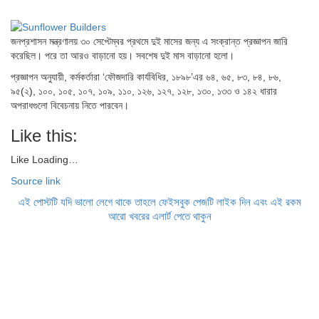
জনপ্রশাসন মন্ত্রণালয় ৩০ সেপ্টেম্বর প্রথমে দুই মাসের জন্য এ সংক্রান্ত প্রজ্ঞাপন জারি
করেছিল। পরে তা আরও বাড়ানো হয়। সবশেষ দুই মাস বাড়ানো হলো।
প্রজ্ঞাপন অনুযায়ী, কর্মকর্তারা ‘ফৌজদারি কার্যবিধির, ১৮৯৮’এর ৬৪, ৬৫, ৮৩, ৮৪, ৮৬,
৯৫(২), ১০০, ১০৫, ১০৭, ১০৯, ১১০, ১২৬, ১২৭, ১২৮, ১৩০, ১৩৩ ও ১৪২ ধারার
অপরাধগুলো বিবেচনায় নিতে পারবেন।
Like this:
Like
Loading…
Source link
এই পোস্টটি যদি ভালো লেগে থাকে তাহলে ফেইসবুক পেজটি লাইক দিন এবং এই রকম
আরো খবরের এলার্ট পেতে থাকুন