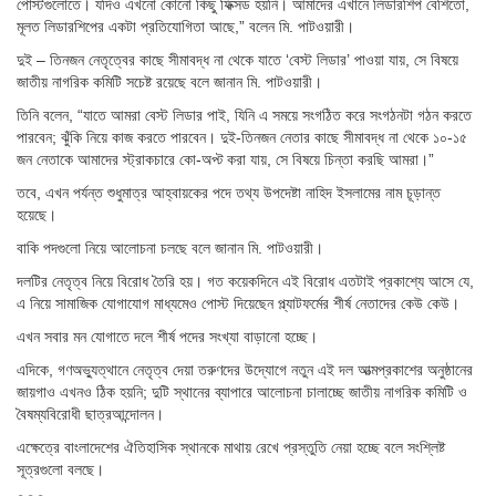
পোস্টগুলোতে। যদিও এখনো কোনো কিছু ফিক্সড হয়নি। আমাদের এখানে লিডারশিপ বেশিতো,
মূলত লিডারশিপের একটা প্রতিযোগিতা আছে,” বলেন মি. পাটওয়ারী।
দুই – তিনজন নেতৃত্বের কাছে সীমাবদ্ধ না থেকে যাতে ‘বেস্ট লিডার’ পাওয়া যায়, সে বিষয়ে
জাতীয় নাগরিক কমিটি সচেষ্ট রয়েছে বলে জানান মি. পাটওয়ারী।
তিনি বলেন, “যাতে আমরা বেস্ট লিডার পাই, যিনি এ সময়ে সংগঠিত করে সংগঠনটা গঠন করতে
পারবেন; ঝুঁকি নিয়ে কাজ করতে পারবেন। দুই-তিনজন নেতার কাছে সীমাবদ্ধ না থেকে ১০-১৫
জন নেতাকে আমাদের স্ট্রাকচারে কো-অপ্ট করা যায়, সে বিষয়ে চিন্তা করছি আমরা।”
তবে, এখন পর্যন্ত শুধুমাত্র আহ্বায়কের পদে তথ্য উপদেষ্টা নাহিদ ইসলামের নাম চূড়ান্ত
হয়েছে।
বাকি পদগুলো নিয়ে আলোচনা চলছে বলে জানান মি. পাটওয়ারী।
দলটির নেতৃত্ব নিয়ে বিরোধ তৈরি হয়। গত কয়েকদিনে এই বিরোধ এতটাই প্রকাশ্যে আসে যে,
এ নিয়ে সামাজিক যোগাযোগ মাধ্যমেও পোস্ট দিয়েছেন প্ল্যাটফর্মের শীর্ষ নেতাদের কেউ কেউ।
এখন সবার মন যোগাতে দলে শীর্ষ পদের সংখ্যা বাড়ানো হচ্ছে।
এদিকে, গণঅভ্যুত্থানে নেতৃত্ব দেয়া তরুণদের উদ্যোগে নতুন এই দল আত্মপ্রকাশের অনুষ্ঠানের
জায়গাও এখনও ঠিক হয়নি; দুটি স্থানের ব্যাপারে আলোচনা চালাচ্ছে জাতীয় নাগরিক কমিটি ও
বৈষম্যবিরোধী ছাত্রআন্দোলন।
এক্ষেত্রে বাংলাদেশের ঐতিহাসিক স্থানকে মাথায় রেখে প্রস্তুতি নেয়া হচ্ছে বলে সংশ্লিষ্ট
সূত্রগুলো বলছে।