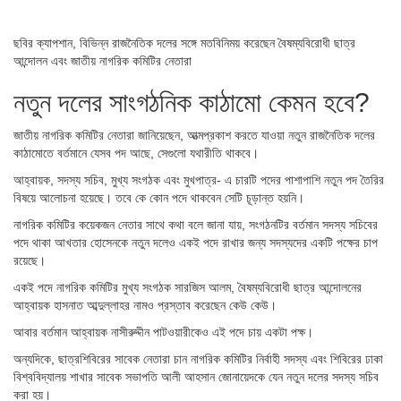
ছবির ক্যাপশান,
বিভিন্ন রাজনৈতিক দলের সঙ্গে মতবিনিময় করেছেন বৈষম্যবিরোধী ছাত্র
আন্দোলন এবং জাতীয় নাগরিক কমিটির নেতারা
নতুন দলের সাংগঠনিক কাঠামো কেমন হবে?
জাতীয় নাগরিক কমিটির নেতারা জানিয়েছেন, আত্মপ্রকাশ করতে যাওয়া নতুন রাজনৈতিক দলের
কাঠামোতে বর্তমানে যেসব পদ আছে, সেগুলো যথারীতি থাকবে।
আহ্বায়ক, সদস্য সচিব, মুখ্য সংগঠক এবং মুখপাত্র- এ চারটি পদের পাশাপাশি নতুন পদ তৈরির
বিষয়ে আলোচনা হয়েছে। তবে কে কোন পদে থাকবেন সেটি চূড়ান্ত হয়নি।
নাগরিক কমিটির কয়েকজন নেতার সাথে কথা বলে জানা যায়, সংগঠনটির বর্তমান সদস্য সচিবের
পদে থাকা আখতার হোসেনকে নতুন দলেও একই পদে রাখার জন্য সদস্যদের একটি পক্ষের চাপ
রয়েছে।
একই পদে নাগরিক কমিটির মুখ্য সংগঠক সারজিস আলম, বৈষম্যবিরোধী ছাত্র আন্দোলনের
আহ্বায়ক হাসনাত আব্দুল্লাহর নামও প্রস্তাব করেছেন কেউ কেউ।
আবার বর্তমান আহ্বায়ক নাসীরুদ্দীন পাটওয়ারীকেও এই পদে চায় একটা পক্ষ।
অন্যদিকে, ছাত্রশিবিরের সাবেক নেতারা চান নাগরিক কমিটির নির্বাহী সদস্য এবং শিবিরের ঢাকা
বিশ্ববিদ্যালয় শাখার সাবেক সভাপতি আলী আহসান জোনায়েদকে যেন নতুন দলের সদস্য সচিব
করা হয়।