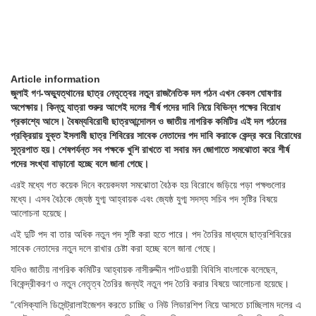
Article information
জুলাই গণ-অভ্যুত্থানের ছাত্র নেতৃত্বের নতুন রাজনৈতিক দল গঠন এখন কেবল ঘোষণার
অপেক্ষায়। কিন্তু যাত্রা শুরুর আগেই দলের শীর্ষ পদের দাবি নিয়ে বিভিন্ন পক্ষের বিরোধ
প্রকাশ্যে আসে। বৈষম্যবিরোধী ছাত্রআন্দোলন ও জাতীয় নাগরিক কমিটির এই দল গঠনের
প্রক্রিয়ায় যুক্ত ইসলামী ছাত্র শিবিরের সাবেক নেতাদের পদ দাবি করাকে কেন্দ্র করে বিরোধের
সূত্রপাত হয়। শেষপর্যন্ত সব পক্ষকে খুশি রাখতে বা সবার মন জোগাতে সমঝোতা করে শীর্ষ
পদের সংখ্যা বাড়ানো হচ্ছে বলে জানা গেছে।
এরই মধ্যে গত কয়েক দিনে কয়েকদফা সমঝোতা বৈঠক হয় বিরোধে জড়িয়ে পড়া পক্ষগুলোর
মধ্যে। এসব বৈঠকে জ্যেষ্ঠ যুগ্ম আহ্বায়ক এবং জ্যেষ্ঠ যুগ্ম সদস্য সচিব পদ সৃষ্টির বিষয়ে
আলোচনা হয়েছে।
এই দুটি পদ বা তার অধিক নতুন পদ সৃষ্টি করা হতে পারে। পদ তৈরির মাধ্যমে ছাত্রশিবিরের
সাবেক নেতাদের নতুন দলে রাখার চেষ্টা করা হচ্ছে বলে জানা গেছে।
যদিও জাতীয় নাগরিক কমিটির আহ্বায়ক নাসীরুদ্দীন পাটওয়ারী বিবিসি বাংলাকে বলেছেন,
বিকেন্দ্রীকরণ ও নতুন নেতৃত্ব তৈরির জন্যই নতুন পদ তৈরি করার বিষয়ে আলোচনা হয়েছে।
“বেসিক্যালি ডিসেন্ট্রালাইজেশন করতে চাচ্ছি ও নিউ লিডারশিপ নিয়ে আসতে চাচ্ছিলাম দলের এ