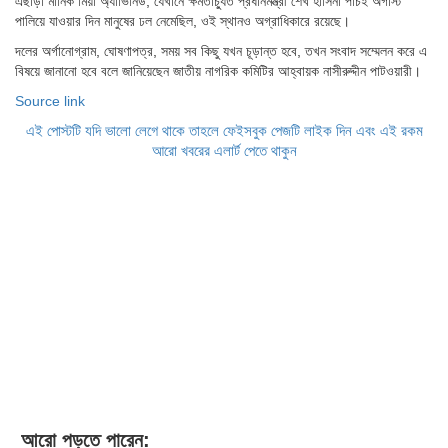
এছাড়া মানিক মিয়া অ্যাভিনিউ, যেখানে ক্ষমতাচ্যুত প্রধানমন্ত্রী শেখ হাসিনা পাঁচই অগাস্ট
পালিয়ে যাওয়ার দিন মানুষের ঢল নেমেছিল, ওই স্থানও অগ্রাধিকারে রয়েছে।
দলের অর্গানোগ্রাম, ঘোষণাপত্র, সময় সব কিছু যখন চূড়ান্ত হবে, তখন সংবাদ সম্মেলন করে এ
বিষয়ে জানানো হবে বলে জানিয়েছেন জাতীয় নাগরিক কমিটির আহ্বায়ক নাসীরুদ্দীন পাটওয়ারী।
Source link
এই পোস্টটি যদি ভালো লেগে থাকে তাহলে ফেইসবুক পেজটি লাইক দিন এবং এই রকম
আরো খবরের এলার্ট পেতে থাকুন
আরো পড়তে পারেন: