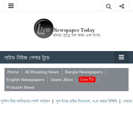
লাইভ নিউজ পেপার টুডে
Home
All Breaking News
Bangla Newspapers
English Newspapers
Islami Jibon
Live TV
Probashi News
বিদুলের পোস্ট ভাইরাল
|
পুশ-ইনের চেষ্টায় বিএসএফ, পণ্ড করছে বিজিবি
|
লেবাননের ঐতিহাসিক ব