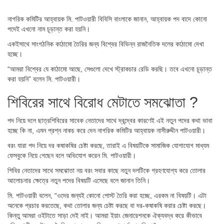
নাগরিক কমিটির আহ্বায়ক মি. পাটওয়ারী বিবিসি বাংলাকে জানান, আহ্বায়ক পদ বাদে কোনো
পদেই এখনো নাম চূড়ান্ত করা হয়নি।
একইসাথে সাংগঠনিক কাঠামো তৈরির জন্য বিশ্বের বিভিন্ন রাজনৈতিক দলের কাঠামো দেখা
হচ্ছে।
“আমরা বিশ্বের যে কাঠামো আছে, সেগুলো দেখে স্ট্রাকচার রেডি করছি। তবে এখনো চূড়ান্ত
করা হয়নি” বলেন মি. পাটওয়ারী।
শিবিরের সাথে বিরোধ মেটাতে সমঝোতা ?
পদ নিয়ে দলে ছাত্রশিবিরের সাবেক নেতাদের সাথে দ্বন্দ্বের কারণেই এই নতুন পদের কথা ভাবা
হচ্ছে কি না, এমন প্রশ্ন নাকচ করে দেন নাগরিক কমিটির আহ্বায়ক নাসীরুদ্দীন পাটওয়ারী।
বরং যারা পদ নিয়ে দর কষাকষির চেষ্টা করছে, তারাই এ বিষয়টিকে সামাজিক যোগাযোগ মাধ্যম
ফেসবুকে নিয়ে গেছেন বলে অভিযোগ করেন মি. পাটওয়ারী।
শিবির নেতাদের সাথে সমঝোতা নয় বরং সবার কাছে নতুন দলটিকে গ্রহণযোগ্য করে তোলার
আলোচনার ক্ষেত্রে নতুন পদের বিষয়টি এসেছে বলে জানান তিনি।
মি. পাটওয়ারী বলেন, “ওদের জন্যই কোনো পোস্ট তৈরি করা হচ্ছে, এরকম না বিষয়টি। এটা
অনেকে প্রচার করতেছে, কথা তোলার জন্য চেষ্টা করছে বা দর-কষাকষি করার চেষ্টা করছে।
কিন্তু আমরা ওইটাতে সাড়া দেই নাই। আমরা ইয়াং জেনারেশনকে ঐক্যবদ্ধ করে কীভাবে