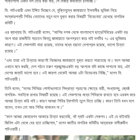
শক্তিশালী একটা দল তৈরি করা যায়, সে বিষয়ে কথাবার্তা চালাচ্ছি।”
মি. পাটওয়ারী এমন ইঙ্গিত দিচ্ছেন যে, মুক্তিযুদ্ধে জামায়াতে ইসলামীর ভূমিকা নিয়ে
সংস্কারপন্থী শিবির নেতাদের নতুন দলে যুক্ত করার বিষয়টি ‘বিবেচনায়’ রেখেছে নাগরিক
কমিটি।
এর ব্যাখ্যায় মি. পাটওয়ারী বলেন, “আশির দশক থেকে বাংলাদেশে ছাত্রশিবিরের একটা বড়
অংশ যারা রাজনীতি সচেতন কিন্তু জামায়াতে অংশগ্রহণ করে নাই দলটির ৭১ এর ভূমিকার
কারণে। এই সেকশনটা যারা রয়েছে, তাদের মধ্যে হয়তো দেশপ্রেম রয়েছে, ভালো চিন্তা
রয়েছে।”
“এবং তারা ওই চিন্তার কারণেই নিজেদের জামায়াতে যুক্ত করতে পারতেছে না। ফলে আমরা
এখানে মনে করছি, দেশ গঠনে তরুণ প্রজন্মেরএকটা বড় অংশকে যদি কাজে লাগানো যায়, এটা
দেশের জন্যই ভালো হবে। ওই জায়গা থেকেই আমরা এটা বিবেচনায় নিচ্ছি,” বলেন মি.
পাটওয়ারী।
তিনি বলেন, “দলের সিনিয়র পোস্টগুলোতে সিদ্ধান্ত গ্রহণের ক্ষেত্রে নারী, সংখ্যালঘু, জ্যেষ্ঠ
নাগরিক- সবাইকে রাখার বিষয়টি রয়েছে। এই সেকশনের মধ্যে শিবিরকে রাখতে হবে এরকম করে
আমরা চিন্তা করি নাই। কারণ আমরা শিবির ট্যাগটাই তুলে দিতে চাচ্ছি। কারণ তিনি যখন দলে
যাবেন, তখন তো আর শিবির থাকবেন না।”
“ফলে আমরা জেনারেশন আকারে চিন্তা করতেছি, নট দ্যাট একটা সেকশন। এই যে বাইনারি
জিনিস এটা থেকে বের হতে চাচ্ছিলাম,” বলেন জাতীয় নাগরিক কমিটির আহ্বায়ক নাসীরুদ্দীন
পাটওয়ারী।