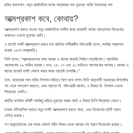
ছবির ক্যাপশান,
নতুন রাজনৈতিক দলের আহ্বায়ক পদে চূড়ান্ত নাহিদ ইসলামের নাম
আত্মপ্রকাশ কবে, কোথায়?
আত্মপ্রকাশ করতে যাওয়া নতুন রাজনৈতিক দলটির জন্য কয়েকটি নামের প্রস্তাবনা বিবেচনায়
থাকলেও এখনো চূড়ান্ত হয়নি।
এ মাসেই দলটি আত্মপ্রকাশ করবে বলে জানিয়ে নাসীরুদ্দীন পাটওয়ারী বলেন, সর্বোচ্চ সম্ভাবনা
রয়েছে ২৬শে ফেব্রুয়ারি।
তিনি বলেন, “আত্মপ্রকাশের সময় আমরা এ মাসের মধ্যেই নির্ধারণ করেছিলাম। প্রাথমিক
আলোচনায় ২৬ তারিখ রয়েছে। তবে, ২৪, ২৭ এবং ২৮ তারিখও আলোচনায় আসছে। আমরা এ
মাসের মধ্যেই দলটা ঘোষণা করার জন্য প্রচেষ্টা চালাচ্ছি।”
তবে, আহ্বায়ক পদে নাহিদ ইসলাম দায়িত্ব নিলে কবে নাগাদ তিনি অন্তর্বর্তী সরকারের উপদেষ্টার
পদ থেকে পদত্যাগ করবেন, এমন প্রশ্নে মি. পাটওয়ারী জানান, এ বিষয়ে মি. ইসলাম এখনো
সিদ্ধান্ত নেননি।
জাতীয় নাগরিক কমিটি সবকিছু গুছিয়ে চূড়ান্ত করার পরই এ বিষয়ে তিনি সিদ্ধান্ত নেবেন।
ঢাকার ঐতিহাসিক স্থানে নতুন দলটি আত্মপ্রকাশ করতে পারে, এমন বিবেচনায় দুইটি স্থান
এগিয়ে রয়েছে।
গণ অভ্যুত্থানের এক দফার ঘোষণা শহীদ মিনার থেকে আসায় ওই স্থান বিবেচনায় রয়েছে।