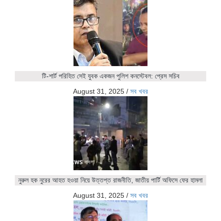
টি-শার্ট পরিহিত সেই যুবক একজন পুলিশ কনস্টেবল: প্রেস সচিব
August 31, 2025
/
সব খবর
নুরুল হক নুরের আহত হওয়া নিয়ে উত্তপ্ত রাজনীতি, জাতীয় পার্টি অফিসে ফের হামলা
August 31, 2025
/
সব খবর