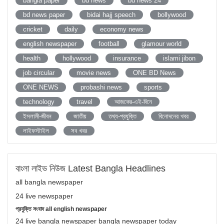
bangla paper
bd news
bd news 24
bd news paper
bidai hajj speech
bollywood
cricket
daily
economy news
english newspaper
football
glamour world
health
hollywood
insurance
islami jibon
job circular
movie news
ONE BD News
ONE NEWS
probashi news
sports
technology
travel
আজকের-এই-দিনে
ইসলামী-জীবন
জাতীয়
তথ্য-প্রযুক্তি
বিনোদনের খবর
লাইফস্টাইল
সব খবর
বাংলা লাইভ নিউজ Latest Bangla Headlines
all bangla newspaper
24 live newspaper
প্রযুক্তি সংবাদ all english newspaper
24 live bangla newspaper bangla newspaper today