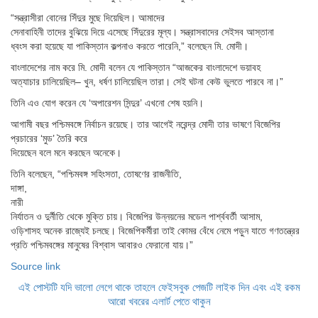
“সন্ত্রাসীরা বোনের সিঁদুর মুছে দিয়েছিল। আমাদের
সেনাবাহিনী তাদের বুঝিয়ে দিয়ে এসেছে সিঁদুরের মূল্য। সন্ত্রাসবাদের সেইসব আস্তানা
ধ্বংস করা হয়েছে যা পাকিস্তান কল্পনাও করতে পারেনি,” বলেছেন মি. মোদী।
বাংলাদেশের নাম করে মি. মোদী বলেন যে পাকিস্তান “আজকের বাংলাদেশে ভয়াবহ
অত্যাচার চালিয়েছিল– খুন, ধর্ষণ চালিয়েছিল তারা। সেই ঘটনা কেউ ভুলতে পারবে না।”
তিনি এও যোগ করেন যে ‘অপারেশন সিন্দুর’ এখনো শেষ হয়নি।
আগামী বছর পশ্চিমবঙ্গে নির্বাচন রয়েছে। তার আগেই নরেন্দ্র মোদী তার ভাষণে বিজেপির
প্রচারের ‘মুড’ তৈরি করে
দিয়েছেন বলে মনে করছেন অনেকে।
তিনি বলেছেন, “পশ্চিমবঙ্গ সহিংসতা, তোষণের রাজনীতি,
দাঙ্গা,
নারী
নির্যাতন ও দুর্নীতি থেকে মুক্তি চায়। বিজেপির উন্নয়নের মডেল পার্শ্ববর্তী আসাম,
ওড়িশাসহ অনেক রাজ্যেই চলছে। বিজেপিকর্মীরা তাই কোমর বেঁধে নেমে পড়ুন যাতে গণতন্ত্রের
প্রতি পশ্চিমবঙ্গের মানুষের বিশ্বাস আবারও ফেরানো যায়।”
Source link
এই পোস্টটি যদি ভালো লেগে থাকে তাহলে ফেইসবুক পেজটি লাইক দিন এবং এই রকম
আরো খবরের এলার্ট পেতে থাকুন