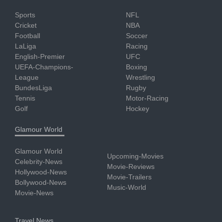
Sports
NFL
Cricket
NBA
Football
Soccer
LaLiga
Racing
English-Premier
UFC
UEFA-Champions-
Boxing
League
Wrestling
BundesLiga
Rugby
Tennis
Motor-Racing
Golf
Hockey
Glamour World
Glamour World
Upcoming-Movies
Celebrity-News
Movie-Reviews
Hollywood-News
Movie-Trailers
Bollywood-News
Music-World
Movie-News
Travel News