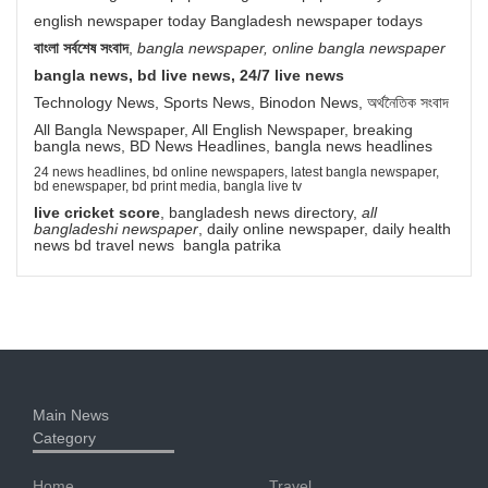
english newspaper today Bangladesh newspaper todays
বাংলা সর্বশেষ সংবাদ
,
bangla newspaper, online bangla newspaper
bangla news, bd live news, 24/7 live news
Technology News, Sports News, Binodon News, অর্থনৈতিক সংবাদ
All Bangla Newspaper, All English Newspaper, breaking
bangla news, BD News Headlines, bangla news headlines
24 news headlines, bd online newspapers, latest bangla newspaper,
bd enewspaper, bd print media, bangla live tv
live cricket score
, bangladesh news directory,
all
bangladeshi newspaper
, daily online newspaper, daily health
news bd travel news bangla patrika
Main News
Category
Home
Travel