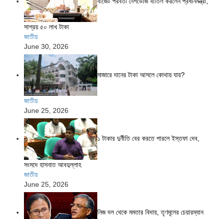
বাজেট পরবর্তী নৈশভোজ বাতিল করলেন প্রধানমন্ত্রী,
সাশ্রয় ৫০ লাখ টাকা
জাতীয়
June 30, 2026
মাজারে দানের টাকা আসলে কোথায় যায়?
জাতীয়
June 25, 2026
১ টাকার দুর্নীতি বের করতে পারলে ইস্তফা দেব,
সংসদে হাসনাত আবদুল্লাহ
জাতীয়
June 25, 2026
নিজ দল থেকে মমতার বিদায়, তৃণমূলের চেয়ারম্যান