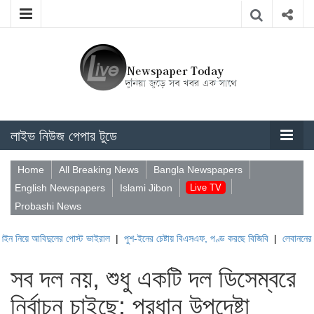
লাইভ নিউজ পেপার টুডে
Home
All Breaking News
Bangla Newspapers
English Newspapers
Islami Jibon
Live TV
Probashi News
বিদুলের পোস্ট ভাইরাল
|
পুশ-ইনের চেষ্টায় বিএসএফ, পণ্ড করছে বিজিবি
|
লেবাননের ঐতিহাসিক ব
সব দল নয়, শুধু একটি দল ডিসেম্বরে
নির্বাচন চাইছে: প্রধান উপদেষ্টা