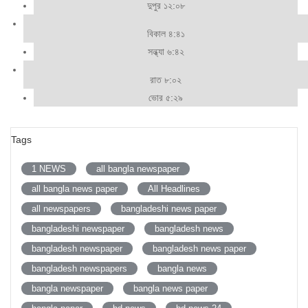
দুপুর ১২:০৮
বিকাল ৪:৪১
সন্ধ্যা ৬:৪২
রাত ৮:০২
ভোর ৫:২৯
Tags
1 NEWS
all bangla newspaper
all bangla news paper
All Headlines
all newspapers
bangladeshi news paper
bangladeshi newspaper
bangladesh news
bangladesh newspaper
bangladesh news paper
bangladesh newspapers
bangla news
bangla newspaper
bangla news paper