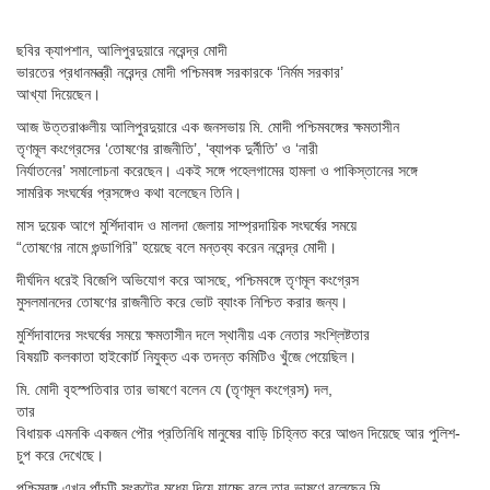
ছবির ক্যাপশান,
আলিপুরদুয়ারে নরেন্দ্র মোদী
ভারতের প্রধানমন্ত্রী নরেন্দ্র মোদী পশ্চিমবঙ্গ সরকারকে ‘নির্মম সরকার’
আখ্যা দিয়েছেন।
আজ উত্তরাঞ্চলীয় আলিপুরদুয়ারে এক জনসভায় মি. মোদী পশ্চিমবঙ্গের ক্ষমতাসীন
তৃণমূল কংগ্রেসের ‘তোষণের রাজনীতি’, ‘ব্যাপক দুর্নীতি’ ও ‘নারী
নির্যাতনের’ সমালোচনা করেছেন। একই সঙ্গে পহেলগামের হামলা ও পাকিস্তানের সঙ্গে
সামরিক সংঘর্ষের প্রসঙ্গেও কথা বলেছেন তিনি।
মাস দুয়েক আগে মুর্শিদাবাদ ও মালদা জেলায় সাম্প্রদায়িক সংঘর্ষের সময়ে
“তোষণের নামে গুন্ডাগিরি” হয়েছে বলে মন্তব্য করেন নরেন্দ্র মোদী।
দীর্ঘদিন ধরেই বিজেপি অভিযোগ করে আসছে, পশ্চিমবঙ্গে তৃণমূল কংগ্রেস
মুসলমানদের তোষণের রাজনীতি করে ভোট ব্যাংক নিশ্চিত করার জন্য।
মুর্শিদাবাদের সংঘর্ষের সময়ে ক্ষমতাসীন দলে স্থানীয় এক নেতার সংশ্লিষ্টতার
বিষয়টি কলকাতা হাইকোর্ট নিযুক্ত এক তদন্ত কমিটিও খুঁজে পেয়েছিল।
মি. মোদী বৃহস্পতিবার তার ভাষণে বলেন যে (তৃণমূল কংগ্রেস) দল,
তার
বিধায়ক এমনকি একজন পৌর প্রতিনিধি মানুষের বাড়ি চিহ্নিত করে আগুন দিয়েছে আর পুলিশ-
চুপ করে দেখেছে।
পশ্চিমবঙ্গ এখন পাঁচটি সংকটের মধ্যে দিয়ে যাচ্ছে বলে তার ভাষণে বলেছেন মি.