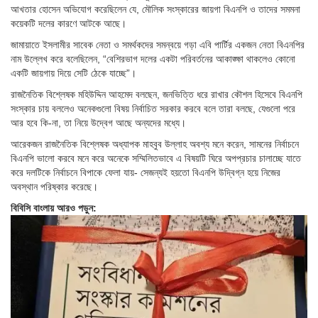
আখতার হোসেন অভিযোগ করেছিলেন যে, মৌলিক সংস্কারের জায়গা বিএনপি ও তাদের সমমনা
কয়েকটি দলের কারণে আটকে আছে।
জামায়াতে ইসলামীর সাবেক নেতা ও সমর্থকদের সমন্বয়ে গড়া এবি পার্টির একজন নেতা বিএনপির
নাম উল্লেখ করে বলেছিলেন, “বেশিরভাগ দলের একটা পরিবর্তনের আকাঙ্ক্ষা থাকলেও কোনো
একটি জায়গায় দিয়ে সেটি ঠেকে যাচ্ছে”।
রাজনৈতিক বিশ্লেষক মহিউদ্দিন আহমেদ বলছেন, জনভিত্তি ধরে রাখার কৌশল হিসেবে বিএনপি
সংস্কার চায় বললেও অনেকগুলো বিষয় নির্বাচিত সরকার করবে বলে তারা বলছে, যেগুলো পরে
আর হবে কি-না, তা নিয়ে উদ্বেগ আছে অন্যদের মধ্যে।
আরেকজন রাজনৈতিক বিশ্লেষক অধ্যাপক মাহবুব উল্লাহ অবশ্য মনে করেন, সামনের নির্বাচনে
বিএনপি ভালো করবে মনে করে অনেকে সম্মিলিতভাবে এ বিষয়টি ঘিরে অপপ্রচার চালাচ্ছে যাতে
করে দলটিকে নির্বাচনে বিপাকে ফেলা যায়- সেজন্যই হয়তো বিএনপি উদ্বিগ্ন হয়ে নিজের
অবস্থান পরিষ্কার করেছে।
বিবিসি বাংলায় আরও পড়ুন: