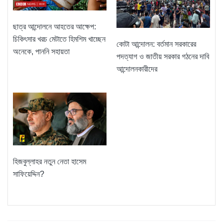
ছাত্র আন্দোলনে আহতের আক্ষেপ:
চিকিৎসার খরচ মেটাতে হিমশিম খাচ্ছেন
কোটা আন্দোলন: বর্তমান সরকারের
অনেকে, পাননি সহায়তা
পদত্যাগ ও জাতীয় সরকার গঠনের দাবি
আন্দোলনকারীদের
হিজবুল্লাহর নতুন নেতা হাসেম
সাফিয়েদ্দিন?