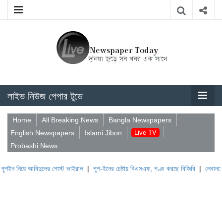
লাইভ নিউজ পেপার টুডে
Home
All Breaking News
Bangla Newspapers
English Newspapers
Islami Jibon
Live TV
Probashi News
আবিদুলের পোস্ট ভাইরাল
|
পুশ-ইনের চেষ্টায় বিএসএফ, পণ্ড করছে বিজিবি
|
লেবাননের ঐতিহাসিক 