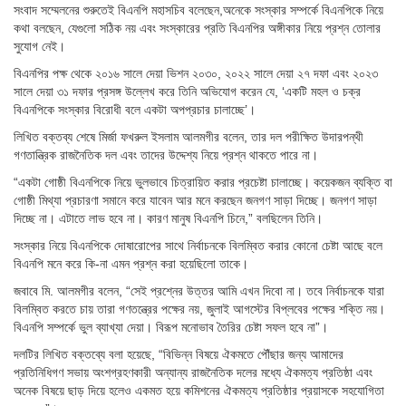
সংবাদ সম্মেলনের শুরুতেই বিএনপি মহাসচিব বলেছেন,অনেকে সংস্কার সম্পর্কে বিএনপিকে নিয়ে
কথা বলছেন, যেগুলো সঠিক নয় এবং সংস্কারের প্রতি বিএনপির অঙ্গীকার নিয়ে প্রশ্ন তোলার
সুযোগ নেই।
বিএনপির পক্ষ থেকে ২০১৬ সালে দেয়া ভিশন ২০৩০, ২০২২ সালে দেয়া ২৭ দফা এবং ২০২৩
সালে দেয়া ৩১ দফার প্রসঙ্গ উল্লেখ করে তিনি অভিযোগ করেন যে, ‘একটি মহল ও চক্র
বিএনপিকে সংস্কার বিরোধী বলে একটা অপপ্রচার চালাচ্ছে’।
লিখিত বক্তব্য শেষে মির্জা ফখরুল ইসলাম আলমগীর বলেন, তার দল পরীক্ষিত উদারপন্থী
গণতান্ত্রিক রাজনৈতিক দল এবং তাদের উদ্দেশ্য নিয়ে প্রশ্ন থাকতে পারে না।
“একটা গোষ্ঠী বিএনপিকে নিয়ে ভুলভাবে চিত্রায়িত করার প্রচেষ্টা চালাচ্ছে। কয়েকজন ব্যক্তি বা
গোষ্ঠী মিথ্যা প্রচারণা সমানে করে যাবেন আর মনে করছেন জনগণ সাড়া দিচ্ছে। জনগণ সাড়া
দিচ্ছে না। এটাতে লাভ হবে না। কারণ মানুষ বিএনপি চিনে,” বলছিলেন তিনি।
সংস্কার নিয়ে বিএনপিকে দোষারোপের সাথে নির্বাচনকে বিলম্বিত করার কোনো চেষ্টা আছে বলে
বিএনপি মনে করে কি-না এমন প্রশ্ন করা হয়েছিলো তাকে।
জবাবে মি. আলমগীর বলেন, “সেই প্রশ্নের উত্তর আমি এখন দিবো না। তবে নির্বাচনকে যারা
বিলম্বিত করতে চায় তারা গণতন্ত্রের পক্ষের নয়, জুলাই আগস্টের বিপ্লবের পক্ষের শক্তি নয়।
বিএনপি সম্পর্কে ভুল ব্যাখ্যা দেয়া। বিরূপ মনোভাব তৈরির চেষ্টা সফল হবে না”।
দলটির লিখিত বক্তব্যে বলা হয়েছে, “বিভিন্ন বিষয়ে ঐকমতে পৌঁছার জন্য আমাদের
প্রতিনিধিগণ সভায় অংশগ্রহণকারী অন্যান্য রাজনৈতিক দলের মধ্যে ঐকমত্য প্রতিষ্ঠা এবং
অনেক বিষয়ে ছাড় দিয়ে হলেও একমত হয়ে কমিশনের ঐকমত্য প্রতিষ্ঠার প্রয়াসকে সহযোগিতা