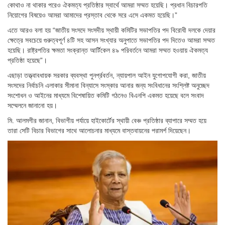
কোথাও না থাকার পরেও ঐকমত্য প্রতিষ্ঠার স্বার্থে আমরা সম্মত হয়েছি। প্রধান বিচারপতি
নিয়োগের বিষয়েও আমরা আমাদের প্রস্তাব থেকে সরে এসে একমত হয়েছি।”
এতে আরও বলা হয় “জাতীয় সংসদে সংসদীয় স্থায়ী কমিটির সভাপতির পদ বিরোধী দলকে দেয়ার
ক্ষেত্রে সবচেয়ে গুরুত্বপূর্ণ ৪টি সহ আসন সংখ্যার অনুপাতে সভাপতির পদ দিতেও আমরা সম্মত
হয়েছি। রাষ্ট্রপতির ক্ষমতা সংক্রান্ত আর্টিকেল ৪৯ পরিবর্তনে আমরা সম্মত হওয়ায় ঐকমত্য
প্রতিষ্ঠা হয়েছে”।
এছাড়া তত্ত্বাবধায়ক সরকার ব্যবস্থা পুনর্প্রবর্তন, ন্যায়পাল আইন যুগোপযোগী করা, জাতীয়
সংসদের নির্বাচনি এলাকার সীমানা বিন্যাসে সংস্কার আনার জন্য সংবিধানের সংশ্লিষ্ট অনুচ্ছেদ
সংশোধন ও আইনের মাধ্যমে বিশেষায়িত কমিটি গঠনেও বিএনপি একমত হয়েছে বলে সংবাদ
সম্মেলনে জানানো হয়।
মি. আলমগীর জানান, বিভাগীয় পর্যায়ে হাইকোর্টের স্থায়ী বেঞ্চ প্রতিষ্ঠার ব্যাপারে সম্মত হয়ে
তারা সেটি বিচার বিভাগের সাথে আলোচনার মাধ্যমে বাস্তবায়নের পরামর্শ দিয়েছেন।