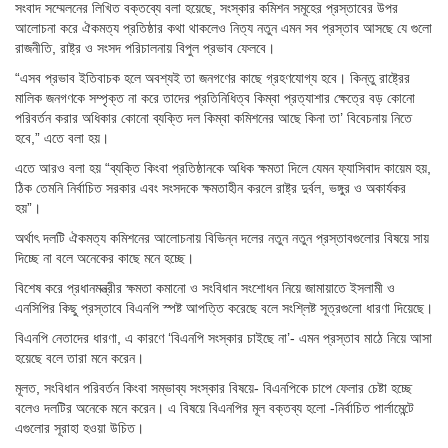
সংবাদ সম্মেলনের লিখিত বক্তব্যে বলা হয়েছে, সংস্কার কমিশন সমূহের প্রস্তাবের উপর
আলোচনা করে ঐকমত্য প্রতিষ্ঠার কথা থাকলেও নিত্য নতুন এমন সব প্রস্তাব আসছে যে গুলো
রাজনীতি, রাষ্ট্র ও সংসদ পরিচালনায় বিপুল প্রভাব ফেলবে।
“এসব প্রভাব ইতিবাচক হলে অবশ্যই তা জনগণের কাছে গ্রহণযোগ্য হবে। কিন্তু রাষ্ট্রের
মালিক জনগণকে সম্পৃক্ত না করে তাদের প্রতিনিধিত্ব কিম্বা প্রত্যাশার ক্ষেত্রে বড় কোনো
পরিবর্তন করার অধিকার কোনো ব্যক্তি দল কিম্বা কমিশনের আছে কিনা তা’ বিবেচনায় নিতে
হবে,” এতে বলা হয়।
এতে আরও বলা হয় “ব্যক্তি কিংবা প্রতিষ্ঠানকে অধিক ক্ষমতা দিলে যেমন ফ্যাসিবাদ কায়েম হয়,
ঠিক তেমনি নির্বাচিত সরকার এবং সংসদকে ক্ষমতাহীন করলে রাষ্ট্র দুর্বল, ভঙ্গুর ও অকার্যকর
হয়”।
অর্থাৎ দলটি ঐকমত্য কমিশনের আলোচনায় বিভিন্ন দলের নতুন নতুন প্রস্তাবগুলোর বিষয়ে সায়
দিচ্ছে না বলে অনেকের কাছে মনে হচ্ছে।
বিশেষ করে প্রধানমন্ত্রীর ক্ষমতা কমানো ও সংবিধান সংশোধন নিয়ে জামায়াতে ইসলামী ও
এনসিপির কিছু প্রস্তাবে বিএনপি স্পষ্ট আপত্তি করেছে বলে সংশ্লিষ্ট সূত্রগুলো ধারণা দিয়েছে।
বিএনপি নেতাদের ধারণা, এ কারণে ‘বিএনপি সংস্কার চাইছে না’- এমন প্রস্তাব মাঠে নিয়ে আসা
হয়েছে বলে তারা মনে করেন।
মূলত, সংবিধান পরিবর্তন কিংবা সম্ভাব্য সংস্কার বিষয়ে- বিএনপিকে চাপে ফেলার চেষ্টা হচ্ছে
বলেও দলটির অনেকে মনে করেন। এ বিষয়ে বিএনপির মূল বক্তব্য হলো -নির্বাচিত পার্লামেন্টে
এগুলোর সূরাহা হওয়া উচিত।