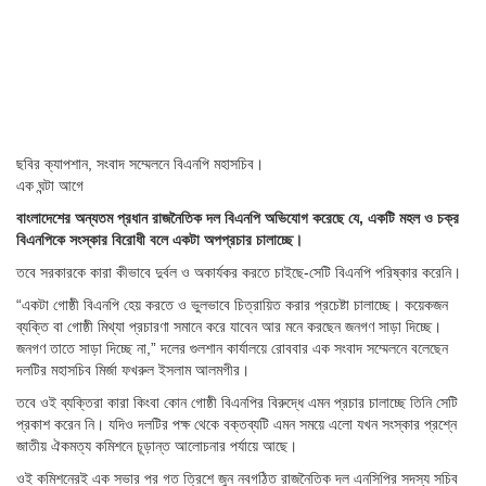
ছবির ক্যাপশান,
সংবাদ সম্মেলনে বিএনপি মহাসচিব।
এক ঘন্টা আগে
বাংলাদেশের অন্যতম প্রধান রাজনৈতিক দল বিএনপি অভিযোগ করেছে যে, একটি মহল ও চক্র
বিএনপিকে সংস্কার বিরোধী বলে একটা অপপ্রচার চালাচ্ছে।
তবে সরকারকে কারা কীভাবে দুর্বল ও অকার্যকর করতে চাইছে-সেটি বিএনপি পরিষ্কার করেনি।
“একটা গোষ্ঠী বিএনপি হেয় করতে ও ভুলভাবে চিত্রায়িত করার প্রচেষ্টা চালাচ্ছে। কয়েকজন
ব্যক্তি বা গোষ্ঠী মিথ্যা প্রচারণা সমানে করে যাবেন আর মনে করছেন জনগণ সাড়া দিচ্ছে।
জনগণ তাতে সাড়া দিচ্ছে না,” দলের গুলশান কার্যালয়ে রোববার এক সংবাদ সম্মেলনে বলেছেন
দলটির মহাসচিব মির্জা ফখরুল ইসলাম আলমগীর।
তবে ওই ব্যক্তিরা কারা কিংবা কোন গোষ্ঠী বিএনপির বিরুদ্ধে এমন প্রচার চালাচ্ছে তিনি সেটি
প্রকাশ করেন নি। যদিও দলটির পক্ষ থেকে বক্তব্যটি এমন সময়ে এলো যখন সংস্কার প্রশ্নে
জাতীয় ঐকমত্য কমিশনে চূড়ান্ত আলোচনার পর্যায়ে আছে।
ওই কমিশনেরই এক সভার পর গত ত্রিশে জুন নবগঠিত রাজনৈতিক দল এনসিপির সদস্য সচিব