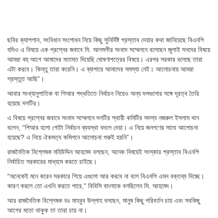
ছবির ক্যাপশান,
সংবিধান সংশোধন নিয়ে কিছু সুনির্দিষ্ট প্রস্তাব দেয়ার কথা জানিয়েছে বিএনপি
যদিও এ বিষয়ে এক প্রশ্নের জবাবে মি. আলমগীর সংবাদ সম্মেলনে বলেছেন জুলাই সনদের বিষয়ে
আমরা বহু আগে আমাদের মতামত দিয়েছি ঘোষণাপত্রের বিষয়ে। এরপর সরকার বলেছে তারা
এটা করবে। কিন্তু তারা করেনি। এ ব্যাপারে আমাদের সমস্যা নেই। আলোচনায় আমরা
প্রস্তুত আছি”।
আবার সংখ্যানুপাতিক বা পিআর পদ্ধতিতে নির্বাচন নিয়েও অন্য দলগুলোর সঙ্গে দূরত্ব তৈরি
হয়েছে দলটির।
এ বিষয়ে প্রশ্নের জবাবে সংবাদ সম্মেলনে দলটির স্থায়ী কমিটির সদস্য নজরুল ইসলাম খান
বলেন, “পিআর হলো গোটা নির্বাচন ব্যবস্থা বদলে দেয়া। এ নিয়ে জনগণের সাথে আলোচনা
হয়েছে? এ নিয়ে ঐকমত্য কমিশনে আলোচনা শুরুই হয়নি”।
রাজনৈতিক বিশ্লেষক মহিউদ্দিন আহমেদ বলছেন, অনেক বিষয়েই সংস্কার প্রস্তাব বিএনপি
নির্বাচিত সরকারের মাধ্যমে করতে চাইছে।
“অনেকেই মনে করেন সরকারে গিয়ে এগুলো আর করবে না বলে বিএনপি এমন বক্তব্য দিচ্ছে।
কারণ করলে তো এখনি করতে পারে,” বিবিসি বাংলাকে বলছিলেন মি. আহমেদ।
আর রাজনৈতিক বিশ্লেষক ডঃ মাহবুব উল্লাহ বলছেন, মানুষ কিছু পরিবর্তন চায় এবং সবকিছু
আগের মতো থাকুক তা তারা চায় না।