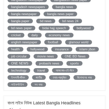
bangladesh newspapers
bangla news
bangla newspaper
bangla news paper
bangla paper
bd news
bd news 24
bd news paper
bidai hajj speech
bollywood
cricket
daily
economy news
english newspaper
football
glamour world
health
hollywood
insurance
islami jibon
job circular
movie news
ONE BD News
ONE NEWS
probashi news
sports
technology
travel
আজকের-এই-দিনে
ইসলামী-জীবন
জাতীয়
তথ্য-প্রযুক্তি
বিনোদনের খবর
লাইফস্টাইল
সব খবর
বাংলা লাইভ নিউজ Latest Bangla Headlines