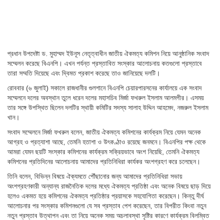
প্রধান উপদেষ্টা ড. মুহাম্মদ ইউনূস নেতৃত্বাধীন জাতীয় ঐকমত্য কমিশন নিয়ে আনুষ্ঠানিক সংবাদ
সম্মেলন করেছে বিএনপি। এখন পর্যন্ত প্রস্তাবিত সংস্কার আলোচনায় কতগুলো প্রস্তাবে
তারা সম্মতি দিয়েছে এবং দ্বিমত প্রকাশ করেছে তাও জানিয়েছে দলটি।
রোববার (৬ জুলাই) সকালে রাজধানীর গুলশানে বিএনপি চেয়ারপারসনের কার্যালয়ে এক সংবাদ
সম্মেলনে দলের অবস্থান তুলে ধরেন দলের মহাসচিব মির্জা ফখরুল ইসলাম আলমগীর। এসময়
তার সঙ্গে উপস্থিত ছিলেন দলটির স্থায়ী কমিটির সদস্য সালাহ উদ্দিন আহমেদ, নজরুল ইসলাম
খান।
সংবাদ সম্মেলনে মির্জা ফখরুল বলেন, জাতীয় ঐকমত্য কমিশনের কার্যক্রম নিয়ে যেমন অনেক
আগ্রহ ও প্রত্যাশা আছে, তেমনি হতাশা ও উৎকণ্ঠাও রয়েছে জনমনে। বিএনপির পক্ষ থেকে
আমরা যেমন ছয়টি সংস্কার কমিশনের কার্যক্রম সক্রিয়ভাবে অংশ নিয়েছি, তেমনি ঐকমত্য
কমিশনের প্রতিদিনের আলোচনায় আমাদের প্রতিনিধিরা কার্যকর অংশগ্রহণ করে চলেছেন।
তিনি বলেন, বিভিন্ন বিষয়ে ঐক্যমতে পৌঁছানোর জন্য আমাদের প্রতিনিধিরা সভায়
অংশগ্রহণকারী অন্যান্য রাজনৈতিক দলের মধ্যে ঐকমত্য প্রতিষ্ঠা এবং অনেক বিষয়ে ছাড় দিয়ে
হলেও একমত হয়ে কমিশনের ঐকমত্য প্রতিষ্ঠার প্রয়াসকে সহযোগিতা করেছেন। কিন্তু দীর্ঘ
আলোচনার পর সংস্কার কমিশনগুলো যে সব প্রস্তাব পেশ করেছেন, তার বিপরীত কিংবা নতুন
নতুন প্রস্তাব উত্থাপন এবং তা নিয়ে অনেক সময় অচলাবস্থা সৃষ্টির কারণে কার্যক্রম বিলম্বিত