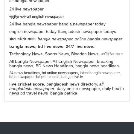
all bangla newspaper
24 live newspaper
প্রযুক্তি সংবাদ all english newspaper
24 live bangla newspaper bangla newspaper today
english newspaper today Bangladesh newspaper todays
বাংলা সর্বশেষ সংবাদ
,
bangla newspaper, online bangla newspaper
bangla news, bd live news, 24/7 live news
Technology News, Sports News, Binodon News, অর্থনৈতিক সংবাদ
All Bangla Newspaper, All English Newspaper, breaking
bangla news, BD News Headlines, bangla news headlines
24 news headlines, bd online newspapers, latest bangla newspaper,
bd enewspaper, bd print media, bangla live tv
live cricket score
, bangladesh news directory,
all
bangladeshi newspaper
, daily online newspaper, daily health
news bd travel news bangla patrika