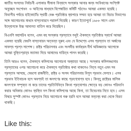
জাতীয় সংসদের নির্বাচনী এলাকার সীমানা বিন্যাসে সংস্কার আনার জন্য সংবিধানের সংশ্লিষ্ট
অনুচ্ছেদ সংশোধন ও আইনের মাধ্যমে বিশেষায়িত কমিটি গঠনেও আমরা একমত হয়েছি।
বিভাগীয় পর্যায়ে হাইকোর্টের স্থায়ী বেঞ্চ প্রতিষ্ঠার ব্যাপারে সম্মত হয়ে আমরা তা বিচার বিভাগের
সঙ্গে আলোচনার মাধমে বাস্তবায়নে পরামর্শ দিয়েছি। কারণ ইতোপূর্বে ১৯৮৮ সালে এমন
উদ্যোগকে উচ্চ আদালত বাতিল করে দিয়েছিল।
বিএনপি মহাসচিব বলেন, এমন বহু সংস্কার প্রস্তাবে শুধুই ঐকমত্য প্রতিষ্ঠার স্বার্থে আমরা
একমত হয়েছি যেগুলি বাস্তবায়ন অত্যন্ত দূরুহ এবং যে উদ্দেশ্যে এসব প্রস্তাব তা অর্জনের
সাফল্য প্রশ্ন সাপেক্ষ। রাষ্ট্র পরিচালনার এবং সংসদীয় কার্যক্রম দীর্ঘ অভিজ্ঞতার আলোকে
আমরা যুক্তিগ্রাহ্য মতামত দিয়ে আমাদের দায়িত্ব পালন করেছি।
তিনি আরও বলেন, ঐকমত্য কমিশনের আলোচনা অব্যাহত আছে। সংস্কার কমিশনগুলোর
প্রস্তাবের ওপর আলোচনা করে ঐকমত্য প্রতিষ্ঠার কথা থাকলেও নিত্য নতুন এমন সব
প্রস্তাব আসছে, যেগুলো রাজনীতি, রাষ্ট্র ও সংসদ পরিচালনায় বিপুল প্রভাব ফেলবে। এসব
প্রভাব ইতিবাচক হলে অবশ্যই তা জনগণের কাছে গ্রহণযোগ্য হবে। কিন্তু রাষ্ট্রের মালিক
জনগণকে সম্পৃক্ত না করে তাদের প্রতিনিধিত্ব কিংবা প্রত্যাশার ক্ষেত্রে বড় কোনও পরিবর্তন
করার অধিকার কোনও ব্যক্তি দল কিংবা কমিশনের আছে কিনা, তা বিবেচনায় নিতে হবে। এসব
বিষয়ে সুস্পষ্ট কোনও প্রস্তাব নিয়ে আলোচনা শুরু হয়নি বলে আমরা মন্তব্য করা থেকে বিরত
থাকছি।
Like this: