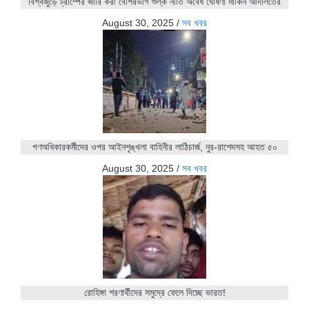
বিশ্বজুড়ে ট্রাম্পের জারি করা বেশিরভাগ শুল্ক নীতি অবৈধ ঘোষণা মার্কিন আদালতের
August 30, 2025
/
সব খবর
গণঅধিকারকর্মীদের ওপর আইনশৃঙ্খলা বাহিনীর লাঠিচার্জ, নুর-রাশেদসহ আহত ৫০
August 30, 2025
/
সব খবর
রোহিঙ্গা শরণার্থীদের সমুদ্রে ফেলে দিচ্ছে ভারত!