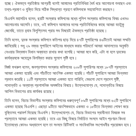
হচ্ছে। ঐকমত্য প্রতিষ্ঠার আগ্রহী বলেই আমাদের প্রতিনিধিরা ধৈর্য ধরে আলোচনা শুনছেন এবং
তথ্য-প্রমাণ ও যুক্তি দিয়ে সঠিক সিদ্ধান্ত গ্রহণে কমিশনকে সহযোগিতা করছেন।
বিএনপি মহাসচিব বলেন, ছয়টি সংস্কার কমিশনের মধ্যে পুলিশ সংস্কার কমিশনের বিষয় এখনও
আলোচনায় আসেনি। তবে, ওই কমিশনে আমাদের দলের প্রতিনিধিদের কাছে আমরা যতটুকু
জেনেছি, তাতে র‌্যাব বিলুপ্তিসহ প্রায় সব বিষয়েই ঐকমত্য প্রতিষ্ঠা হয়েছে।
তিনি বলেন, দুদক সংস্কার কমিশনে কতিপয় ছাড় দিয়ে ৪৭টি সুপারিশের ৪৬টিতেই আমরা সম্মতি
জানিয়েছি। শুধু ২৯ নম্বর সুপারিশে আইনের মাধ্যমে করার পরিবর্তে আমরা আদালতের অনুমতি
নেওয়ার বিদ্যমান বিধান অব্যাহত রাখার কথা বলেছি। আমরা মনে করি, এটা না হলে দুদকের
কার্যক্রমকে অহেতুক বিলম্বিত করার সুযোগ সৃষ্টি হবে।
মির্জা ফখরুল বলেন, জনপ্রশাসন সংস্কার কমিশনের ২০৮টি সুপারিশর মধ্যে ১৮৭টি প্রস্তাবে
আমরা একমত হয়েছি এবং পাঁচটিতে আংশিক একমত হয়েছি। পাঁচটি সুপারিশে আমরা ভিন্নমত
প্রদান করেছি। ১১টি প্রস্তাবে আমরা একমত হতে পারিনি; যেগুলো দেশে প্রদেশ সৃষ্টি,
পদোন্নতি ও অন্যান্য প্রশাসনিক অসঙ্গতির বিষয়ে। উল্লেখযোগ্য যে, পদোন্নতির বিষয়ে
আপিল বিভাগের রায় কার্যকর রয়েছে।
তিনি বলেন, বিচার বিভাগীয় সংস্কার কমিশনের গুরুত্বপূর্ণ ৮৯টি সুপারিশের মধ্যে ৬২টি সুপারিশে
একমত হয়েছে বিএনপি। এছাড়া ৯টিতে আংশিকভাবে একমত ও ১৮টিতে ভিন্নমত পোষণ করে
যুক্তিসহ পরামর্শ দিয়েছে বিএনপি। উল্লেখযোগ্য যে, বিচার বিভাগের স্বাধীনতা বিষয়ক সব
প্রস্তাবে আমরা একমত হয়েছি। তবে এর কিছু বিষয়ে নির্বাচিত সংসদে আইন প্রণয়ন কিংবা
ইতোমধ্যে কোনও অধ্যাদেশ হলে তা সংসদে রিটিফাই ও সাংবিধানিক সংশোধনীর প্রয়োজন হবে।