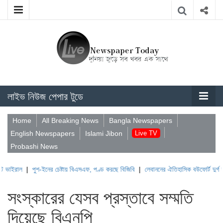
লাইভ নিউজ পেপার টুডে
Home
All Breaking News
Bangla Newspapers
English Newspapers
Islami Jibon
Live TV
Probashi News
|
পুশ-ইনের চেষ্টায় বিএসএফ, পণ্ড করছে বিজিবি
|
লেবাননের ঐতিহাসিক বউফোর্ট দুর্গ দখল করল 
সংস্কারের যেসব প্রস্তাবে সম্মতি
দিয়েছে বিএনপি