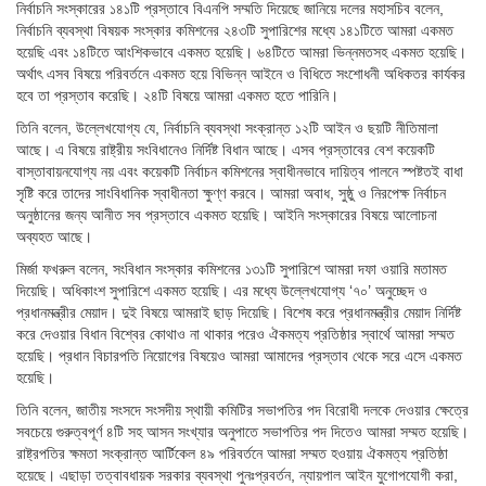
নির্বাচনি সংস্কারের ১৪১টি প্রস্তাবে বিএনপি সম্মতি দিয়েছে জানিয়ে দলের মহাসচিব বলেন,
নির্বাচনি ব্যবস্থা বিষয়ক সংস্কার কমিশনের ২৪৩টি সুপারিশের মধ্যে ১৪১টিতে আমরা একমত
হয়েছি এবং ১৪টিতে আংশিকভাবে একমত হয়েছি। ৬৪টিতে আমরা ভিন্নমতসহ একমত হয়েছি।
অর্থাৎ এসব বিষয়ে পরিবর্তনে একমত হয়ে বিভিন্ন আইনে ও বিধিতে সংশোধনী অধিকতর কার্যকর
হবে তা প্রস্তাব করেছি। ২৪টি বিষয়ে আমরা একমত হতে পারিনি।
তিনি বলেন, উল্লেখযোগ্য যে, নির্বাচনি ব্যবস্থা সংক্রান্ত ১২টি আইন ও ছয়টি নীতিমালা
আছে। এ বিষয়ে রাষ্ট্রীয় সংবিধানেও নির্দিষ্ট বিধান আছে। এসব প্রস্তাবের বেশ কয়েকটি
বাস্তাবায়নযোগ্য নয় এবং কয়েকটি নির্বাচন কমিশনের স্বাধীনভাবে দায়িত্ব পালনে স্পষ্টতই বাধা
সৃষ্টি করে তাদের সাংবিধানিক স্বাধীনতা ক্ষুণ্ণ করবে। আমরা অবাধ, সুষ্ঠু ও নিরপেক্ষ নির্বাচন
অনুষ্ঠানের জন্য আনীত সব প্রস্তাবে একমত হয়েছি। আইনি সংস্কারের বিষয়ে আলোচনা
অব্যহত আছে।
মির্জা ফখরুল বলেন, সংবিধান সংস্কার কমিশনের ১৩১টি সুপারিশে আমরা দফা ওয়ারি মতামত
দিয়েছি। অধিকাংশ সুপারিশে একমত হয়েছি। এর মধ্যে উল্লেখযোগ্য ‘৭০’ অনুচ্ছেদ ও
প্রধানমন্ত্রীর মেয়াদ। দুই বিষয়ে আমরাই ছাড় দিয়েছি। বিশেষ করে প্রধানমন্ত্রীর মেয়াদ নির্দিষ্ট
করে দেওয়ার বিধান বিশ্বের কোথাও না থাকার পরেও ঐকমত্য প্রতিষ্ঠার স্বার্থে আমরা সম্মত
হয়েছি। প্রধান বিচারপতি নিয়োগের বিষয়েও আমরা আমাদের প্রস্তাব থেকে সরে এসে একমত
হয়েছি।
তিনি বলেন, জাতীয় সংসদে সংসদীয় স্থায়ী কমিটির সভাপতির পদ বিরোধী দলকে দেওয়ার ক্ষেত্রে
সবচেয়ে গুরুত্বপূর্ণ ৪টি সহ আসন সংখ্যার অনুপাতে সভাপতির পদ দিতেও আমরা সম্মত হয়েছি।
রাষ্ট্রপতির ক্ষমতা সংক্রান্ত আর্টিকেল ৪৯ পরিবর্তনে আমরা সম্মত হওয়ায় ঐকমত্য প্রতিষ্ঠা
হয়েছে। এছাড়া তত্বাবধায়ক সরকার ব্যবস্থা পুনঃপ্রবর্তন, ন্যায়পাল আইন যুগোপযোগী করা,