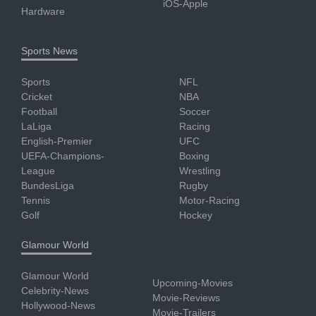
iOS-Apple
Hardware
Sports News
Sports
NFL
Cricket
NBA
Football
Soccer
LaLiga
Racing
English-Premier
UFC
UEFA-Champions-
Boxing
League
Wrestling
BundesLiga
Rugby
Tennis
Motor-Racing
Golf
Hockey
Glamour World
Glamour World
Upcoming-Movies
Celebrity-News
Movie-Reviews
Hollywood-News
Movie-Trailers