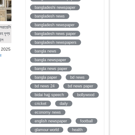
bangladeshi newspaper
bangladesh news
bangladesh newspaper
সরায়েলি
হ দৃশ্য
bangladesh news paper
ছিল
bangladesh newspapers
, 2025
bangla news
র
bangla newspaper
bangla news paper
bangla paper
bd news
bd news 24
bd news paper
bidai hajj speech
bollywood
cricket
daily
economy news
english newspaper
football
glamour world
health