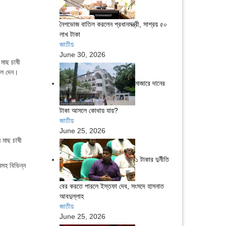
নৈশভোজ বাতিল করলেন প্রধানমন্ত্রী, সাশ্রয় ৫০
লাখ টাকা
জাতীয়
June 30, 2026
 মাছ চাষী
ুলে দেন।
মাজারে দানের
টাকা আসলে কোথায় যায়?
জাতীয়
June 25, 2026
 মাছ চাষী
১ টাকার দুর্নীতি
নসহ বিভিন্ন
বের করতে পারলে ইস্তফা দেব, সংসদে হাসনাত
আবদুল্লাহ
জাতীয়
June 25, 2026