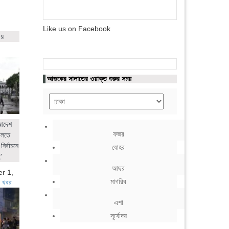
Like us on Facebook
ায়
আজকের সালাতের ওয়াক্ত শুরুর সময়
 আদেশ
ফজর
ালতে
নির্বাচনে
যোহর
'
আছর
r 1,
মাগরিব
 খবর
এশা
সূর্যোদয়