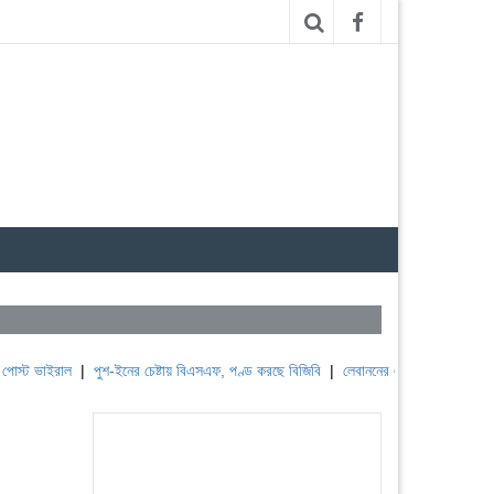
াল
|
পুশ-ইনের চেষ্টায় বিএসএফ, পণ্ড করছে বিজিবি
|
লেবাননের ঐতিহাসিক বউফোর্ট দুর্গ দখল 