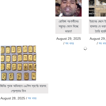
রোহিঙ্গা শরণার্থীদের
ইরানের জেলে ই
সমুদ্রে ফেলে দিচ্ছে
হামলায় যে ভয়াব
ভারত!
তৈরি হয়ে
August 29, 2025
August 29
/
সব খবর
/
সব খব
জিবির পৃথক অভিযানে ৩৬পিস স্বর্ণের বারসহ
গ্রেপ্তার তিন
August 28, 2025
/
সব খবর