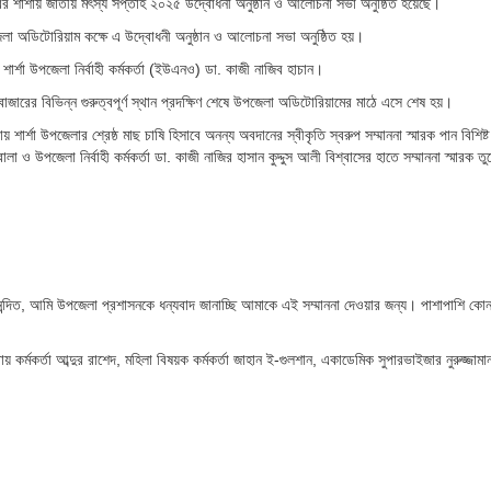
 শার্শায় জাতীয় মৎস্য সপ্তাহ ২০২৫ উদ্বোধনী অনুষ্ঠান ও আলোচনা সভা অনুষ্ঠিত হয়েছে।
 অডিটোরিয়াম কক্ষে এ উদ্বোধনী অনুষ্ঠান ও আলোচনা সভা অনুষ্ঠিত হয়।
শার্শা উপজেলা নির্বাহী কর্মকর্তা (ইউএনও) ডা. কাজী নাজিব হাচান।
াজারের বিভিন্ন গুরুত্বপূর্ণ স্থান প্রদক্ষিণ শেষে উপজেলা অডিটোরিয়ামের মাঠে এসে শেষ হয়।
শার্শা উপজেলার শ্রেষ্ঠ মাছ চাষি হিসাবে অনন্য অবদানের স্বীকৃতি স্বরুপ সম্মাননা স্মারক পান বিশিষ্ট
া ও উপজেলা নির্বাহী কর্মকর্তা ডা. কাজী নাজির হাসান কুদ্দুস আলী বিশ্বাসের হাতে সম্মাননা স্মারক ত
আনন্দিত, আমি উপজেলা প্রশাসনকে ধন্যবাদ জানাচ্ছি আমাকে এই সম্মাননা দেওয়ার জন্য। পাশাপাশি কোন
় কর্মকর্তা আব্দুর রাশেদ, মহিলা বিষয়ক কর্মকর্তা জাহান ই-গুলশান, একাডেমিক সুপারভাইজার নুরুজ্জামা