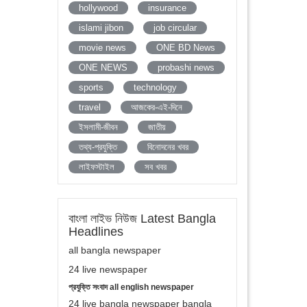
hollywood
insurance
islami jibon
job circular
movie news
ONE BD News
ONE NEWS
probashi news
sports
technology
travel
আজকের-এই-দিনে
ইসলামী-জীবন
জাতীয়
তথ্য-প্রযুক্তি
বিনোদনের খবর
লাইফস্টাইল
সব খবর
বাংলা লাইভ নিউজ Latest Bangla
Headlines
all bangla newspaper
24 live newspaper
প্রযুক্তি সংবাদ all english newspaper
24 live bangla newspaper bangla