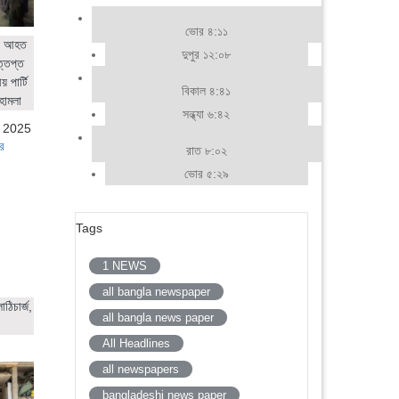
ভোর ৪:১১
ের আহত
দুপুর ১২:০৮
ত্তপ্ত
 পার্টি
বিকাল ৪:৪১
হামলা
সন্ধ্যা ৬:৪২
, 2025
র
রাত ৮:০২
ভোর ৫:২৯
Tags
1 NEWS
all bangla newspaper
ঠিচার্জ,
all bangla news paper
All Headlines
all newspapers
bangladeshi news paper