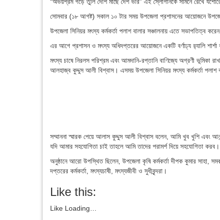
“অভয়শ্রম গড়ে তুলি দেশি মাছে দেশ ভরি” এই স্লোগানকে সামনে রেখে যশোরের
সোমবার (১৮ আগষ্ট) সকাল ১০ টার সময় উপজেলা প্রশাসনের আয়োজনে উপজেলা
উপজেলা সিনিয়র মৎস্য কর্মকর্তা পলাশ বালার সঞ্চালনায় এতে সভাপতিত্ব করেন 
এর আগে প্রশাসন ও মৎস্য অধিদপ্তরের আয়োজনে একটি বর্ণাঢ্য র‍্যালি শার্শা ব
মৎস্য চাষে নিরলস পরিশ্রম এবং আমদানি-রপ্তানি বাণিজ্যে অগ্রণী ভূমিকা রাখায় 
আলহাজ্ব কুদ্দুস আলী বিশ্বাস। এসময় উপজেলা সিনিয়র মৎস্য কর্মকর্তা পলাশ বাল
সম্মাননা স্মারক পেয়ে আলাস কুদ্দুস আলী বিশ্বাস বলেন, আমি খুব খুশি এবং 
যদি আমার সহযোগিতা চাই তাহলে আমি তাদের পরামর্শ দিয়ে সহযোগিতা করব।
অনুষ্ঠানে আরো উপস্থিত ছিলেন, উপজেলা কৃষি কর্মকর্তা দীপক কুমার সাহা, সমবায
দপ্তরের কর্মকর্তা, মৎস্যচাষী, মৎস্যজীবী ও সুধীবৃন্দরা।
Like this:
Like
Loading…