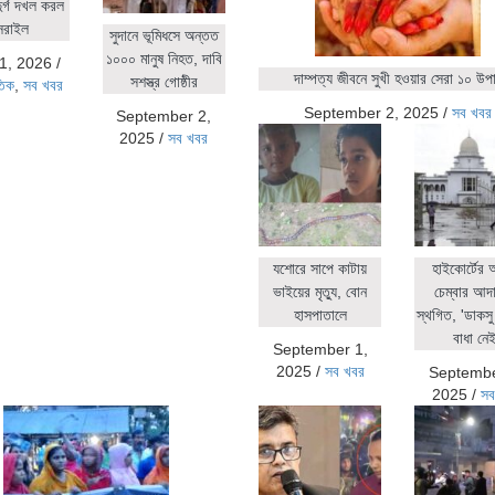
ুর্গ দখল করল
সরাইল
সুদানে ভূমিধসে অন্তত
১০০০ মানুষ নিহত, দাবি
1, 2026
/
দাম্পত্য জীবনে সুখী হওয়ার সেরা ১০ উপ
সশস্ত্র গোষ্ঠীর
তিক
,
সব খবর
September 2, 2025
/
সব খবর
September 2,
2025
/
সব খবর
যশোরে সাপে কাটায়
হাইকোর্টের
ভাইয়ের মৃত্যু, বোন
চেম্বার আদ
হাসপাতালে
স্থগিত, 'ডাকসু 
বাধা নেই
September 1,
2025
/
সব খবর
Septembe
2025
/
সব