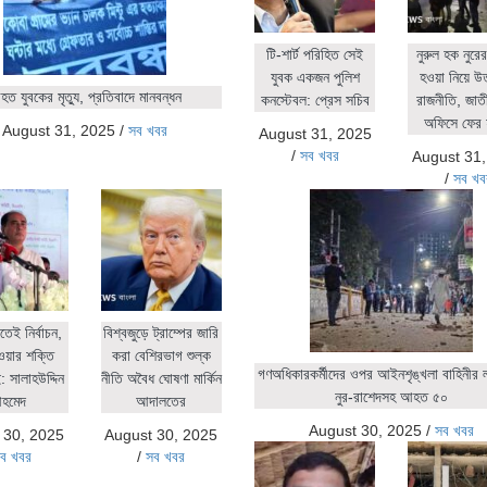
টি-শার্ট পরিহিত সেই
নুরুল হক নুর
যুবক একজন পুলিশ
হওয়া নিয়ে উ
ত যুবকের মৃত্যু, প্রতিবাদে মানবন্ধন
কনস্টেবল: প্রেস সচিব
রাজনীতি, জাতীয়
অফিসে ফের 
August 31, 2025
/
সব খবর
August 31, 2025
/
সব খবর
August 31
/
সব খব
িতেই নির্বাচন,
বিশ্বজুড়ে ট্রাম্পের জারি
ওয়ার শক্তি
করা বেশিরভাগ শুল্ক
গণঅধিকারকর্মীদের ওপর আইনশৃঙ্খলা বাহিনীর লা
 সালাহউদ্দিন
নীতি অবৈধ ঘোষণা মার্কিন
নুর-রাশেদসহ আহত ৫০
হমেদ
আদালতের
August 30, 2025
/
সব খবর
 30, 2025
August 30, 2025
ব খবর
/
সব খবর