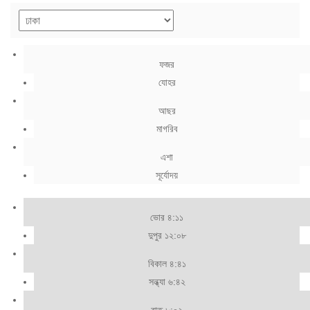
ফজর
যোহর
আছর
মাগরিব
এশা
সূর্যোদয়
ভোর ৪:১১
দুপুর ১২:০৮
বিকাল ৪:৪১
সন্ধ্যা ৬:৪২