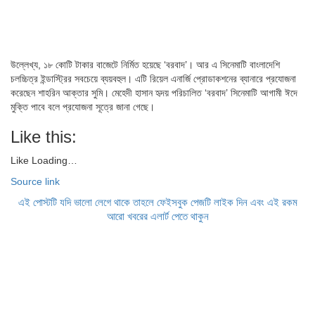
উল্লেখ্য, ১৮ কোটি টাকার বাজেটে নির্মিত হয়েছে ‘বরবাদ’। আর এ সিনেমাটি বাংলাদেশি
চলচ্চিত্র ইন্ডাস্ট্রির সবচেয়ে ব্যয়বহুল। এটি রিয়েল এনার্জি প্রোডাকশনের ব্যানারে প্রযোজনা
করেছেন শাহরিন আক্তার সুমি। মেহেদী হাসান হৃদয় পরিচালিত ‘বরবাদ’ সিনেমাটি আগামী ঈদে
মুক্তি পাবে বলে প্রযোজনা সূত্রে জানা গেছে।
Like this:
Like
Loading…
Source link
এই পোস্টটি যদি ভালো লেগে থাকে তাহলে ফেইসবুক পেজটি লাইক দিন এবং এই রকম
আরো খবরের এলার্ট পেতে থাকুন