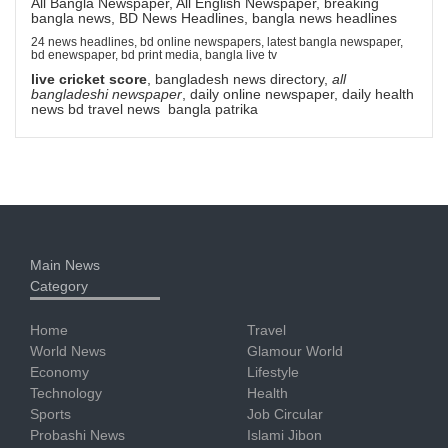
All Bangla Newspaper, All English Newspaper, breaking
bangla news, BD News Headlines, bangla news headlines
24 news headlines, bd online newspapers, latest bangla newspaper,
bd enewspaper, bd print media, bangla live tv
live cricket score
, bangladesh news directory,
all
bangladeshi newspaper
, daily online newspaper, daily health
news bd travel news bangla patrika
Main News
Category
Home
Travel
World News
Glamour World
Economy
Lifestyle
Technology
Health
Sports
Job Circular
Probashi News
Islami Jibon