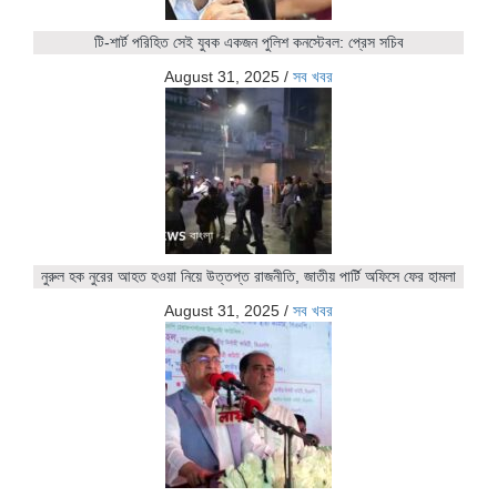
টি-শার্ট পরিহিত সেই যুবক একজন পুলিশ কনস্টেবল: প্রেস সচিব
August 31, 2025
/
সব খবর
নুরুল হক নুরের আহত হওয়া নিয়ে উত্তপ্ত রাজনীতি, জাতীয় পার্টি অফিসে ফের হামলা
August 31, 2025
/
সব খবর