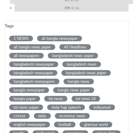
রাত ৮:০২
ভোর ৫:২৯
Tags
1 NEWS
all bangla newspaper
all bangla news paper
All Headlines
all newspapers
bangladeshi news paper
bangladeshi newspaper
bangladesh news
bangladesh newspaper
bangladesh news paper
bangladesh newspapers
bangla news
bangla newspaper
bangla news paper
bangla paper
bd news
bd news 24
bd news paper
bidai hajj speech
bollywood
cricket
daily
economy news
english newspaper
football
glamour world