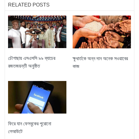
RELATED POSTS
চৌগাছায় এসএসসি ৯৯ ব্যাচের
ক্ষুধার্তকে অন্ন দান অনেক সওয়াবের
রজতজয়ন্তী অনুষ্ঠিত
কাজ
ফিরে যান ফেসবুকের পুরোনো
লেআউটে