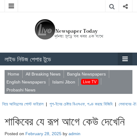
লাইভ নিউজ পেপার টুডে
Home
All Breaking News
Bangla Newspapers
English Newspapers
Islami Jibon
Live TV
Probashi News
ুলের পোস্ট ভাইরাল
|
পুশ-ইনের চেষ্টায় বিএসএফ, পণ্ড করছে বিজিবি
|
লেবাননের ঐতিহাসিক বউফো
শাকিবের যে রূপ আগে কেউ দেখেনি
Posted on
February 28, 2025
by
admin