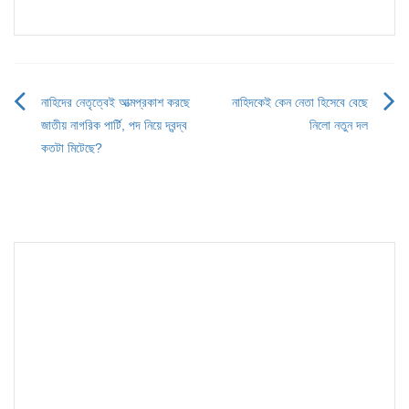
নাহিদের নেতৃত্বেই আত্মপ্রকাশ করছে
নাহিদকেই কেন নেতা হিসেবে বেছে
Post
জাতীয় নাগরিক পার্টি, পদ নিয়ে দ্বন্দ্ব
নিলো নতুন দল
navigation
কতটা মিটেছে?