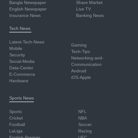
Bangla Newspaper
Share Market
English Newspaper
Live TV
Insurance News
Banking News
Tech News
Latest-Tech-News
Gaming
Mobile
Tech-Tips
Security
Networking-and-
Social-Media
Communication
Data-Center
Android
E-Commerce
iOS-Apple
Hardware
Sports News
Sports
NFL
Cricket
NBA
Football
Soccer
LaLiga
Racing
English-Premier
UFC