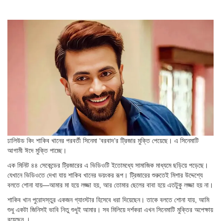
ঢালিউড কিং শাকিব খানের পরবর্তী সিনেমা ‘বরবাদ’র ট্রিজার মুক্তি পেয়েছে। এ সিনেমাটি
আগামী ঈদে মুক্তি পাচ্ছে।
এক মিনিট ৪৪ সেকেন্ডের ট্রিজারের এ ভিডিওটি ইতোমধ্যে সামাজিক মাধ্যমে ছড়িয়ে পড়েছে।
যেখানে ভিডিওতে দেখা যায় শাকিব খানের ভয়ংকর রূপ। ট্রিজারের শুরুতেই মিশার উদ্দেশ্যে
বলতে শোনা যায়—আমার মা হয়ে লজ্জা হয়, আর তোমার ছেলের বাবা হয়ে এতটুকু লজ্জা হয় না।
শাকিব খান পুরোদস্তুর একজন গ্যাংস্টার হিসেবে ধরা দিয়েছেন। তাকে বলতে শোনা যায়, আমি
শুধু একটা জিনিসই ভাবি নিতু শুধুই আমার। সব মিলিয়ে দর্শকরা এখন সিনেমাটি মুক্তির অপেক্ষায়
রয়েছেন ।