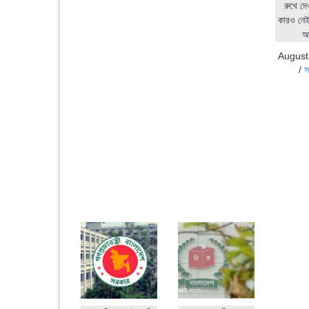
রুখে দে
কারও নেই:
আ
August
/
স