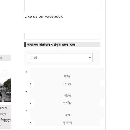
Like us on Facebook
আজকের সালাতের ওয়াক্ত শুরুর সময়
ায়
ফজর
যোহর
আছর
মাগরিব
 আদেশ
ালতে
এশা
নির্বাচনে
সূর্যোদয়
'