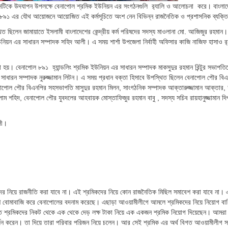
িনটিকে উদযাপন উপলক্ষে বেনাপোল শ্রমিক ইউনিয়ন এর সংগঠনগুলি র‌্যালি ও আলোচনা করে। বাংলাদ
 ও ৮৯১ এর যৌথ আয়োজনে আয়োজিত এই কর্মসূচিতে অংশ নেন বিভিন্ন রাজনৈতিক ও প্রশাসনিক ব্যক্তি
ত ছিলেন জামায়াতে ইসলামী বাংলাদেশের কেন্দ্রীয় কর্ম পরিষদের সদস্য মাওলানা মো. আজিজুর রহমান
ইউনিয়ন এর সাধারন সম্পাদক সহিদ আলী। এ সময় শার্শা উপজেলা নির্বাহী অফিসার কাজি নাজিফ হাসাও র‌
হয়। বেনাপোল ৮৯১ হ্যান্ডলিং শ্রমিক ইউনিয়ন এর সাধারন সম্পাদক মাকসুদুর রহমান রিন্টুর সভাপতিত
 সাধারন সম্পাদক নুরুজ্জামান লিটন। এ সময় প্রধান বক্তা হিসাবে উপস্থিত ছিলেন বেনাপোল পৌর বি
পোল পৌর বিএনপির সহসভাপতি মাসুদুর রহমান মিলন, সাংগঠনিক সম্পাদক আক্তারুজ্জামান আক্তার, শা
ম শহিদ, বেনাপোল পৌর যুবদলের আহবায়ক মোস্তাফিজুর রহমান বাবু , সদস্য সচিব রায়হানুজ্জামান দিপু 
লী।
মিকদের নিয়ে রাজনীতি করা যাবে না। এই শ্রমিকদের নিয়ে কোন রাজনৈতিক মিছিল সমাবেশ করা যাবে না
েশ বোমাবাজি করে বেনাপোলের বদনাম করেছে। এছাড়া আওয়ামীলীগে আমলে শ্রমিকদের নিয়ে নিয়োগ বান
ফত শ্রমিকদের নিকট থেকে এক থেকে দেড় লক্ষ টাকা নিয়ে এক একজন শ্রমিক নিয়োগ দিয়েছেন। আমরা
র্জন করেন। তা দিয়ে তারা পরিবার পরিজন নিয়ে চলেন। আর সেই শ্রমিক এর অর্থ বিগত আওয়ামীলীগ স