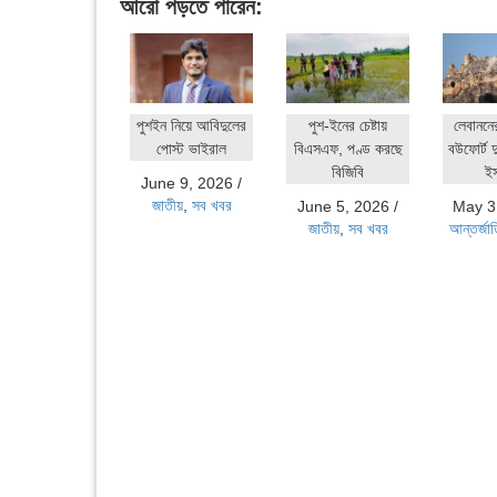
আরো পড়তে পারেন:
পুশইন নিয়ে আবিদুলের
পুশ-ইনের চেষ্টায়
লেবাননে
পোস্ট ভাইরাল
বিএসএফ, পণ্ড করছে
বউফোর্ট দ
বিজিবি
ই
June 9, 2026
/
জাতীয়
,
সব খবর
June 5, 2026
/
May 3
জাতীয়
,
সব খবর
আন্তর্জা