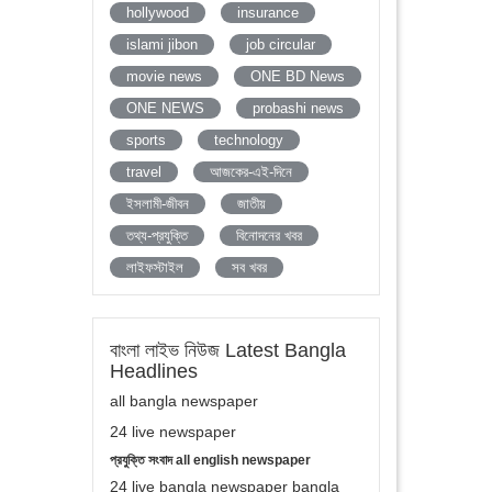
hollywood
insurance
islami jibon
job circular
movie news
ONE BD News
ONE NEWS
probashi news
sports
technology
travel
আজকের-এই-দিনে
ইসলামী-জীবন
জাতীয়
তথ্য-প্রযুক্তি
বিনোদনের খবর
লাইফস্টাইল
সব খবর
বাংলা লাইভ নিউজ Latest Bangla
Headlines
all bangla newspaper
24 live newspaper
প্রযুক্তি সংবাদ all english newspaper
24 live bangla newspaper bangla