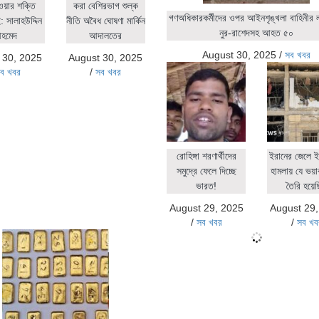
ওয়ার শক্তি
করা বেশিরভাগ শুল্ক
গণঅধিকারকর্মীদের ওপর আইনশৃঙ্খলা বাহিনীর লা
 সালাহউদ্দিন
নীতি অবৈধ ঘোষণা মার্কিন
নুর-রাশেদসহ আহত ৫০
হমেদ
আদালতের
August 30, 2025
/
সব খবর
 30, 2025
August 30, 2025
ব খবর
/
সব খবর
রোহিঙ্গা শরণার্থীদের
ইরানের জেলে ই
সমুদ্রে ফেলে দিচ্ছে
হামলায় যে ভয়াব
ভারত!
তৈরি হয়ে
August 29, 2025
August 29
/
সব খবর
/
সব খব