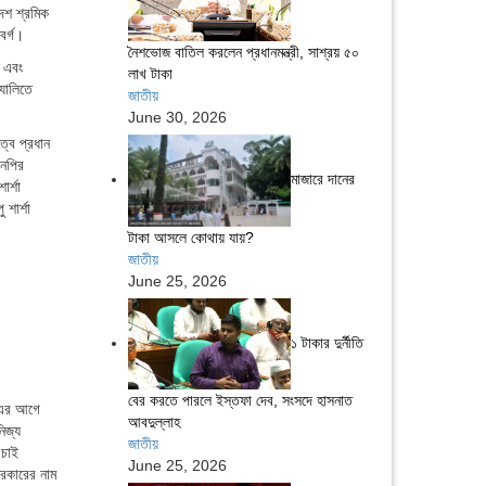
েশ শ্রমিক
বর্গ।
নৈশভোজ বাতিল করলেন প্রধানমন্ত্রী, সাশ্রয় ৫০
। এবং
লাখ টাকা
্যালিতে
জাতীয়
June 30, 2026
্বে প্রধান
এনপির
মাজারে দানের
র্শা
শার্শা
টাকা আসলে কোথায় যায়?
জাতীয়
June 25, 2026
১ টাকার দুর্নীতি
বের করতে পারলে ইস্তফা দেব, সংসদে হাসনাত
। এর আগে
আবদুল্লাহ
িজ্য
জাতীয়
 চাই
June 25, 2026
রকারের নাম