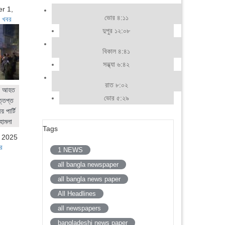
r 1,
ভোর ৪:১১
 খবর
দুপুর ১২:০৮
বিকাল ৪:৪১
সন্ধ্যা ৬:৪২
রাত ৮:০২
ের আহত
ভোর ৫:২৯
ত্তপ্ত
 পার্টি
হামলা
Tags
, 2025
র
1 NEWS
all bangla newspaper
all bangla news paper
All Headlines
all newspapers
bangladeshi news paper