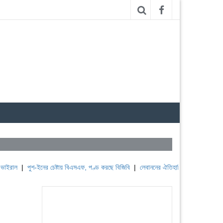
পুশ-ইনের চেষ্টায় বিএসএফ, পণ্ড করছে বিজিবি
|
লেবাননের ঐতিহাসিক বউফোর্ট দুর্গ দখল করল ইস