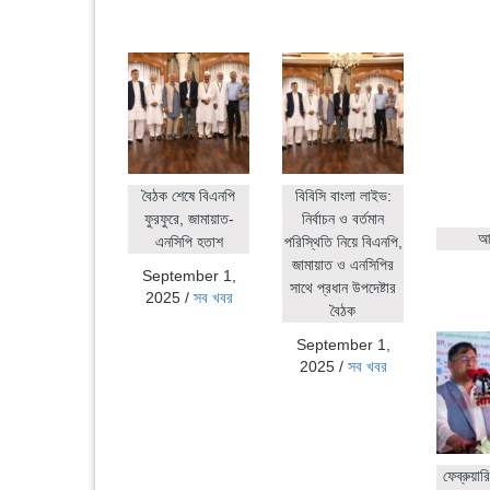
বৈঠক শেষে বিএনপি
বিবিসি বাংলা লাইভ:
ফুরফুরে, জামায়াত-
নির্বাচন ও বর্তমান
আহ
এনসিপি হতাশ
পরিস্থিতি নিয়ে বিএনপি,
জামায়াত ও এনসিপির
September 1,
সাথে প্রধান উপদেষ্টার
2025
/
সব খবর
বৈঠক
September 1,
2025
/
সব খবর
ফেব্রুয়ার