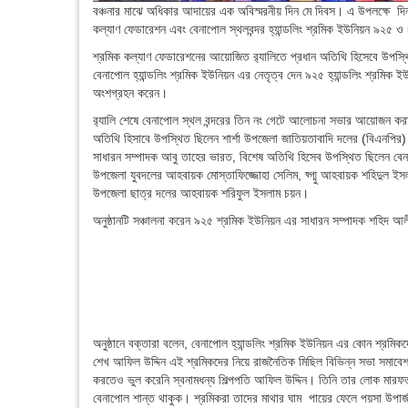
বঞ্চনার মাঝে অধিকার আদায়ের এক অবিস্মরনীয় দিন মে দিবস। এ উপলক্ষে দ
কল্যাণ ফেডারেশন এবং বেনাপোল স্থলবন্দর হ্যান্ডলিং শ্রমিক ইউনিয়ন ৯২৫
শ্রমিক কল্যাণ ফেডারেশনের আয়োজিত র‌্যালিতে প্রধান অতিথি হিসেবে উপস্থি
বেনাপোল হ্যান্ডলিং শ্রমিক ইউনিয়ন এর নেতৃত্ব দেন ৯২৫ হ্যান্ডলিং শ্রমিক 
অংশগ্রহন করেন।
র‌্যালি শেষে বেনাপোল স্থল বন্দরের তিন নং গেটে আলোচনা সভার আয়োজন করা 
অতিথি হিসাবে উপস্থিত ছিলেন শার্শা উপজেলা জাতিয়তাবাদি দলের (বিএনপির)
সাধারন সম্পাদক আবু তাহের ভারত, বিশেষ অতিথি হিসেব উপস্থিত ছিলেন বেনা
উপজেলা যুবদলের আহবায়ক মোস্তাফিজ্জোহা সেলিম, য্গ্মু আহবায়ক শহিদুল ইসলা
উপজেলা ছাত্র দলের আহবায়ক শরিফুল ইসলাম চয়ন।
অনুষ্ঠানটি সঞ্চালনা করেন ৯২৫ শ্রমিক ইউনিয়ন এর সাধারন সম্পাদক শহিদ আ
অনুষ্ঠানে বক্তারা বলেন, বেনাপোল হ্যান্ডলিং শ্রমিক ইউনিয়ন এর কোন শ্র
শেখ আফিল উদ্দিন এই শ্রমিকদের নিয়ে রাজনৈতিক মিছিল বিভিন্ন সভা সমাব
করতেও ভুল করেনি স্বনামধন্য শিল্পপতি আফিল উদ্দিন। তিনি তার লোক মার
বেনাপোল শান্ত থাকুক। শ্রমিকরা তাদের মাথার ঘাম পায়ের ফেলে পয়সা উপা