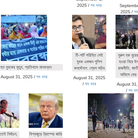
2025
/
সব খবর
Septembe
2025
/
সব
টি-শার্ট পরিহিত সেই
নুরুল হক নুর
যুবক একজন পুলিশ
হওয়া নিয়ে উ
ত যুবকের মৃত্যু, প্রতিবাদে মানবন্ধন
কনস্টেবল: প্রেস সচিব
রাজনীতি, জাতীয়
অফিসে ফের 
August 31, 2025
/
সব খবর
August 31, 2025
/
সব খবর
August 31
/
সব খব
িতেই নির্বাচন,
বিশ্বজুড়ে ট্রাম্পের জারি