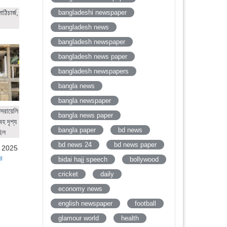
bangladeshi newspaper
ঠিচার্জ,
bangladesh news
bangladesh newspaper
bangladesh news paper
bangladesh newspapers
bangla news
bangla newspaper
সরায়েলি
bangla news paper
হ দৃশ্য
bangla paper
bd news
ছিল
bd news 24
bd news paper
, 2025
র
bidai hajj speech
bollywood
cricket
daily
economy news
english newspaper
football
glamour world
health