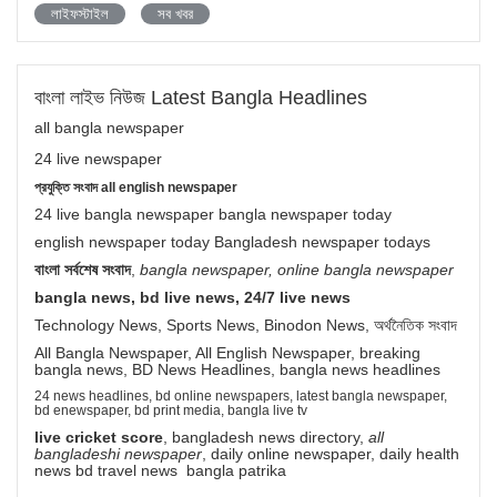
লাইফস্টাইল
সব খবর
বাংলা লাইভ নিউজ Latest Bangla Headlines
all bangla newspaper
24 live newspaper
প্রযুক্তি সংবাদ all english newspaper
24 live bangla newspaper bangla newspaper today
english newspaper today Bangladesh newspaper todays
বাংলা সর্বশেষ সংবাদ
,
bangla newspaper, online bangla newspaper
bangla news, bd live news, 24/7 live news
Technology News, Sports News, Binodon News, অর্থনৈতিক সংবাদ
All Bangla Newspaper, All English Newspaper, breaking
bangla news, BD News Headlines, bangla news headlines
24 news headlines, bd online newspapers, latest bangla newspaper,
bd enewspaper, bd print media, bangla live tv
live cricket score
, bangladesh news directory,
all
bangladeshi newspaper
, daily online newspaper, daily health
news bd travel news bangla patrika