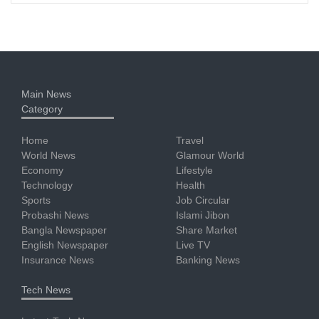
Main News
Category
Home
Travel
World News
Glamour World
Economy
Lifestyle
Technology
Health
Sports
Job Circular
Probashi News
Islami Jibon
Bangla Newspaper
Share Market
English Newspaper
Live TV
Insurance News
Banking News
Tech News