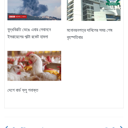
যুদ্ধবিরতি ভেঙে এবার লেবাননে
মনোনয়নপত্র দাখিলের সময় শেষ
ইসরায়েলের পাল্টা রকেট হামলা
বৃহস্পতিবার
দেশে বার্ড ফ্লু শনাক্ত