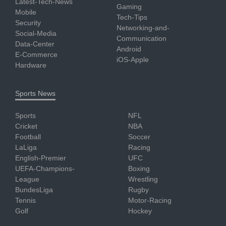
Latest-Tech-News
Gaming
Mobile
Tech-Tips
Security
Networking-and-
Social-Media
Communication
Data-Center
Android
E-Commerce
iOS-Apple
Hardware
Sports News
Sports
NFL
Cricket
NBA
Football
Soccer
LaLiga
Racing
English-Premier
UFC
UEFA-Champions-
Boxing
League
Wrestling
BundesLiga
Rugby
Tennis
Motor-Racing
Golf
Hockey