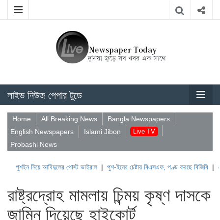
লাইভ নিউজ পেপার টুডে
Home
All Breaking News
Bangla Newspapers
English Newspapers
Islami Jibon
Live TV
Probashi News
ইন নিয়ে আবিদুলের পোস্ট ভাইরাল
|
পুশ-ইনের চেষ্টায় বিএসএফ, পণ্ড করছে বিজিবি
|
লেবাননের ঐ
রাষ্ট্রদ্রোহ মামলায় চিন্ময় কৃষ্ণ দাসকে
জামিন দিয়েছে হাইকোর্ট