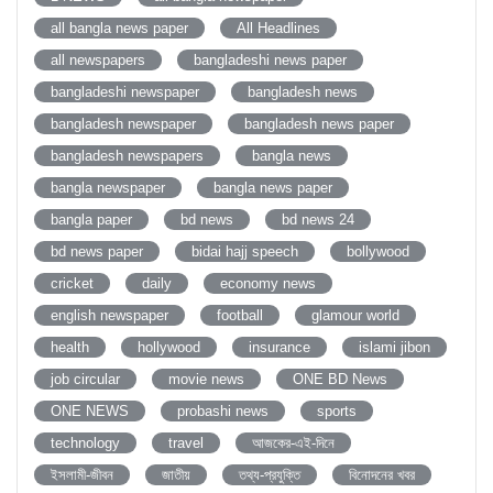
all bangla news paper
All Headlines
all newspapers
bangladeshi news paper
bangladeshi newspaper
bangladesh news
bangladesh newspaper
bangladesh news paper
bangladesh newspapers
bangla news
bangla newspaper
bangla news paper
bangla paper
bd news
bd news 24
bd news paper
bidai hajj speech
bollywood
cricket
daily
economy news
english newspaper
football
glamour world
health
hollywood
insurance
islami jibon
job circular
movie news
ONE BD News
ONE NEWS
probashi news
sports
technology
travel
আজকের-এই-দিনে
ইসলামী-জীবন
জাতীয়
তথ্য-প্রযুক্তি
বিনোদনের খবর