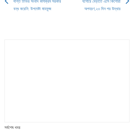
দীপ্ত টিভির সংবাদ কার্যক্রম সরকার
যশোরে বেড়াতে এসে কিশোরী
Post
বন্ধ করেনি: উপদেষ্টা মাহফুজ
অপহরণ,২৩ দিন পর উদ্ধার
navigation
সর্বশেষ খবর