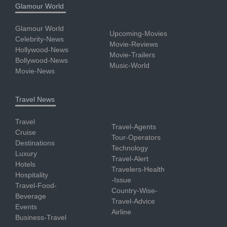
Glamour World
Glamour World
Upcoming-Movies
Celebrity-News
Movie-Reviews
Hollywood-News
Movie-Trailers
Bollywood-News
Music-World
Movie-News
Travel News
Travel
Travel-Agents
Cruise
Tour-Operators
Destinations
Technology
Luxury
Travel-Alert
Hotels
Travelers-Health
Hospitality
-Issue
Travel-Food-
Country-Wise-
Beverage
Travel-Advice
Events
Airline
Business-Travel