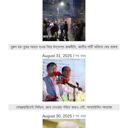
নুরুল হক নুরের আহত হওয়া নিয়ে উত্তপ্ত রাজনীতি, জাতীয় পার্টি অফিসে ফের হামলা
August 31, 2025
/
সব খবর
ফেব্রুয়ারিতেই নির্বাচন, রুখে দেওয়ার শক্তি কারও নেই: সালাহউদ্দিন আহমেদ
August 30, 2025
/
সব খবর