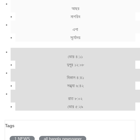
আছর
মাগরিব
এশা
সূর্যোদয়
ভোর ৪:১১
দুপুর ১২:০৮
বিকাল ৪:৪১
সন্ধ্যা ৬:৪২
রাত ৮:০২
ভোর ৫:২৯
Tags
1 NEWS
all bangla newspaper