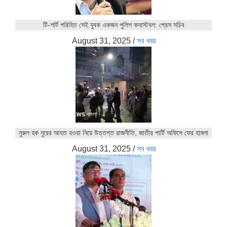
টি-শার্ট পরিহিত সেই যুবক একজন পুলিশ কনস্টেবল: প্রেস সচিব
August 31, 2025
/
সব খবর
নুরুল হক নুরের আহত হওয়া নিয়ে উত্তপ্ত রাজনীতি, জাতীয় পার্টি অফিসে ফের হামলা
August 31, 2025
/
সব খবর