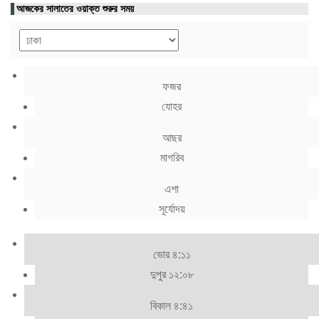
আজকের সালাতের ওয়াক্ত শুরুর সময়
ফজর
যোহর
আছর
মাগরিব
এশা
সূর্যোদয়
ভোর ৪:১১
দুপুর ১২:০৮
বিকাল ৪:৪১