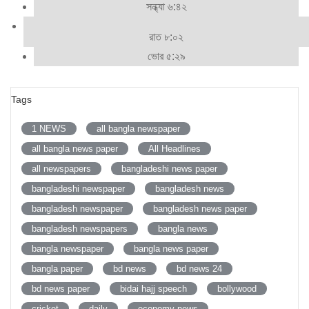
সন্ধ্যা ৬:৪২
রাত ৮:০২
ভোর ৫:২৯
Tags
1 NEWS
all bangla newspaper
all bangla news paper
All Headlines
all newspapers
bangladeshi news paper
bangladeshi newspaper
bangladesh news
bangladesh newspaper
bangladesh news paper
bangladesh newspapers
bangla news
bangla newspaper
bangla news paper
bangla paper
bd news
bd news 24
bd news paper
bidai hajj speech
bollywood
cricket
daily
economy news