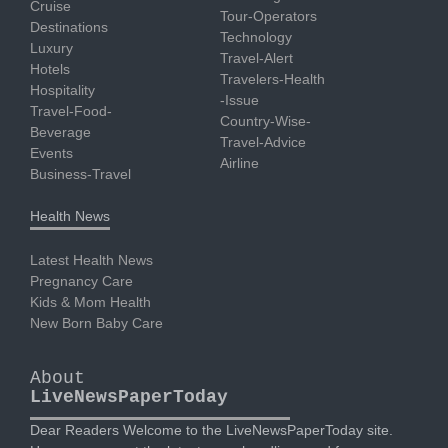
Cruise
Tour-Operators
Destinations
Technology
Luxury
Travel-Alert
Hotels
Travelers-Health
Hospitality
-Issue
Travel-Food-
Country-Wise-
Beverage
Travel-Advice
Events
Airline
Business-Travel
Health News
Latest Health News
Pregnancy Care
Kids & Mom Health
New Born Baby Care
About
LiveNewsPaperToday
Dear Readers Welcome to the LiveNewsPaperToday site.