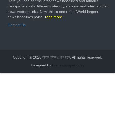
Here you can get the latest news headlines and famous
newspapers with different category, national and international
news website links. Now, this is one of the World largest
news headlines portal.
read more
Contact Us
Copyright © 2026
লাইভ নিউজ পেপার টুডে
. All rights reserved.
Designed by
livenewspapertoday