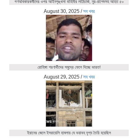
গণঅধিকারকর্মীদের ওপর আইনশৃঙ্খলা বাহিনীর লাঠিচার্জ, নুর-রাশেদসহ আহত ৫০
August 30, 2025
/
সব খবর
রোহিঙ্গা শরণার্থীদের সমুদ্রে ফেলে দিচ্ছে ভারত!
August 29, 2025
/
সব খবর
ইরানের জেলে ইসরায়েলি হামলায় যে ভয়াবহ দৃশ্য তৈরি হয়েছিল