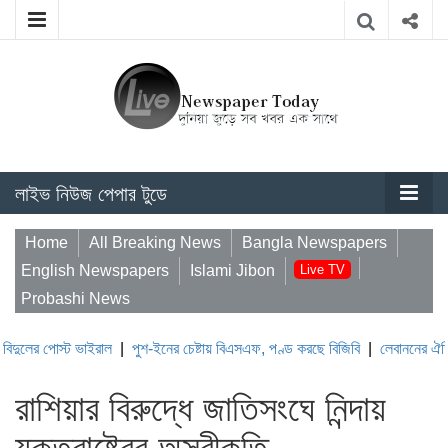
লাইভ নিউজ পেপার টুডে
Home
All Breaking News
Bangla Newspapers
English Newspapers
Islami Jibon
Live TV
Probashi News
স্ট ভাইরাল
|
পুশ-ইনের চেষ্টায় বিএসএফ, পণ্ড করছে বিজিবি
|
লেবাননের ঐতিহাসিক বউফ
রাশিয়ার বিরুদ্ধে জাতিসংঘে নিন্দায়
যুক্তরাষ্ট্রের অস্বীকৃতি