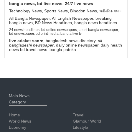
bangla news, bd live news, 24/7 live news
Technology News, Sports News, Binodon News, অর্থনৈতিক সংবাদ
All Bangla Newspaper, All English Newspaper, breaking
bangla news, BD News Headlines, bangla news headlines
24 news headlines, bd online newspapers, latest bangla newspaper,
bd enewspaper, bd print media, bangla live tv
live cricket score
, bangladesh news directory,
all
bangladeshi newspaper
, daily online newspaper, daily health
news bd travel news bangla patrika
Main News
Category
Home
Travel
World News
Glamour World
Economy
Lifestyle