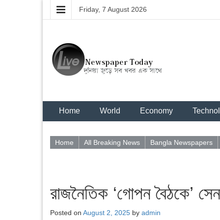
Friday, 7 August 2026
Home
World
Economy
Techno
Home
All Breaking News
Bangla Newspapers
রাজনৈতিক ‘গোপন বৈঠকে’ সেনা ক
Posted on
August 2, 2025
by
admin