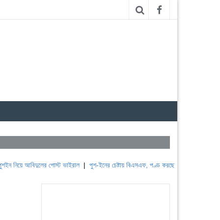
ে আবিদুলের পোস্ট ভাইরাল
|
পুশ-ইনের চেষ্টায় বিএসএফ, পণ্ড করছে বিজিবি
|
লেবাননের ঐতিহাসি