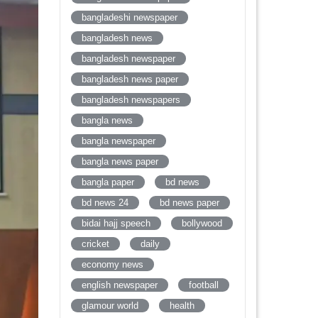
bangladeshi newspaper
bangladesh news
bangladesh newspaper
bangladesh news paper
bangladesh newspapers
bangla news
bangla newspaper
bangla news paper
bangla paper
bd news
bd news 24
bd news paper
bidai hajj speech
bollywood
cricket
daily
economy news
english newspaper
football
glamour world
health