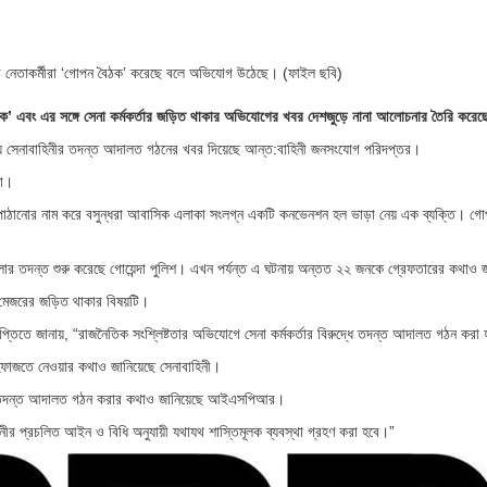
নের নেতাকর্মীরা ‘গোপন বৈঠক’ করেছে বলে অভিযোগ উঠেছে। (ফাইল ছবি)
ৈঠক’ এবং এর সঙ্গে সেনা কর্মকর্তার জড়িত থাকার অভিযোগের খবর দেশজুড়ে নানা আলোচনার তৈরি করে
ষয়ে সেনাবাহিনীর তদন্ত আদালত গঠনের খবর দিয়েছে আন্ত:বাহিনী জনসংযোগ পরিদপ্তর।
না।
োক পাঠানোর নাম করে বসুন্ধরা আবাসিক এলাকা সংলগ্ন একটি কনভেনশন হল ভাড়া নেয় এক ব্যক্তি। গো
মামলার তদন্ত শুরু করেছে গোয়েন্দা পুলিশ। এখন পর্যন্ত এ ঘটনায় অন্তত ২২ জনকে গ্রেফতারের কথাও 
 মেজরের জড়িত থাকার বিষয়টি।
িতে জানায়, “রাজনৈতিক সংশ্লিষ্টতার অভিযোগে সেনা কর্মকর্তার বিরুদ্ধে তদন্ত আদালত গঠন করা
হেফাজতে নেওয়ার কথাও জানিয়েছে সেনাবাহিনী।
একটি তদন্ত আদালত গঠন করার কথাও জানিয়েছে আইএসপিআর।
হিনীর প্রচলিত আইন ও বিধি অনুযায়ী যথাযথ শাস্তিমূলক ব্যবস্থা গ্রহণ করা হবে।”