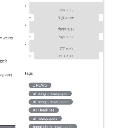
ভোর ৪:১১
দুপুর ১২:০৮
বিকাল ৪:৪১
সন্ধ্যা ৬:৪২
েকে ওইখানে
রাত ৮:০২
ভোর ৫:২৯
বিরোধী
Tags
ন, গত আটই
1 NEWS
all bangla newspaper
all bangla news paper
All Headlines
all newspapers
bangladeshi news paper