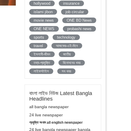
hollywood
insurance
islami jibon
job circular
movie news
ONE BD News
ONE NEWS
probashi news
sports
technology
travel
আজকের-এই-দিনে
ইসলামী-জীবন
জাতীয়
তথ্য-প্রযুক্তি
বিনোদনের খবর
লাইফস্টাইল
সব খবর
বাংলা লাইভ নিউজ Latest Bangla
Headlines
all bangla newspaper
24 live newspaper
প্রযুক্তি সংবাদ all english newspaper
24 live bangla newspaper bangla