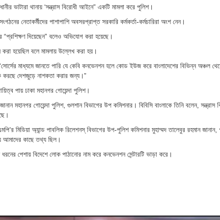
নীর ভাটারা থানায় ‘সন্ত্রাস বিরোধী আইনে” একটি মামলা করে পুলিশ।
গঠনের নেতাকর্মীদের পাশাপাশি অবসরপ্রাপ্ত সরকারি কর্মকর্তা-কর্মচারিরা অংশ নেন।
র “প্রশিক্ষণ দিয়েছেন” বলেও অভিযোগ করা হয়েছে।
ন করা হয়েছিল বলে মামলায় উল্লেখ করা হয়।
নান, “সোর্সের মাধ্যমে জানতে পারি যে কেবি কনভেনশন হলে কোড ইউজ করে বাংলাদেশের বিভিন্ন অঞ্চল থ
ঠক করছে দেশজুড়ে নাশকতা করার জন্য।”
িত্ব পায় ঢাকা মহানগর গোয়েন্দা পুলিশ।
 জানান মহানগর গোয়েন্দা পুলিশ, গুলশান বিভাগের উপ কমিশনার। বিবিসি বাংলাকে তিনি বলেন, সন্ত্রাস 
লছে।
মপি’র মিডিয়া অ্যান্ড পাবলিক রিলেশনস্ বিভাগের উপ-পুলিশ কমিশনার মুহাম্মদ তালেবুর রহমান জানা
য়ে আমাদের কাছে তথ্য ছিল।
ন্ন ধরনের পেশায় বিদেশে লোক পাঠানোর নাম করে কনভেনশন সেন্টারটি ভাড়া করে।