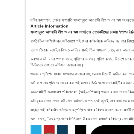
ছবির ক্যাপশান,
ঢাকায় সম্প্রতি ক্ষমতাচ্যুত আওয়ামী লীগ ও এর অঙ্গ সংগঠ
Article Information
ক্ষমতাচ্যুত আওয়ামী লীগ ও এর অঙ্গ সংগঠনের নেতাকর্মীদের ঢাকায় ‘গোপন ব
রাজনৈতিক সংশ্লিষ্টতার অভিযোগে ওই সেনা কর্মকর্তাকে আটকের পর তার বি
‘গোপন বৈঠক’ বসেছিল কিভাবে-এনিয়ে রাজনৈতিক অঙ্গনেও চলছে নানা আলোচ
অবশ্য একটা বর্ণনা পাওয়া যাচ্ছে পুলিশের ভাষায়। পুলিশ বলছে, বিদেশে ল
ভিত্তিতে সেখানে অভিযান চালানো হয়।
শুক্রবার পুলিশের সংবাদ সম্মেলনে জানানো হয়, সন্ত্রাস বিরোধী আইনে করা 
ভাটারা থানায় পুলিশের দায়ের করা ওই মামলায় উঠে আসে সেনাবাহিনীর একজন
আন্তবাহিনী জনসংযোগ পরিদপ্তরও (আইএসপিআর) শুক্রবার এক সংবাদ বিজ্ঞপ্ত
অভিযুক্ত মেজর পদের ওই সেনা কর্মকর্তাকে গত ১৭ই জুলাই তার বাসা থেকে 
এছাড়া ওই কর্মকর্তার কর্মস্থলে অনুপস্থিত থাকার বিষয়ে জানতে আরো 
তারা বলছে, “তথ্য-প্রমাণের ভিত্তিতে উক্ত সেনা কর্মকর্তার বিরুদ্ধে সেনাবা