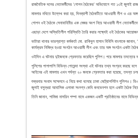
রাজনৈতিক দলের নেতাকর্মীদের ‘গোপন বৈঠকের’ অভিযোগে গত ১৩ই জুলাই রাজধা
মামলার নথিতে উল্লেখ করা হয়, দিনব্যাপী বৈঠকটিতে আওয়ামী লীগ ও এর অঙ্গসং
গোপন ওই বৈঠকে সেনাবাহিনীর এক মেজর অংশ নিয়ে আওয়ামী লীগ নেতাকর্মীদে
এছাড়া দেশে অস্থিতিশীল পরিস্থিতি তৈরি করার লক্ষ্যেই ওই বৈঠকের আয়োজ
ভাটারা থানার ভারপ্রাপ্ত কর্মকর্তা মো. রাকিবুল হাসান বিবিসি বাংলাকে জা
কার্যক্রম নিষিদ্ধ হওয়া সংগঠন আওয়ামী লীগ এবং তার অঙ্গ সংগঠন একটা বৈ
ওইদিন এ ঘটনায় দুইজনকে গ্রেফতার করেছিল পুলিশ। পরে মামলার তদন্তের দায়
পুলিশের পাশাপাশি বিভিন্ন গোয়েন্দা সংস্থা এই ঘটনার তথ্য সংগ্রহ করছে বলে
আইনের এই মামলায় এখন পর্যন্ত ২০ জনকে গ্রেফতার করা হয়েছে, তদন্ত চ
শুক্রবার সংবাদ সম্মেলনে এ নিয়ে কথা বলেছে ঢাকা মেট্রোপলিটন পুলিশও। ডিএ
জুলাই বসুন্ধরা আবাসিক এলাকা সংলগ্ন কেবি কনভেনশন হলে একটা বৈঠক নি
তিনি জানান, শামিমা নাসরিন শম্পা নামে একজন একটি প্রতিষ্ঠানের নামে বিভি