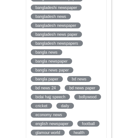
bangladeshi newspaper
bangladesh news
bangladesh newspaper
bangladesh news paper
bangladesh newspapers
bangla news
bangla newspaper
bangla news paper
bangla paper
bd news
bd news 24
bd news paper
bidai hajj speech
bollywood
cricket
daily
economy news
english newspaper
football
glamour world
health