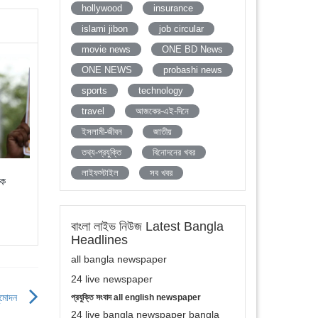
hollywood
insurance
islami jibon
job circular
movie news
ONE BD News
ONE NEWS
probashi news
sports
technology
travel
আজকের-এই-দিনে
ইসলামী-জীবন
জাতীয়
তথ্য-প্রযুক্তি
বিনোদনের খবর
লাইফস্টাইল
সব খবর
ছক
বাংলা লাইভ নিউজ Latest Bangla
Headlines
all bangla newspaper
24 live newspaper
ুমোদন
প্রযুক্তি সংবাদ all english newspaper
24 live bangla newspaper bangla