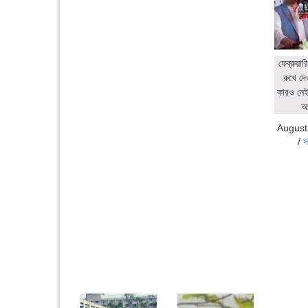
ফেব্রুয়ার
রুখে দে
কারও নেই:
আ
August
/
স