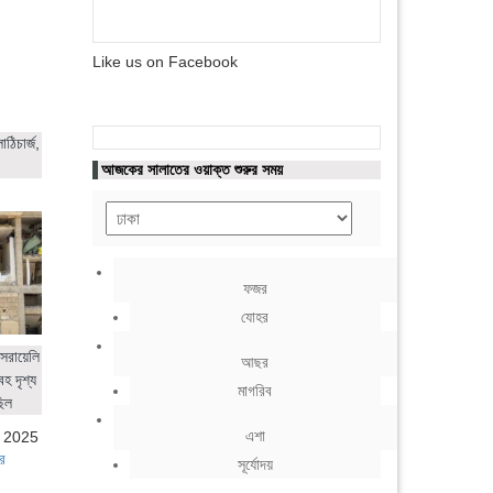
Like us on Facebook
ঠিচার্জ,
আজকের সালাতের ওয়াক্ত শুরুর সময়
ফজর
যোহর
সরায়েলি
আছর
হ দৃশ্য
মাগরিব
ছিল
এশা
, 2025
র
সূর্যোদয়