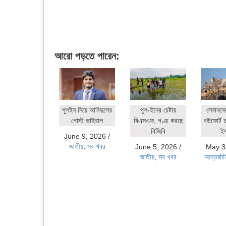
আরো পড়তে পারেন:
পুশইন নিয়ে আবিদুলের
পুশ-ইনের চেষ্টায়
লেবাননে
পোস্ট ভাইরাল
বিএসএফ, পণ্ড করছে
বউফোর্ট দ
বিজিবি
ই
June 9, 2026
/
জাতীয়
,
সব খবর
June 5, 2026
/
May 3
জাতীয়
,
সব খবর
আন্তর্জা