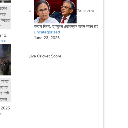
 আদেশ
নিজ দল থেকে
ালতে
নির্বাচনে
মমতার বিদায়, তৃণমূলের চেয়ারম্যান হলেন অরূপ রায়
'
Uncategorized
r 1,
June 23, 2026
 খবর
Live Cricket Score
ের আহত
ত্তপ্ত
 পার্টি
হামলা
, 2025
র