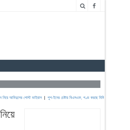
িদুলের পোস্ট ভাইরাল
|
পুশ-ইনের চেষ্টায় বিএসএফ, পণ্ড করছে বিজিবি
|
লেবাননের ঐতিহাসিক বউ
 নিয়ে