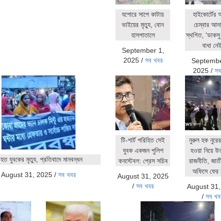
যশোরে সাপে কাটায়
হাইকোর্টের
ভাইয়ের মৃত্যু, বোন
চেম্বার আদ
হাসপাতালে
স্থগিত, 'ডাকসু 
বাধা নেই
September 1,
2025
/
সব খবর
Septembe
2025
/
সব
টি-শার্ট পরিহিত সেই
নুরুল হক নুর
যুবক একজন পুলিশ
হওয়া নিয়ে উ
ত যুবকের মৃত্যু, প্রতিবাদে মানবন্ধন
কনস্টেবল: প্রেস সচিব
রাজনীতি, জাতীয়
অফিসে ফের 
August 31, 2025
/
সব খবর
August 31, 2025
/
সব খবর
August 31
/
সব খব