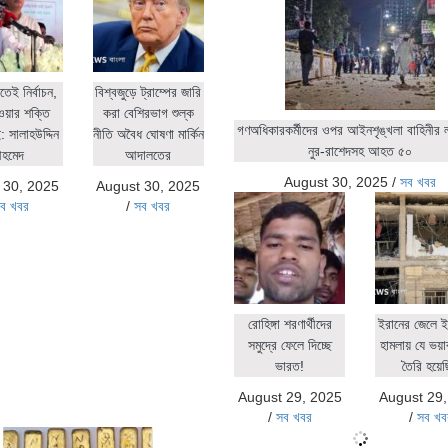
িতেই নির্বাচন,
বিশ্বজুড়ে ট্রাম্পের জারি
ওয়ার শক্তি
করা বেশিরভাগ শুল্ক
গণঅধিকারকর্মীদের ওপর আইনশৃঙ্খলা বাহিনীর লা
 সালাহউদ্দিন
নীতি অবৈধ ঘোষণা মার্কিন
নুর-রাশেদসহ আহত ৫০
হমেদ
আদালতের
August 30, 2025
/
সব খবর
 30, 2025
August 30, 2025
ব খবর
/
সব খবর
রোহিঙ্গা শরণার্থীদের
ইরানের জেলে ই
সমুদ্রে ফেলে দিচ্ছে
হামলায় যে ভয়াব
ভারত!
তৈরি হয়ে
August 29, 2025
August 29
/
সব খবর
/
সব খব