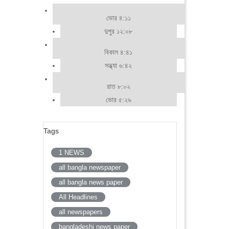
ভোর ৪:১১
দুপুর ১২:০৮
বিকাল ৪:৪১
সন্ধ্যা ৬:৪২
রাত ৮:০২
ভোর ৫:২৯
Tags
1 NEWS
all bangla newspaper
all bangla news paper
All Headlines
all newspapers
bangladeshi news paper