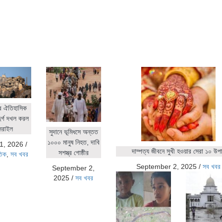
র ঐতিহাসিক
ুর্গ দখল করল
সরাইল
সুদানে ভূমিধসে অন্তত
১০০০ মানুষ নিহত, দাবি
1, 2026
/
দাম্পত্য জীবনে সুখী হওয়ার সেরা ১০ উপ
সশস্ত্র গোষ্ঠীর
তিক
,
সব খবর
September 2, 2025
/
সব খবর
September 2,
2025
/
সব খবর