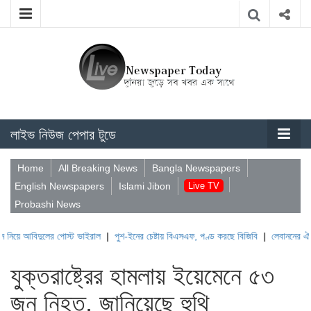
লাইভ নিউজ পেপার টুডে
Home
All Breaking News
Bangla Newspapers
English Newspapers
Islami Jibon
Live TV
Probashi News
লের পোস্ট ভাইরাল
|
পুশ-ইনের চেষ্টায় বিএসএফ, পণ্ড করছে বিজিবি
|
লেবাননের ঐতিহাসিক বউফোর
যুক্তরাষ্ট্রের হামলায় ইয়েমেনে ৫৩
জন নিহত, জানিয়েছে হুথি