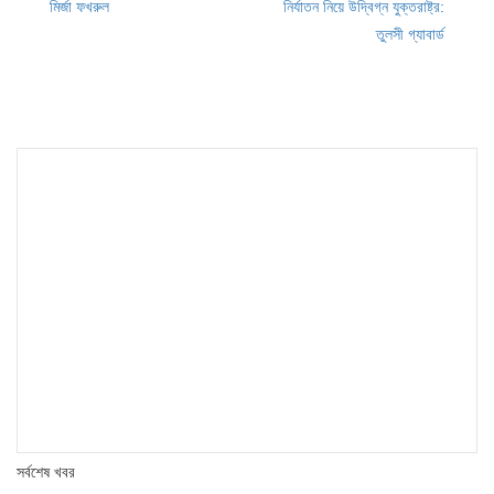
Post
মির্জা ফখরুল
নির্যাতন নিয়ে উদ্বিগ্ন যুক্তরাষ্ট্র:
navigation
তুলসী গ্যাবার্ড
সর্বশেষ খবর