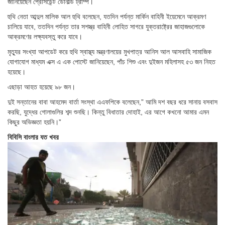
জানিয়েছেন প্রেসিডেন্ট ডোনাল্ড ট্রাম্প।
হুথি নেতা আব্দুল মালিক আল হুথি বলেছেন, যতদিন পর্যন্ত মার্কিন বাহিনী ইয়েমেনে আক্রমণ
চালিয়ে যাবে, ততদিন পর্যন্ত তার সশস্ত্র বাহিনী লোহিত সাগরে যুক্তরাষ্ট্রের জাহাজগুলোকে
আক্রমণের লক্ষ্যবস্তু করে যাবে।
মৃত্যুর সংখ্যা আপডেট করে হুথি স্বাস্থ্য মন্ত্রণালয়ের মুখপাত্র আনিস আল আসবাহি সামাজিক
যোগাযোগ মাধ্যম এক্স এ এক পোস্টে জানিয়েছেন, পাঁচ শিশু এবং দুইজন মহিলাসহ ৫৩ জন নিহত
হয়েছে।
এছাড়া আহত হয়েছে ৯৮ জন।
দুই সন্তানের বাবা আহমেদ বার্তা সংস্থা এএফপিকে বলেছেন,” আমি দশ বছর ধরে সানায় বসবাস
করছি, যুদ্ধের গোলাগুলির শব্দ শুনছি। কিন্তু বিধাতার দোহাই, এর আগে কখনো আমার এমন
কিছুর অভিজ্ঞতা হয়নি।”
বিবিসি বাংলার যত খবর