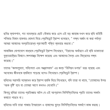
ছবির ক্যাপশান,
গত নভেম্বরে ছোট নৌকায় করে এসে এই বড় জাহাজ দখল করে হুথি বাহিনী
শনিবার বিমান হামলার ঘোষণা দিয়ে প্রেসিডেন্ট ট্রাম্প বলেছেন, ” লক্ষ্য অর্জন না করা পর্যন্ত
আমরা আমাদের অপ্রতিরোধ্য প্রাণঘাতী শক্তি ব্যবহার করবো।”
সামাজিক যোগাযোগ মাধ্যমে প্রেসিডেন্ট ট্রাম্প লিখেছেন, “ইরানের অর্থায়নে এই হুথি ডাকাতরা
যুক্তরাষ্ট্রের বিমানে ক্ষেপনাস্ত্র নিক্ষেপ করেছে এবং আমাদের সৈন্য এবং মিত্রদের লক্ষ্য
করেছে।”
তাদের “জলদস্যুতা, সহিংসতা এবং সন্ত্রাসবাদ” এর জন্য “বিলিয়ন ডলার” খরচ হয়েছে এবং
অনেকের জীবনকে হুমকিতে পড়েছে বলেও লিখেছেন প্রেসিডেন্ট ট্রাম্প।
হুথিদের সরাসরি সম্বোধন করে ট্রাম্প হুমকি দিয়ে লিখেছেন, যদি তারা না থামে, “তোমাদের উপর
‘নরক বৃষ্টি’ হবে যা তোমরা আগে কখনও দেখোনি।”
কিন্তু হুথিরা তাদের প্রতিজ্ঞায় অটল যে এই আগ্রাসন ফিলিস্তিনিদের প্রতি তাদের সমর্থন
কমাতে পারবে না।
হুথিদের দাবি তারা গাজায় ইসরায়েল ও হামাসের যুদ্ধে ফিলিস্তিনিদের সমর্থণে কাজ করছে।