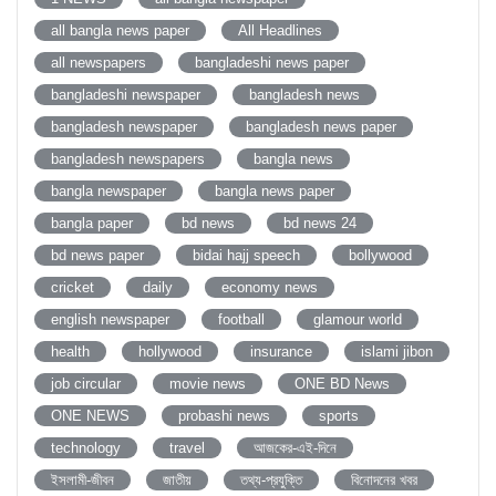
all bangla news paper
All Headlines
all newspapers
bangladeshi news paper
bangladeshi newspaper
bangladesh news
bangladesh newspaper
bangladesh news paper
bangladesh newspapers
bangla news
bangla newspaper
bangla news paper
bangla paper
bd news
bd news 24
bd news paper
bidai hajj speech
bollywood
cricket
daily
economy news
english newspaper
football
glamour world
health
hollywood
insurance
islami jibon
job circular
movie news
ONE BD News
ONE NEWS
probashi news
sports
technology
travel
আজকের-এই-দিনে
ইসলামী-জীবন
জাতীয়
তথ্য-প্রযুক্তি
বিনোদনের খবর