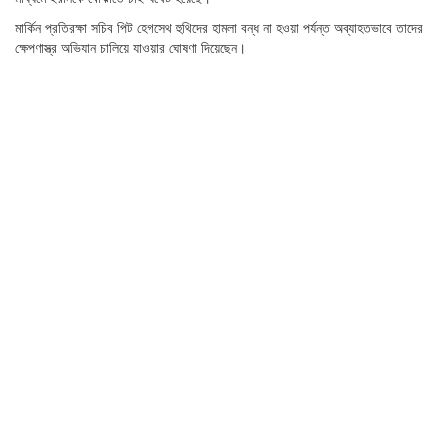
মার্কিন প্রতিরক্ষা সচিব পিট হেগসেথ হুথিদের হামলা বন্ধ না হওয়া পর্যন্ত অব্যাহতভাবে তাদের
ক্ষেপণাস্ত্র অভিযান চালিয়ে যাওয়ার ঘোষণা দিয়েছেন।