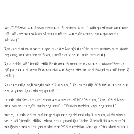
ফক্স টেলিভিশনের এক বিজনেস সাক্ষাৎকারে মি. হেগসেথ বলেন, ” আমি খুব পরিষ্কারভাবে বলতে
চাই, এই ক্ষেপণাস্ত্র অভিযান নৌপথের স্বাধীনতা এবং প্রতিবন্ধকতা থেকে পুনরুদ্ধারের
অভিযান।”
ইসরায়েল গাজা থেকে অবরোধ তুলে না নেয়া পর্যন্ত হুথিরা লোহিত সাগরে জাহাজগুলোকে হামলার
লক্ষ্যবস্তু করে যাবে বলে জানিয়েছে। একইসাথে হামলারও জবাব দেবে তারা।
ইরান সমর্থিত এই বিদ্রোহী গোষ্ঠী ইসরায়েলকে নিজেদের শত্রু মনে করে। আন্তর্জাতিকভাবে
স্বীকৃত সরকার না হলেও ইয়েমেনের সানা এবং উত্তর-পশ্চিমের অংশ নিয়ন্ত্রণ করে এই বিদ্রোহী
গোষ্ঠী।
ইরানের পররাষ্ট্র মন্ত্রী আব্বাস আরাগচি বলেছেন, ” ইরানের পররাষ্ট্র নীতি নির্ধারণের ওপর নাক
গলাতে যুক্তরাষ্ট্রের কোন কর্তৃত্ব নেই।”
রোববার সামাজিক যোগাযোগ মাধ্যম এক্স এ এক পোস্টে তিনি লিখেছেন, “ইসরায়েলি গণহত্যা
এবং সন্ত্রাসবাদের প্রতি সমর্থন বন্ধ করুন”। “ইয়েমেনি জনগণকে হত্যা বন্ধ করুন।”
এদিকে, রোববার হুথিদের সামরিক মুখপাত্র কোন প্রমাণ দেয়া ছাড়াই বলেছেন, মার্কিন হামলার
জবাবে এই বিদ্রোহী গোষ্ঠীটি লোহিত সাগরে যুক্তরাষ্ট্রের বিমানবাহী রণতরী ইউএসএস হ্যারি
এস ট্রুম্যান এবং তাদের যুদ্ধ জাহাজকে ব্যালিস্টিক ক্ষেপণাস্ত্র এবং ড্রোন দিয়ে হামলা করেছে।