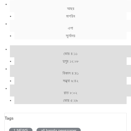
আছর
মাগরিব
এশা
সূর্যোদয়
ভোর ৪:১১
দুপুর ১২:০৮
বিকাল ৪:৪১
সন্ধ্যা ৬:৪২
রাত ৮:০২
ভোর ৫:২৯
Tags
1 NEWS
all bangla newspaper