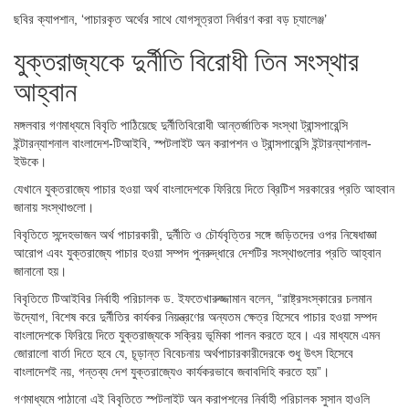
ছবির ক্যাপশান,
‘পাচারকৃত অর্থের সাথে যোগসূত্রতা নির্ধারণ করা বড় চ্যালেঞ্জ’
যুক্তরাজ্যকে দুর্নীতি বিরোধী তিন সংস্থার
আহ্বান
মঙ্গলবার গণমাধ্যমে বিবৃতি পাঠিয়েছে দুর্নীতিবিরোধী আন্তর্জাতিক সংস্থা ট্রান্সপারেন্সি
ইন্টারন্যাশনাল বাংলাদেশ-টিআইবি, স্পটলাইট অন করাপশন ও ট্রান্সপারেন্সি ইন্টারন্যাশনাল-
ইউকে।
যেখানে যুক্তরাজ্যে পাচার হওয়া অর্থ বাংলাদেশকে ফিরিয়ে দিতে ব্রিটিশ সরকারের প্রতি আহবান
জানায় সংস্থাগুলো।
বিবৃতিতে সন্দেহভাজন অর্থ পাচারকারী, দুর্নীতি ও চৌর্যবৃত্তির সঙ্গে জড়িতদের ওপর নিষেধাজ্ঞা
আরোপ এবং যুক্তরাজ্যে পাচার হওয়া সম্পদ পুনরুদ্ধারে দেশটির সংস্থাগুলোর প্রতি আহ্বান
জানানো হয়।
বিবৃতিতে টিআইবির নির্বাহী পরিচালক ড. ইফতেখারুজ্জামান বলেন, “রাষ্ট্রসংস্কারের চলমান
উদ্যোগ, বিশেষ করে দুর্নীতির কার্যকর নিয়ন্ত্রণের অন্যতম ক্ষেত্র হিসেবে পাচার হওয়া সম্পদ
বাংলাদেশকে ফিরিয়ে দিতে যুক্তরাজ্যকে সক্রিয় ভূমিকা পালন করতে হবে। এর মাধ্যমে এমন
জোরালো বার্তা দিতে হবে যে, চূড়ান্ত বিবেচনায় অর্থপাচারকারীদেরকে শুধু উৎস হিসেবে
বাংলাদেশই নয়, গন্তব্য দেশ যুক্তরাজ্যেও কার্যকরভাবে জবাবদিহি করতে হয়”।
গণমাধ্যমে পাঠানো এই বিবৃতিতে স্পটলাইট অন করাপশনের নির্বাহী পরিচালক সুসান হাওলি