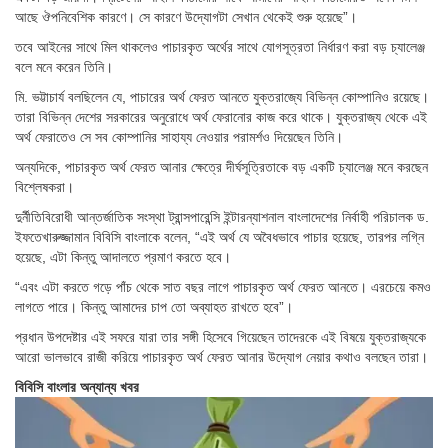
আছে ঔপনিবেশিক কারণে। সে কারণে উদ্যোগটা সেখান থেকেই শুরু হয়েছে”।
তবে আইনের সাথে মিল থাকলেও পাচারকৃত অর্থের সাথে যোগসূত্রতা নির্ধারণ করা বড় চ্যালেঞ্জ
বলে মনে করেন তিনি।
মি. ভট্টাচার্য বলছিলেন যে, পাচারের অর্থ ফেরত আনতে যুক্তরাজ্যে বিভিন্ন কোম্পানিও রয়েছে।
তারা বিভিন্ন দেশের সরকারের অনুরোধে অর্থ ফেরানোর কাজ করে থাকে। যুক্তরাজ্য থেকে এই
অর্থ ফেরাতেও সে সব কোম্পানির সাহায্য নেওয়ার পরামর্শও দিয়েছেন তিনি।
অন্যদিকে, পাচারকৃত অর্থ ফেরত আনার ক্ষেত্রে দীর্ঘসূত্রিতাকে বড় একটি চ্যালেঞ্জ মনে করছেন
বিশ্লেষকরা।
দুর্নীতিবিরোধী আন্তর্জাতিক সংস্থা ট্রান্সপারেন্সি ইন্টারন্যাশনাল বাংলাদেশের নির্বাহী পরিচালক ড.
ইফতেখারুজ্জামান বিবিসি বাংলাকে বলেন, “এই অর্থ যে অবৈধভাবে পাচার হয়েছে, তারপর লগ্নি
হয়েছে, এটা কিন্তু আদালতে প্রমাণ করতে হবে।
“এবং এটা করতে গড়ে পাঁচ থেকে সাত বছর লাগে পাচারকৃত অর্থ ফেরত আনতে। এরচেয়ে কমও
লাগতে পারে। কিন্তু আমাদের চাপ তো অব্যাহত রাখতে হবে”।
প্রধান উপদেষ্টার এই সফরে যারা তার সঙ্গী হিসেবে গিয়েছেন তাদেরকে এই বিষয়ে যুক্তরাজ্যকে
আরো ভালভাবে রাজী করিয়ে পাচারকৃত অর্থ ফেরত আনার উদ্যোগ নেয়ার কথাও বলছেন তারা।
বিবিসি বাংলার অন্যান্য খবর