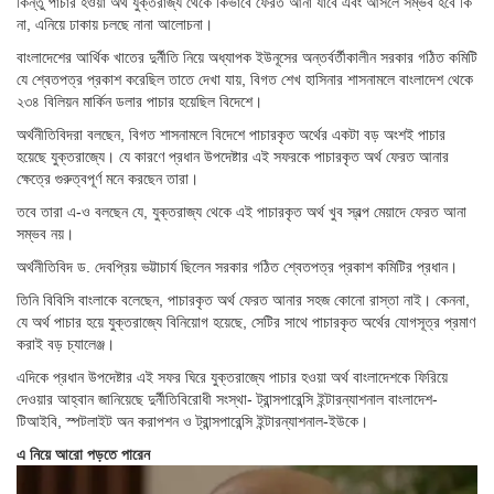
কিন্তু পাচার হওয়া অর্থ যুক্তরাজ্য থেকে কিভাবে ফেরত আনা যাবে এবং আসলে সম্ভব হবে কি
না, এনিয়ে ঢাকায় চলছে নানা আলোচনা।
বাংলাদেশের আর্থিক খাতের দুর্নীতি নিয়ে অধ্যাপক ইউনূসের অন্তর্বর্তীকালীন সরকার গঠিত কমিটি
যে শ্বেতপত্র প্রকাশ করেছিল তাতে দেখা যায়, বিগত শেখ হাসিনার শাসনামলে বাংলাদেশ থেকে
২৩৪ বিলিয়ন মার্কিন ডলার পাচার হয়েছিল বিদেশে।
অর্থনীতিবিদরা বলছেন, বিগত শাসনামলে বিদেশে পাচারকৃত অর্থের একটা বড় অংশই পাচার
হয়েছে যুক্তরাজ্যে। যে কারণে প্রধান উপদেষ্টার এই সফরকে পাচারকৃত অর্থ ফেরত আনার
ক্ষেত্রে গুরুত্বপূর্ণ মনে করছেন তারা।
তবে তারা এ-ও বলছেন যে, যুক্তরাজ্য থেকে এই পাচারকৃত অর্থ খুব স্বল্প মেয়াদে ফেরত আনা
সম্ভব নয়।
অর্থনীতিবিদ ড. দেবপ্রিয় ভট্টাচার্য ছিলেন সরকার গঠিত শ্বেতপত্র প্রকাশ কমিটির প্রধান।
তিনি বিবিসি বাংলাকে বলেছেন, পাচারকৃত অর্থ ফেরত আনার সহজ কোনো রাস্তা নাই। কেননা,
যে অর্থ পাচার হয়ে যুক্তরাজ্যে বিনিয়োগ হয়েছে, সেটির সাথে পাচারকৃত অর্থের যোগসূত্র প্রমাণ
করাই বড় চ্যালেঞ্জ।
এদিকে প্রধান উপদেষ্টার এই সফর ঘিরে যুক্তরাজ্যে পাচার হওয়া অর্থ বাংলাদেশকে ফিরিয়ে
দেওয়ার আহ্বান জানিয়েছে দুর্নীতিবিরোধী সংস্থা- ট্রান্সপারেন্সি ইন্টারন্যাশনাল বাংলাদেশ-
টিআইবি, স্পটলাইট অন করাপশন ও ট্রান্সপারেন্সি ইন্টারন্যাশনাল-ইউকে।
এ নিয়ে আরো পড়তে পারেন