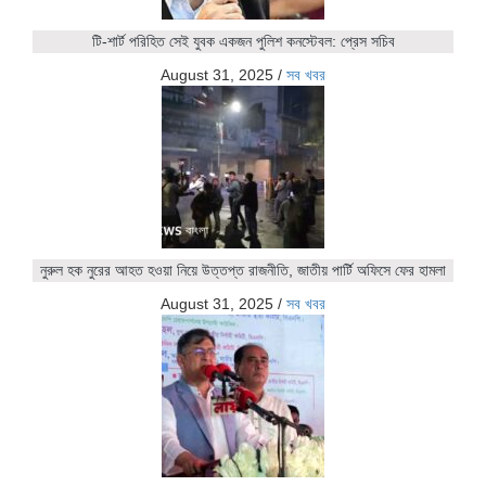
টি-শার্ট পরিহিত সেই যুবক একজন পুলিশ কনস্টেবল: প্রেস সচিব
August 31, 2025
/
সব খবর
নুরুল হক নুরের আহত হওয়া নিয়ে উত্তপ্ত রাজনীতি, জাতীয় পার্টি অফিসে ফের হামলা
August 31, 2025
/
সব খবর