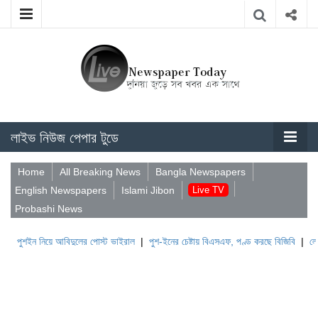
লাইভ নিউজ পেপার টুডে
Home
All Breaking News
Bangla Newspapers
English Newspapers
Islami Jibon
Live TV
Probashi News
িয়ে আবিদুলের পোস্ট ভাইরাল
|
পুশ-ইনের চেষ্টায় বিএসএফ, পণ্ড করছে বিজিবি
|
লেবাননের ঐতিহা