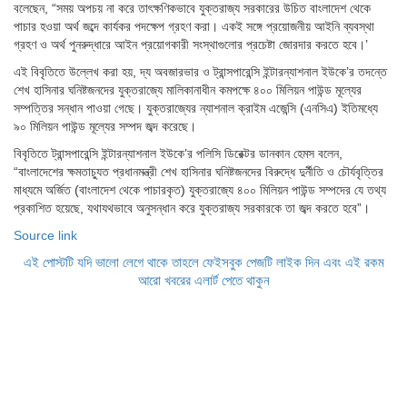
বলেছেন, “সময় অপচয় না করে তাৎক্ষণিকভাবে যুক্তরাজ্য সরকারের উচিত বাংলাদেশ থেকে
পাচার হওয়া অর্থ জব্দে কার্যকর পদক্ষেপ গ্রহণ করা। একই সঙ্গে প্রয়োজনীয় আইনি ব্যবস্থা
গ্রহণ ও অর্থ পুনরুদ্ধারে আইন প্রয়োগকারী সংস্থাগুলোর প্রচেষ্টা জোরদার করতে হবে।’
এই বিবৃতিতে উল্লেখ করা হয়, দ্য অবজারভার ও ট্রান্সপারেন্সি ইন্টারন্যাশনাল ইউকে’র তদন্তে
শেখ হাসিনার ঘনিষ্টজনদের যুক্তরাজ্যে মালিকানাধীন কমপক্ষে ৪০০ মিলিয়ন পাউন্ড মূল্যের
সম্পত্তির সন্ধান পাওয়া গেছে। যুক্তরাজ্যের ন্যাশনাল ক্রাইম এজেন্সি (এনসিএ) ইতিমধ্যে
৯০ মিলিয়ন পাউন্ড মূল্যের সম্পদ জব্দ করেছে।
বিবৃতিতে ট্রান্সপারেন্সি ইন্টারন্যাশনাল ইউকে’র পলিসি ডিরেক্টর ডানকান হেমস বলেন,
“বাংলাদেশের ক্ষমতাচ্যুত প্রধানমন্ত্রী শেখ হাসিনার ঘনিষ্টজনদের বিরুদ্ধে দুর্নীতি ও চৌর্যবৃত্তির
মাধ্যমে অর্জিত (বাংলাদেশ থেকে পাচারকৃত) যুক্তরাজ্যে ৪০০ মিলিয়ন পাউন্ড সম্পদের যে তথ্য
প্রকাশিত হয়েছে, যথাযথভাবে অনুসন্ধান করে যুক্তরাজ্য সরকারকে তা জব্দ করতে হবে”।
Source link
এই পোস্টটি যদি ভালো লেগে থাকে তাহলে ফেইসবুক পেজটি লাইক দিন এবং এই রকম
আরো খবরের এলার্ট পেতে থাকুন