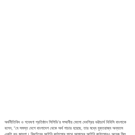
অর্থনীতিবিদ ও গবেষণা প্রতিষ্ঠান সিপিডি’র সম্মানীয় ফেলো দেবপ্রিয় ভট্টাচার্য বিবিসি বাংলাকে
বলেন, “যে সমস্ত দেশে বাংলাদেশ থেকে অর্থ পাচার হয়েছে, তার মধ্যে যুক্তরাজ্য অন্যতম
একটা বড় জায়গা। ব্রিটেনের আইনি কাঠামোর সাথে আমাদের আইনি কাঠামোরও অনেক মিল