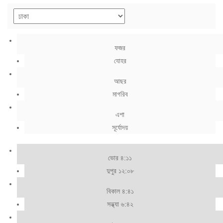
ফজর
যোহর
আছর
মাগরিব
এশা
সূর্যোদয়
ভোর ৪:১১
দুপুর ১২:০৮
বিকাল ৪:৪১
সন্ধ্যা ৬:৪২