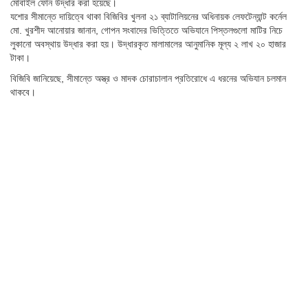
মোবাইল ফোন উদ্ধার করা হয়েছে।
যশোর সীমান্তে দায়িত্বে থাকা বিজিবির খুলনা ২১ ব্যাটালিয়নের অধিনায়ক লেফটেন্যান্ট কর্নেল
মো. খুরশীদ আনোয়ার জানান, গোপন সংবাদের ভিত্তিতে অভিযানে পিস্তলগুলো মাটির নিচে
লুকানো অবস্থায় উদ্ধার করা হয়। উদ্ধারকৃত মালামালের আনুমানিক মূল্য ২ লাখ ২০ হাজার
টাকা।
বিজিবি জানিয়েছে, সীমান্তে অস্ত্র ও মাদক চোরাচালান প্রতিরোধে এ ধরনের অভিযান চলমান
থাকবে।