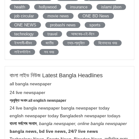
health
hollywood
insurance
islami jibon
job circular
movie news
ONE BD News
ONE NEWS
probashi news
sports
technology
travel
আজকের-এই-দিনে
ইসলামী-জীবন
জাতীয়
তথ্য-প্রযুক্তি
বিনোদনের খবর
লাইফস্টাইল
সব খবর
বাংলা লাইভ নিউজ Latest Bangla Headlines
all bangla newspaper
24 live newspaper
প্রযুক্তি সংবাদ all english newspaper
24 live bangla newspaper bangla newspaper today
english newspaper today Bangladesh newspaper todays
বাংলা সর্বশেষ সংবাদ
,
bangla newspaper, online bangla newspaper
bangla news, bd live news, 24/7 live news
Technology News, Sports News, Binodon News, অর্থনৈতিক সংবাদ