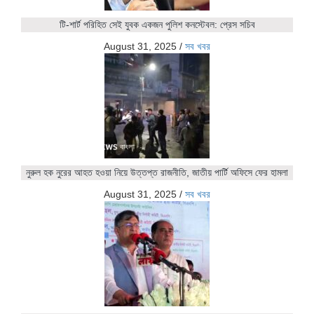
টি-শার্ট পরিহিত সেই যুবক একজন পুলিশ কনস্টেবল: প্রেস সচিব
August 31, 2025
/
সব খবর
নুরুল হক নুরের আহত হওয়া নিয়ে উত্তপ্ত রাজনীতি, জাতীয় পার্টি অফিসে ফের হামলা
August 31, 2025
/
সব খবর