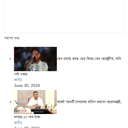
সর্বশেষ খবর
কেপ ভার্দের কাছে হেরে বিদায় নেবে আর্জেন্টিনা, দাবি
সেই ওঝার
জাতীয়
June 30, 2026
বাজেট পরবর্তী নৈশভোজ বাতিল করলেন প্রধানমন্ত্রী,
সাশ্রয় ৫০ লাখ টাকা
জাতীয়