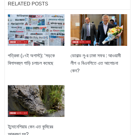
RELATED POSTS
পত্রিকা (১৭ই অগাস্ট): ‘সড়কে
ডোনাল্ড লু-র ঢাকা সফর : আওয়ামী
বিলাসবহুল গাড়ি চলাচল কমেছে
লীগ ও বিএনপিতে এত আলোচনা
কেন?
ইন্দোনেশিয়ায় কেন এত কুমিরের
আক্রমণ হয়?