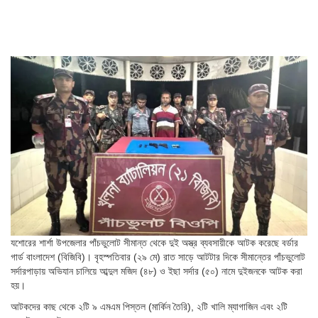
যশোরের শার্শা উপজেলার পাঁচভুলোট সীমান্ত থেকে দুই অস্ত্র ব্যবসায়ীকে আটক করেছে বর্ডার
গার্ড বাংলাদেশ (বিজিবি)। বৃহস্পতিবার (২৯ মে) রাত সাড়ে আটটার দিকে সীমান্তের পাঁচভুলোট
সর্দারপাড়ায় অভিযান চালিয়ে আব্দুল মজিদ (৪৮) ও ইছা সর্দার (৫০) নামে দুইজনকে আটক করা
হয়।
আটকদের কাছ থেকে ২টি ৯ এমএম পিস্তল (মার্কিন তৈরি), ২টি খালি ম্যাগাজিন এবং ২টি