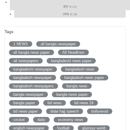
রাত ৮:০২
ভোর ৫:২৯
Tags
1 NEWS
all bangla newspaper
all bangla news paper
All Headlines
all newspapers
bangladeshi news paper
bangladeshi newspaper
bangladesh news
bangladesh newspaper
bangladesh news paper
bangladesh newspapers
bangla news
bangla newspaper
bangla news paper
bangla paper
bd news
bd news 24
bd news paper
bidai hajj speech
bollywood
cricket
daily
economy news
english newspaper
football
glamour world