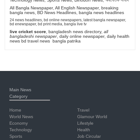
All Bangla Newspaper, All English Newspaper, breaking
bangla news, BD News Headlines, bangla news headlines
24 news headlines, bd online newspapers, latest bangla newspaper,
bd enewspaper, bd print media, bangla live tv
live cricket score
, bangladesh news directory,
all
bangladeshi newspaper
, daily online newspaper, daily health
news bd travel news bangla patrika
Main News
Category
Home
Travel
World News
Glamour World
Economy
Lifestyle
Technology
Health
Sports
Job Circular