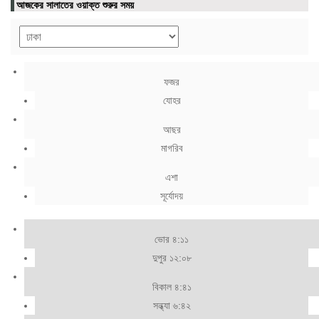
আজকের সালাতের ওয়াক্ত শুরুর সময়
ফজর
যোহর
আছর
মাগরিব
এশা
সূর্যোদয়
ভোর ৪:১১
দুপুর ১২:০৮
বিকাল ৪:৪১
সন্ধ্যা ৬:৪২