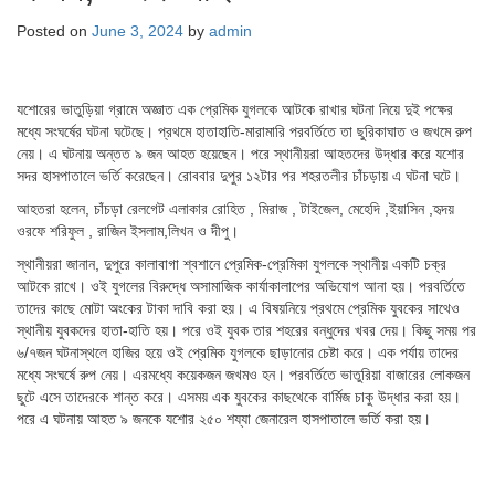
Posted on
June 3, 2024
by
admin
যশোরের ভাতুড়িয়া গ্রামে অজ্ঞাত এক প্রেমিক যুগলকে আটকে রাখার ঘটনা নিয়ে দুই পক্ষের
মধ্যে সংঘর্ষের ঘটনা ঘটেছে। প্রথমে হাতাহাতি-মারামারি পরবর্তিতে তা ছুরিকাঘাত ও জখমে রুপ
নেয়। এ ঘটনায় অন্তত ৯ জন আহত হয়েছেন। পরে স্থানীয়রা আহতদের উদ্ধার করে যশোর
সদর হাসপাতালে ভর্তি করেছেন। রোববার দুপুর ১২টার পর শহরতলীর চাঁচড়ায় এ ঘটনা ঘটে।
আহতরা হলেন, চাঁচড়া রেলগেট এলাকার রোহিত , মিরাজ , টাইজেল, মেহেদি ,ইয়াসিন ,হৃদয়
ওরফে শরিফুল , রাজিন ইসলাম,লিখন ও দীপু।
স্থানীয়রা জানান, দুপুরে কালাবাগা শ্বশানে প্রেমিক-প্রেমিকা যুগলকে স্থানীয় একটি চক্র
আটকে রাখে। ওই যুগলের বিরুদ্ধে অসামাজিক কার্যাকালাপের অভিযোগ আনা হয়। পরবর্তিতে
তাদের কাছে মোটা অংকের টাকা দাবি করা হয়। এ বিষয়নিয়ে প্রথমে প্রেমিক যুবকের সাথেও
স্থানীয় যুবকদের হাতা-হাতি হয়। পরে ওই যুবক তার শহরের বন্ধুদের খবর দেয়। কিছু সময় পর
৬/৭জন ঘটনাস্থলে হাজির হয়ে ওই প্রেমিক যুগলকে ছাড়ানোর চেষ্টা করে। এক পর্যায় তাদের
মধ্যে সংঘর্ষে রুপ নেয়। এরমধ্যে কয়েকজন জখমও হন। পরবর্তিতে ভাতুরিয়া বাজারের লোকজন
ছুটে এসে তাদেরকে শান্ত করে। এসময় এক যুবকের কাছথেকে বার্মিজ চাকু উদ্ধার করা হয়।
পরে এ ঘটনায় আহত ৯ জনকে যশোর ২৫০ শয্যা জেনারেল হাসপাতালে ভর্তি করা হয়।