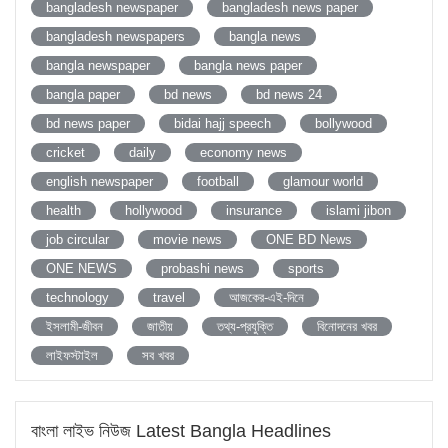
bangladesh newspaper
bangladesh news paper
bangladesh newspapers
bangla news
bangla newspaper
bangla news paper
bangla paper
bd news
bd news 24
bd news paper
bidai hajj speech
bollywood
cricket
daily
economy news
english newspaper
football
glamour world
health
hollywood
insurance
islami jibon
job circular
movie news
ONE BD News
ONE NEWS
probashi news
sports
technology
travel
আজকের-এই-দিনে
ইসলামী-জীবন
জাতীয়
তথ্য-প্রযুক্তি
বিনোদনের খবর
লাইফস্টাইল
সব খবর
বাংলা লাইভ নিউজ Latest Bangla Headlines