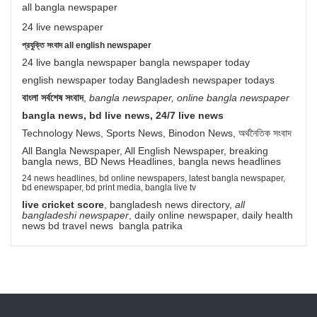
all bangla newspaper
24 live newspaper
প্রযুক্তি সংবাদ all english newspaper
24 live bangla newspaper bangla newspaper today
english newspaper today Bangladesh newspaper todays
বাংলা সর্বশেষ সংবাদ
,
bangla newspaper, online bangla newspaper
bangla news, bd live news, 24/7 live news
Technology News, Sports News, Binodon News, অর্থনৈতিক সংবাদ
All Bangla Newspaper, All English Newspaper, breaking
bangla news, BD News Headlines, bangla news headlines
24 news headlines, bd online newspapers, latest bangla newspaper,
bd enewspaper, bd print media, bangla live tv
live cricket score
, bangladesh news directory,
all
bangladeshi newspaper
, daily online newspaper, daily health
news bd travel news bangla patrika