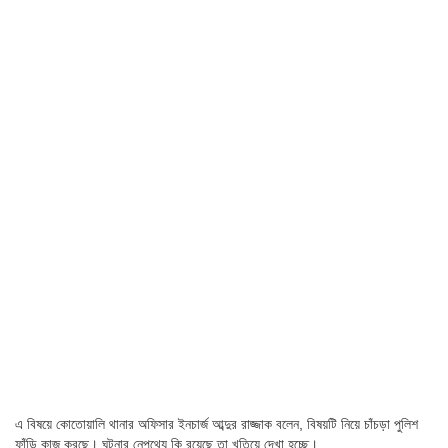
এ বিষয়ে কোতোয়ালি থানার অফিসার ইনচার্জ আব্দুর রাজ্জাক বলেন, বিষয়টি নিয়ে চাঁচড়া পুলিশ
ফাঁড়ি কাজ করছে। ঘটনার নেপথ্যে কি রয়েছে তা খতিয়ে দেখা হচ্ছে।