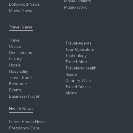
Movie-Trailers
Bollywood-News
Music-World
Movie-News
Travel News
Travel
Travel-Agents
Cruise
Tour-Operators
Destinations
Technology
Luxury
Travel-Alert
Hotels
Travelers-Health
Hospitality
-Issue
Travel-Food-
Country-Wise-
Beverage
Travel-Advice
Events
Airline
Business-Travel
Health News
Latest Health News
Pregnancy Care