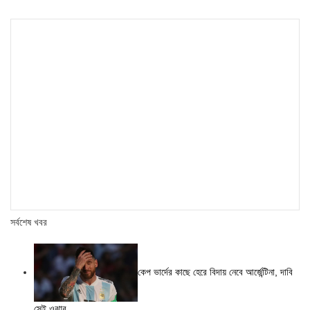
সর্বশেষ খবর
কেপ ভার্দের কাছে হেরে বিদায় নেবে আর্জেন্টিনা, দাবি
সেই ওঝার