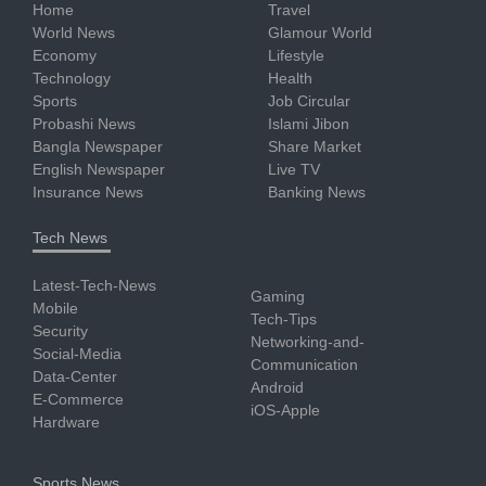
Home
Travel
World News
Glamour World
Economy
Lifestyle
Technology
Health
Sports
Job Circular
Probashi News
Islami Jibon
Bangla Newspaper
Share Market
English Newspaper
Live TV
Insurance News
Banking News
Tech News
Latest-Tech-News
Gaming
Mobile
Tech-Tips
Security
Networking-and-
Social-Media
Communication
Data-Center
Android
E-Commerce
iOS-Apple
Hardware
Sports News