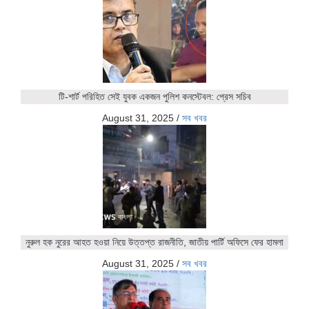
টি-শার্ট পরিহিত সেই যুবক একজন পুলিশ কনস্টেবল: প্রেস সচিব
August 31, 2025
/
সব খবর
নুরুল হক নুরের আহত হওয়া নিয়ে উত্তপ্ত রাজনীতি, জাতীয় পার্টি অফিসে ফের হামলা
August 31, 2025
/
সব খবর