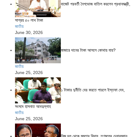
বাজেট পরবর্তী নৈশভোজ বাতিল করলেন প্রধানমন্ত্রী,
সাশ্রয় ৫০ লাখ টাকা
জাতীয়
June 30, 2026
মাজারে দানের টাকা আসলে কোথায় যায়?
জাতীয়
June 25, 2026
১ টাকার দুর্নীতি বের করতে পারলে ইস্তফা দেব,
সংসদে হাসনাত আবদুল্লাহ
জাতীয়
June 25, 2026
নিজ দল থেকে মমতার বিদায়, তৃণমূলের চেয়ারম্যান