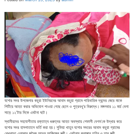
যশোর সদর উপজেলার কচুয়া ইউনিয়নের আবাদ কচুয়া গ্রামে পারিবারিক দ্বন্দের জেরে মাকে
পিটিয়ে আহত করার অভিযোগ পাওয়া গেছে ছেলে ও পুত্রবধূ’র বিরুদ্ধে। মঙ্গলবার ১১ মার্চ বেলা
সাড়ে ১২’টার দিকে এঘটনা ঘটে।
স্থানীয়দের সহযোগীতায় রক্তাত্ব গুরুত্বর আহত অবস্থায় শেফালী বেগম’কে উদ্ধার করে
যশোর সদর হাসপাতালে ভর্তি করা হয়। সুফিয়া খাতুন যশোর সদরের আবাদ কচুয়া গ্রামের
শেখপাড়া এলাকার জনৈক আব্দুল আজিজের স্ত্রী। এঘটনায় কুলাঙ্গার তুহিন ও তার স্ত্রী