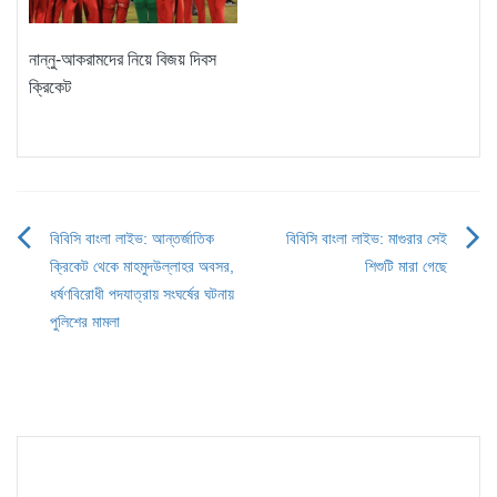
নান্নু-আকরামদের নিয়ে বিজয় দিবস
ক্রিকেট
বিবিসি বাংলা লাইভ: আন্তর্জাতিক
বিবিসি বাংলা লাইভ: মাগুরার সেই
Post
ক্রিকেট থেকে মাহমুদউল্লাহর অবসর,
শিশুটি মারা গেছে
navigation
ধর্ষণবিরোধী পদযাত্রায় সংঘর্ষের ঘটনায়
পুলিশের মামলা