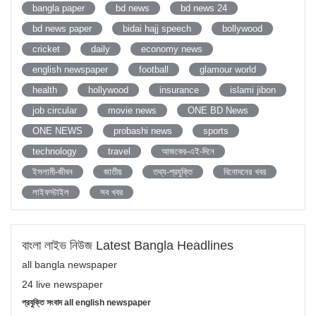
bangla paper
bd news
bd news 24
bd news paper
bidai hajj speech
bollywood
cricket
daily
economy news
english newspaper
football
glamour world
health
hollywood
insurance
islami jibon
job circular
movie news
ONE BD News
ONE NEWS
probashi news
sports
technology
travel
আজকের-এই-দিনে
ইসলামী-জীবন
জাতীয়
তথ্য-প্রযুক্তি
বিনোদনের খবর
লাইফস্টাইল
সব খবর
বাংলা লাইভ নিউজ Latest Bangla Headlines
all bangla newspaper
24 live newspaper
প্রযুক্তি সংবাদ all english newspaper