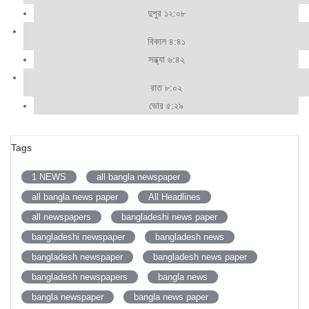
দুপুর ১২:০৮
বিকাল ৪:৪১
সন্ধ্যা ৬:৪২
রাত ৮:০২
ভোর ৫:২৯
Tags
1 NEWS
all bangla newspaper
all bangla news paper
All Headlines
all newspapers
bangladeshi news paper
bangladeshi newspaper
bangladesh news
bangladesh newspaper
bangladesh news paper
bangladesh newspapers
bangla news
bangla newspaper
bangla news paper