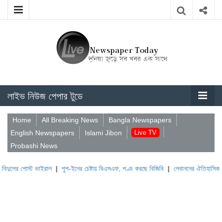
লাইভ নিউজ পেপার টুডে
Home
All Breaking News
Bangla Newspapers
English Newspapers
Islami Jibon
Live TV
Probashi News
্ট ভাইরাল
|
পুশ-ইনের চেষ্টায় বিএসএফ, পণ্ড করছে বিজিবি
|
লেবাননের ঐতিহাসিক বউফোর্ট দুর