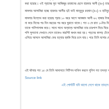
করা হয়েছে। ওই গ্রামের মৃত আজিজুর রহমানের ছেলে হায়দার আলী (৪৮) তা
মামলায় আসামিরা হচ্ছে হায়দার আলীর দুই ভাই মাহবুবুর রহমান (৪০) ও হাবি
মামলায় উল্লেখ করা হয়েছে প্রায় ১০ বছর আগে আমজাদ আলী ৬২ হাজার টাকা
না করে দিনের পর দিন বছরের পর বছর ঘুরাতে থাকে। গত ৩ মে রাত ১০টার দ
তাকে গালিগালাজ করে। সাথে সাথে অন্যান্য আসামিরা তার চারপাশ দিয়ে ঘিরে 
পপি সুলতানা সেখানে গেলে তাকেও মারপিট জখম করা হয়। পড়নের কাপড় টেনে 
এগিয়ে আসলে আসামিরা ফের হত্যার হুমকি দিয়ে চলে যায়। পরে তিনি যশোর জে
এই ঘটনায় গত ১৫ মে তিনি আদালতে পিটিশন দাখিল করলে পুলিশ গত তদন্ত করে
Source link
এই পোস্টটি যদি ভালো লেগে থাকে তাহল