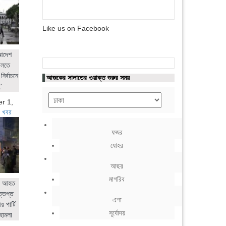
Like us on Facebook
 আদেশ
ালতে
নির্বাচনে
আজকের সালাতের ওয়াক্ত শুরুর সময়
'
r 1,
 খবর
ফজর
যোহর
আছর
মাগরিব
ের আহত
ত্তপ্ত
এশা
 পার্টি
সূর্যোদয়
হামলা