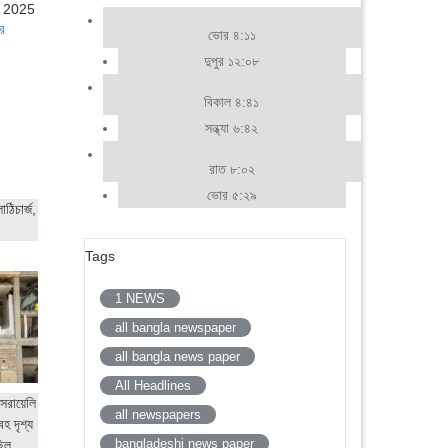
, 2025
র
ভোর ৪:১১
দুপুর ১২:০৮
বিকাল ৪:৪১
সন্ধ্যা ৬:৪২
রাত ৮:০২
ভোর ৫:২৯
ঠিচার্জ,
Tags
1 NEWS
all bangla newspaper
all bangla news paper
All Headlines
সরায়েলি
all newspapers
হ দৃশ্য
bangladeshi news paper
ছিল