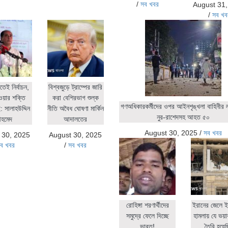
/
সব খবর
August 31
/
সব খব
িতেই নির্বাচন,
বিশ্বজুড়ে ট্রাম্পের জারি
ওয়ার শক্তি
করা বেশিরভাগ শুল্ক
গণঅধিকারকর্মীদের ওপর আইনশৃঙ্খলা বাহিনীর লা
 সালাহউদ্দিন
নীতি অবৈধ ঘোষণা মার্কিন
নুর-রাশেদসহ আহত ৫০
হমেদ
আদালতের
August 30, 2025
/
সব খবর
 30, 2025
August 30, 2025
ব খবর
/
সব খবর
রোহিঙ্গা শরণার্থীদের
ইরানের জেলে ই
সমুদ্রে ফেলে দিচ্ছে
হামলায় যে ভয়াব
ভারত!
তৈরি হয়ে