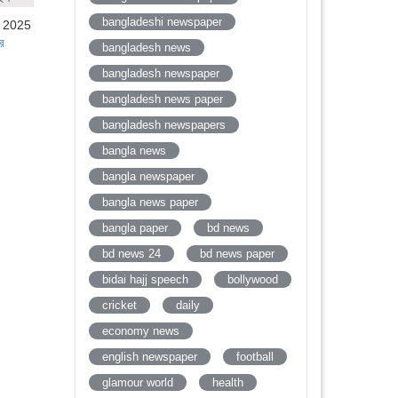
bangladeshi newspaper
, 2025
র
bangladesh news
bangladesh newspaper
bangladesh news paper
bangladesh newspapers
bangla news
bangla newspaper
bangla news paper
bangla paper
bd news
bd news 24
bd news paper
bidai hajj speech
bollywood
cricket
daily
economy news
english newspaper
football
glamour world
health