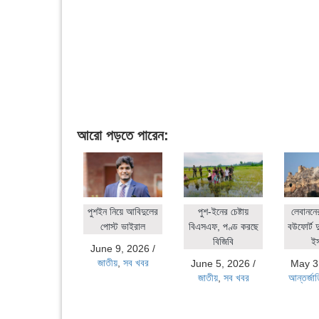
আরো পড়তে পারেন:
পুশইন নিয়ে আবিদুলের
পুশ-ইনের চেষ্টায়
লেবাননে
পোস্ট ভাইরাল
বিএসএফ, পণ্ড করছে
বউফোর্ট দ
বিজিবি
ই
June 9, 2026
/
জাতীয়
,
সব খবর
June 5, 2026
/
May 3
জাতীয়
,
সব খবর
আন্তর্জা