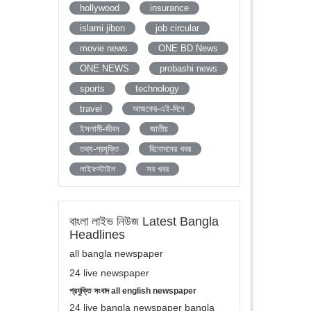
hollywood
insurance
islami jibon
job circular
movie news
ONE BD News
ONE NEWS
probashi news
sports
technology
travel
আজকের-এই-দিনে
ইসলামী-জীবন
জাতীয়
তথ্য-প্রযুক্তি
বিনোদনের খবর
লাইফস্টাইল
সব খবর
বাংলা লাইভ নিউজ Latest Bangla
Headlines
all bangla newspaper
24 live newspaper
প্রযুক্তি সংবাদ all english newspaper
24 live bangla newspaper bangla