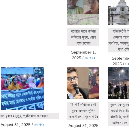
যশোরে সাপে কাটায়
হাইকোর্টের
ভাইয়ের মৃত্যু, বোন
চেম্বার আদ
হাসপাতালে
স্থগিত, 'ডাকসু 
বাধা নেই
September 1,
2025
/
সব খবর
Septembe
2025
/
সব
টি-শার্ট পরিহিত সেই
নুরুল হক নুর
যুবক একজন পুলিশ
হওয়া নিয়ে উ
ত যুবকের মৃত্যু, প্রতিবাদে মানবন্ধন
কনস্টেবল: প্রেস সচিব
রাজনীতি, জাতীয়
অফিসে ফের 
August 31, 2025
/
সব খবর
August 31, 2025