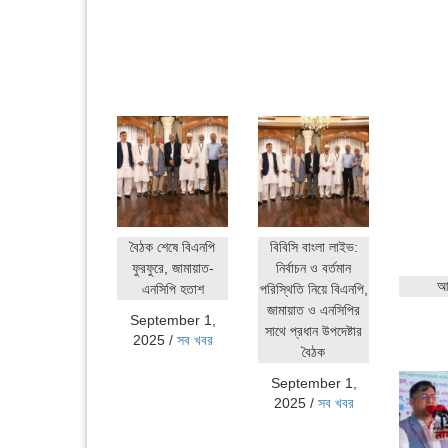
বৈঠক শেষে বিএনপি
বিবিসি বাংলা লাইভ:
ফুরফুরে, জামায়াত-
নির্বাচন ও বর্তমান
আহ
এনসিপি হতাশ
পরিস্থিতি নিয়ে বিএনপি,
জামায়াত ও এনসিপির
September 1,
সাথে প্রধান উপদেষ্টার
2025
/
সব খবর
বৈঠক
September 1,
2025
/
সব খবর