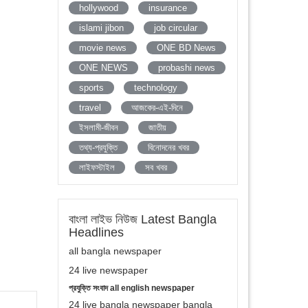
hollywood
insurance
islami jibon
job circular
movie news
ONE BD News
ONE NEWS
probashi news
sports
technology
travel
আজকের-এই-দিনে
ইসলামী-জীবন
জাতীয়
তথ্য-প্রযুক্তি
বিনোদনের খবর
লাইফস্টাইল
সব খবর
বাংলা লাইভ নিউজ Latest Bangla
Headlines
all bangla newspaper
24 live newspaper
প্রযুক্তি সংবাদ all english newspaper
24 live bangla newspaper bangla