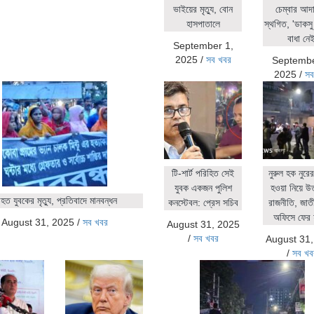
ভাইয়ের মৃত্যু, বোন
চেম্বার আদ
হাসপাতালে
স্থগিত, 'ডাকসু 
বাধা নেই
September 1,
2025
/
সব খবর
Septembe
2025
/
সব
টি-শার্ট পরিহিত সেই
নুরুল হক নুর
যুবক একজন পুলিশ
হওয়া নিয়ে উ
ত যুবকের মৃত্যু, প্রতিবাদে মানবন্ধন
কনস্টেবল: প্রেস সচিব
রাজনীতি, জাতীয়
অফিসে ফের 
August 31, 2025
/
সব খবর
August 31, 2025
/
সব খবর
August 31
/
সব খব