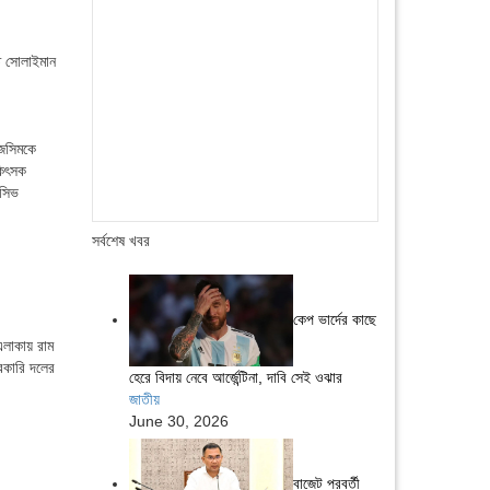
ত সোলাইমান
 জসিমকে
কিৎসক
িসিভ
সর্বশেষ খবর
কেপ ভার্দের কাছে
এলাকায় রাম
সরকারি দলের
হেরে বিদায় নেবে আর্জেন্টিনা, দাবি সেই ওঝার
জাতীয়
June 30, 2026
বাজেট পরবর্তী