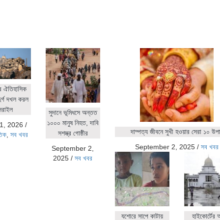
র ঐতিহাসিক
ুর্গ দখল করল
সরাইল
সুদানে ভূমিধসে অন্তত
১০০০ মানুষ নিহত, দাবি
1, 2026
/
দাম্পত্য জীবনে সুখী হওয়ার সেরা ১০ উপ
সশস্ত্র গোষ্ঠীর
তিক
,
সব খবর
September 2, 2025
/
সব খবর
September 2,
2025
/
সব খবর
যশোরে সাপে কাটায়
হাইকোর্টের