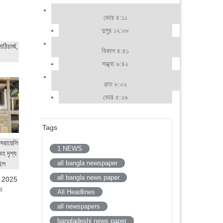
ভোর ৪:১১
দুপুর ১২:০৮
ঠিচার্জ,
বিকাল ৪:৪১
সন্ধ্যা ৬:৪২
রাত ৮:০২
ভোর ৫:২৯
Tags
সরায়েলি
1 NEWS
হ দৃশ্য
all bangla newspaper
ছিল
all bangla news paper
, 2025
র
All Headlines
all newspapers
bangladeshi news paper