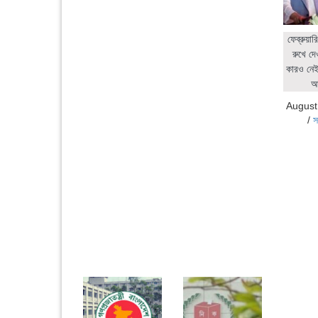
ফেব্রুয়ার
রুখে দে
কারও নেই:
আ
August
/
স