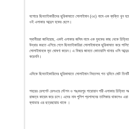
যশোরে ছিনতাইকারীদের ছুরিকাঘাতে সোলাইমান (৩৫) নামে এক ব্যক্তি খুন হয়
ওই এলাকার আব্দুল হকের ছেলে।
স্থানীয়রা জানিয়েছে, একই এলাকার জসিম নামে এক যুবকের কাছ থেকে চিহ্
উদ্ধার করতে এগিয়ে গেলে ছিনতাইকারিরা সোলাইমানকে ছুরিকাঘাত করে পালি
সোলাইমানকে মৃত ঘোষণা করেন। এ বিষয়ে জানতে কোতয়ালি থানার ওসি আব্দ
করেননি।
এদিকে ছিনতাইকারিদের ছুরিকাঘাতে সোলাইমান নিহতসহ গত দুদিনে মোট তিন
শহরের রেলগেট রেলওয়ে স্টেশন ও শঙ্করপুর গারোয়ান পট্টি এলাকায় চিহ্নিত স
রাজত্ব কায়েম করে চলে। এদের নাম পুলিশ প্রশাসনের তালিকায় থাকলেও এরা সব
ক্যাডার এর ছত্রছায়ায় থাকে ।