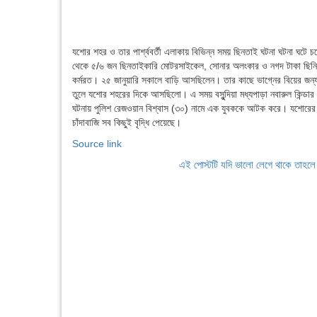
যশোর শহর ও তার পার্শ্ববর্তী এলাকায় বিভিন্ন সময় ছিনতাই ঘটনা ঘটনা ঘটে চ
থেকে ৫/৬ জন ছিনতাইকারি মোটরসাইকেল, সোনার অলংকার ও নগদ টাকা ছিনিয়ে 
কর্মরত। ২৫ জানুয়ারি সকালে বাড়ি আসছিলেন। তার কাছে ভাগ্নের বিয়ের জন্য
তুলে যশোর শহরের দিকে আসছিলো। এ সময় বসুন্দিয়া মধ্যপাড়া নবারুল কিন্ডার গ
ঘটনায় পুলিশ রেজওয়ান বিশ্বাস (৩০) নামে এক যুবককে আটক করে। যশোরের না
চাঁদাবাজি সব কিছুই বৃদ্ধি পেয়েছে।
Source link
এই পোস্টটি যদি ভালো লেগে থাকে তাহল