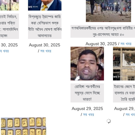
িতেই নির্বাচন,
বিশ্বজুড়ে ট্রাম্পের জারি
ওয়ার শক্তি
করা বেশিরভাগ শুল্ক
গণঅধিকারকর্মীদের ওপর আইনশৃঙ্খলা বাহিনীর লা
 সালাহউদ্দিন
নীতি অবৈধ ঘোষণা মার্কিন
নুর-রাশেদসহ আহত ৫০
হমেদ
আদালতের
August 30, 2025
/
সব খবর
 30, 2025
August 30, 2025
ব খবর
/
সব খবর
রোহিঙ্গা শরণার্থীদের
ইরানের জেলে ই
সমুদ্রে ফেলে দিচ্ছে
হামলায় যে ভয়াব
ভারত!
তৈরি হয়ে
August 29, 2025
August 29
/
সব খবর
/
সব খব