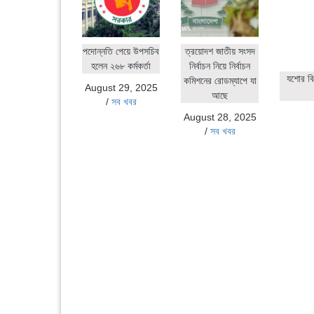
পদোন্নতি পেয়ে উপসচিব
ত্রয়োদশ জাতীয় সংসদ
হলেন ২৬৮ কর্মকর্তা
নির্বাচন নিয়ে নির্বাচন
যশোর বি
কমিশনের রোডম্যাপে যা
August 29, 2025
আছে
/
সব খবর
August 28, 2025
/
সব খবর