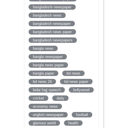
bangladeshi newspaper
bangladesh news
bangladesh newspaper
bangladesh news paper
bangladesh newspapers
bangla news
bangla newspaper
bangla news paper
bangla paper
bd news
bd news 24
bd news paper
bidai hajj speech
bollywood
cricket
daily
economy news
english newspaper
football
glamour world
health