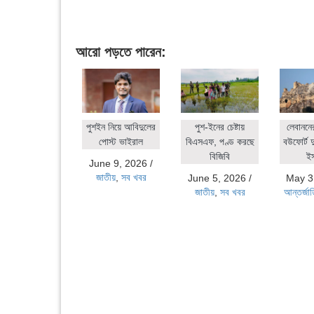
আরো পড়তে পারেন:
পুশইন নিয়ে আবিদুলের
পুশ-ইনের চেষ্টায়
লেবাননে
পোস্ট ভাইরাল
বিএসএফ, পণ্ড করছে
বউফোর্ট দ
বিজিবি
ই
June 9, 2026
/
জাতীয়
,
সব খবর
June 5, 2026
/
May 3
জাতীয়
,
সব খবর
আন্তর্জা