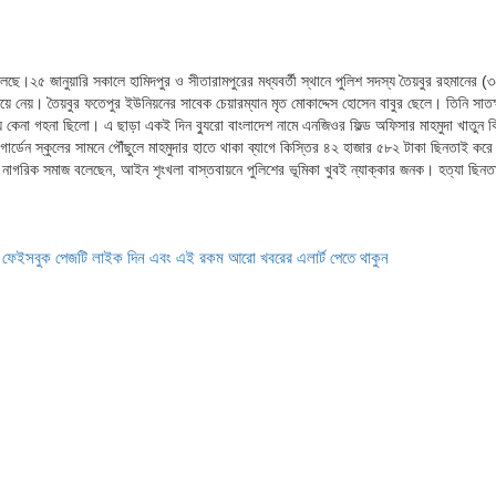
লেছে।২৫ জানুয়ারি সকালে হামিদপুর ও সীতারামপুরের মধ্যবর্তী স্থানে পুলিশ সদস্য তৈয়বুর রহমানের (
নেয়। তৈয়বুর ফতেপুর ইউনিয়নের সাবেক চেয়ারম্যান মৃত মোকাদ্দেস হোসেন বাবুর ছেলে। তিনি সাতক্
 কেনা গহনা ছিলো। এ ছাড়া একই দিন ব্যুরো বাংলাদেশ নামে এনজিওর ফিল্ড অফিসার মাহমুদা খাতুন ক
ার্ডেন স্কুলের সামনে পৌঁছুলে মাহমুদার হাতে থাকা ব্যাগে কিস্তির ৪২ হাজার ৫৮২ টাকা ছিনতাই কর
গরিক সমাজ বলেছেন, আইন শৃংখলা বাস্তবায়নে পুলিশের ভূমিকা খুবই ন্যাক্কার জনক। হত্যা ছিনতা
ে ফেইসবুক পেজটি লাইক দিন এবং এই রকম আরো খবরের এলার্ট পেতে থাকুন