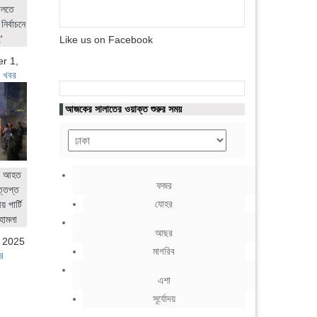
ালতে
নির্বাচনে
'
Like us on Facebook
r 1,
 খবর
আজকের সালাতের ওয়াক্ত শুরুর সময়
ের আহত
ফজর
ত্তপ্ত
যোহর
 পার্টি
হামলা
আছর
, 2025
মাগরিব
র
এশা
সূর্যোদয়