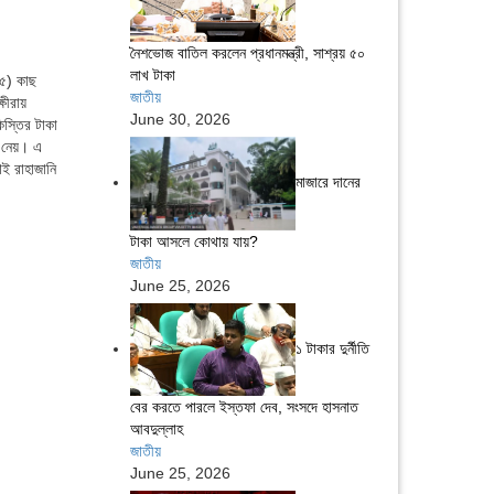
নৈশভোজ বাতিল করলেন প্রধানমন্ত্রী, সাশ্রয় ৫০
লাখ টাকা
৩৫) কাছ
জাতীয়
ষীরায়
June 30, 2026
িস্তির টাকা
ে নেয়। এ
ই রাহাজানি
মাজারে দানের
টাকা আসলে কোথায় যায়?
জাতীয়
June 25, 2026
১ টাকার দুর্নীতি
বের করতে পারলে ইস্তফা দেব, সংসদে হাসনাত
আবদুল্লাহ
জাতীয়
June 25, 2026