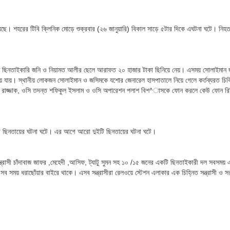
েছে। শহরের টিবি ক্লিনিক মোড়ে শুক্রবার (২৬ জানুয়ারি) বিকাল সাড়ে ৫টার দিকে এঘটনা ঘটে। নিহ
নিত ছিনতাইকারি জনি ও নিয়ামত আলীর ছেলে আরাফত ২০ হাজার টাকা ছিনিয়ে নেয়। এসময় সোলাইমান
য়ে যায়। স্থানীয় লোকজন সোলাইমান ও জসিমকে যশোর জেনারেল হাসপাতালে নিয়ে গেলে কর্তব্যরত চি
ুর রাজ্জাক, ওসি তদন্ত শফিকুল ইসলাম ও ওসি অপারেশন পলাশ বিশ^াসকে ফোন করলে কেউ ফোন র
টি ছিনতায়ের ঘটনা ঘটে। এর আগে আরো দুইটি ছিনতায়ের ঘটনা ঘটে।
ন্ত্রাসী চাঁদাবাজ জাফর ,মেহেদী ,আসিফ, ট্যাটু সুমন সহ ১০ /১৫ জনের একটি ছিনতাইকারী দল সবসময় 
 সময় ধরাছোঁয়ার বাইরে থাকে। এসব সন্ত্রাসীরা রেলওয়ে স্টেশন এলাকার এক চিহ্নিত সন্ত্রাসী ও 