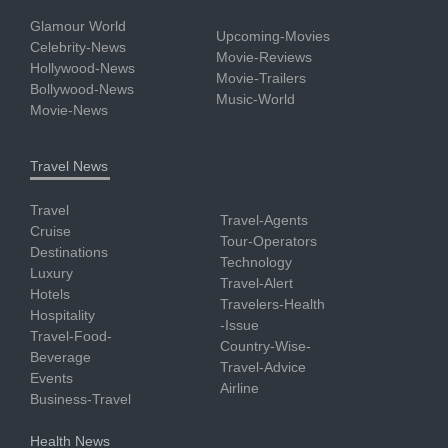
Glamour World
Upcoming-Movies
Celebrity-News
Movie-Reviews
Hollywood-News
Movie-Trailers
Bollywood-News
Music-World
Movie-News
Travel News
Travel
Travel-Agents
Cruise
Tour-Operators
Destinations
Technology
Luxury
Travel-Alert
Hotels
Travelers-Health
Hospitality
-Issue
Travel-Food-
Country-Wise-
Beverage
Travel-Advice
Events
Airline
Business-Travel
Health News