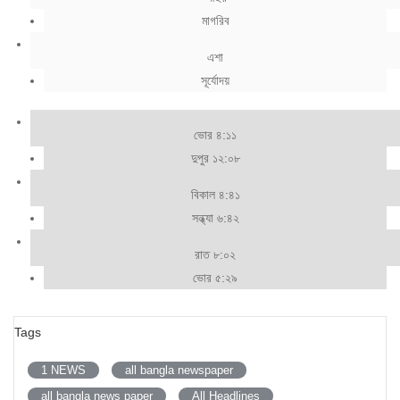
মাগরিব
এশা
সূর্যোদয়
ভোর ৪:১১
দুপুর ১২:০৮
বিকাল ৪:৪১
সন্ধ্যা ৬:৪২
রাত ৮:০২
ভোর ৫:২৯
Tags
1 NEWS
all bangla newspaper
all bangla news paper
All Headlines