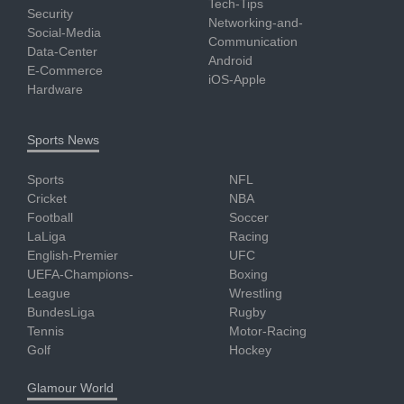
Tech-Tips
Security
Networking-and-
Social-Media
Communication
Data-Center
Android
E-Commerce
iOS-Apple
Hardware
Sports News
Sports
NFL
Cricket
NBA
Football
Soccer
LaLiga
Racing
English-Premier
UFC
UEFA-Champions-
Boxing
League
Wrestling
BundesLiga
Rugby
Tennis
Motor-Racing
Golf
Hockey
Glamour World