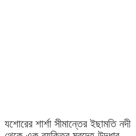
যশোরের শার্শা সীমান্তের ইছামতি নদী
থেকে এক ব্যক্তির মরদেহ উদ্ধার