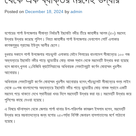
Posted on
December 18, 2024
by
admin
যশোরের শার্শা উপজেলার সীমান্ত নির্ধারণী ইছামতি নদীর তীরে জাহাঙ্গীর আলম (৫০) মরদেহ
উদ্ধার উদ্ধার করেছে পুলিশ। নিহত জাহাঙ্গীর শার্শা উপজেলার বেনাপোল পোর্ট এলাকার
কাগজপুকুর গ্রামের ইউনুস আলীর ছেলে।
বুধবার সকালে শার্শা উপজেলার পাচভুলট এলাকায় মেইন পিলারের বাংলাদেশ সীমান্তের ১০০ গজ
অভ্যন্তরে ইছামতি নদীর পাড়ে ভান্ডারীর মোড় নামক স্থান থেকে মরদেহটি উদ্ধার করা হয়েছে
বলে জানান,খুলনা ২১বিজিবি ব্যাটেলিয়ানের অধিনায়ক লেফটেন্যান্ট কর্ণেল মোহাম্মদ খুরশীদ
আনোয়ার।
অধিনায়ক লেফটেন্যান্ট কর্ণেল মোহাম্মদ খুরশীদ আনোয়ার বলেন,পাঁচভুলোট সীমান্তের শুন্য লাইন
থেকে ৩০গজ বাংলাদেশের অভ্যন্তরে ইছামতি নদীর পাড়ে ভান্ডারীর মোড় নামক স্থানে একটি
মরদেহ পড়ে থাকতে দেখে স্থানীয়রা খবর দিলে মরদেহটি উদ্ধার করা হয়। মরদেহটি উদ্ধার করে
পুলিশের কাছে দেওয়া হয়েছে।
এ বিষয়ে ঘটনাস্থল থেকে জেলার শার্শা থানার উপ-পরিদর্শক কামরুল ইসলাম বলেন, মরদেহটি
উদ্ধার করে ময়নাতদন্তের জন্য যশোর ২৫০শর্য্যা বিশিষ্ট জেনারল হাসপাতালের মর্গে পাঠানো
হয়েছে।