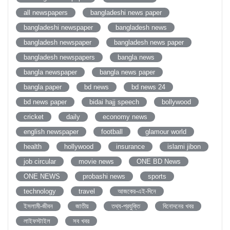
all newspapers
bangladeshi news paper
bangladeshi newspaper
bangladesh news
bangladesh newspaper
bangladesh news paper
bangladesh newspapers
bangla news
bangla newspaper
bangla news paper
bangla paper
bd news
bd news 24
bd news paper
bidai hajj speech
bollywood
cricket
daily
economy news
english newspaper
football
glamour world
health
hollywood
insurance
islami jibon
job circular
movie news
ONE BD News
ONE NEWS
probashi news
sports
technology
travel
আজকের-এই-দিনে
ইসলামী-জীবন
জাতীয়
তথ্য-প্রযুক্তি
বিনোদনের খবর
লাইফস্টাইল
সব খবর