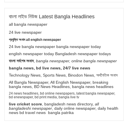
বাংলা লাইভ নিউজ Latest Bangla Headlines
all bangla newspaper
24 live newspaper
প্রযুক্তি সংবাদ all english newspaper
24 live bangla newspaper bangla newspaper today
english newspaper today Bangladesh newspaper todays
বাংলা সর্বশেষ সংবাদ
,
bangla newspaper, online bangla newspaper
bangla news, bd live news, 24/7 live news
Technology News, Sports News, Binodon News, অর্থনৈতিক সংবাদ
All Bangla Newspaper, All English Newspaper, breaking
bangla news, BD News Headlines, bangla news headlines
24 news headlines, bd online newspapers, latest bangla newspaper,
bd enewspaper, bd print media, bangla live tv
live cricket score
, bangladesh news directory,
all
bangladeshi newspaper
, daily online newspaper, daily health
news bd travel news bangla patrika