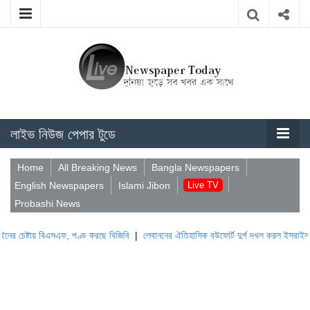
লাইভ নিউজ পেপার টুডে
Home
All Breaking News
Bangla Newspapers
English Newspapers
Islami Jibon
Live TV
Probashi News
ায় বিএসএফ, পণ্ড করছে বিজিবি
|
লেবাননের ঐতিহাসিক বউফোর্ট দুর্গ দখল করল ইসরাইল
|
সুদানে