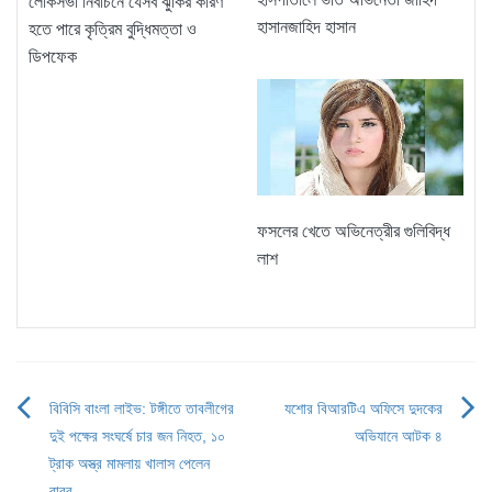
লোকসভা নির্বাচনে যেসব ঝুঁকির কারণ
হাসানজাহিদ হাসান
হতে পারে কৃত্রিম বুদ্ধিমত্তা ও
ডিপফেক
ফসলের খেতে অভিনেত্রীর গুলিবিদ্ধ
লাশ
বিবিসি বাংলা লাইভ: টঙ্গীতে তাবলীগের
যশোর বিআরটিএ অফিসে দুদকের
Post
দুই পক্ষের সংঘর্ষে চার জন নিহত, ১০
অভিযানে আটক ৪
navigation
ট্রাক অস্ত্র মামলায় খালাস পেলেন
বাবর