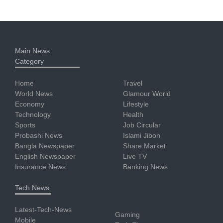
Main News
Category
Home
Travel
World News
Glamour World
Economy
Lifestyle
Technology
Health
Sports
Job Circular
Probashi News
Islami Jibon
Bangla Newspaper
Share Market
English Newspaper
Live TV
Insurance News
Banking News
Tech News
Latest-Tech-News
Gaming
Mobile