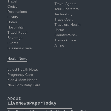
Travel
Travel-Agents
Cruise
Tour-Operators
Destinations
Technology
Luxury
Travel-Alert
Hotels
Travelers-Health
Hospitality
-Issue
Travel-Food-
Country-Wise-
Beverage
Travel-Advice
Events
Airline
Business-Travel
Health News
Latest Health News
Pregnancy Care
Kids & Mom Health
New Born Baby Care
About
LiveNewsPaperToday