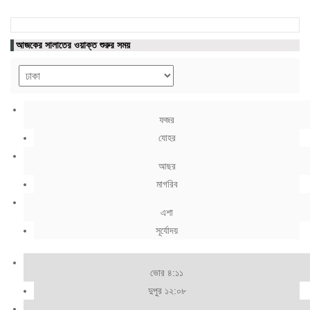
আজকের সালাতের ওয়াক্ত শুরুর সময়
ফজর
যোহর
আছর
মাগরিব
এশা
সূর্যোদয়
ভোর ৪:১১
দুপুর ১২:০৮