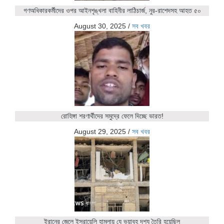
গণঅধিকারকর্মীদের ওপর আইনশৃঙ্খলা বাহিনীর লাঠিচার্জ, নুর-রাশেদসহ আহত ৫০
August 30, 2025
/
সব খবর
রোহিঙ্গা শরণার্থীদের সমুদ্রে ফেলে দিচ্ছে ভারত!
August 29, 2025
/
সব খবর
ইরানের জেলে ইসরায়েলি হামলায় যে ভয়াবহ দৃশ্য তৈরি হয়েছিল