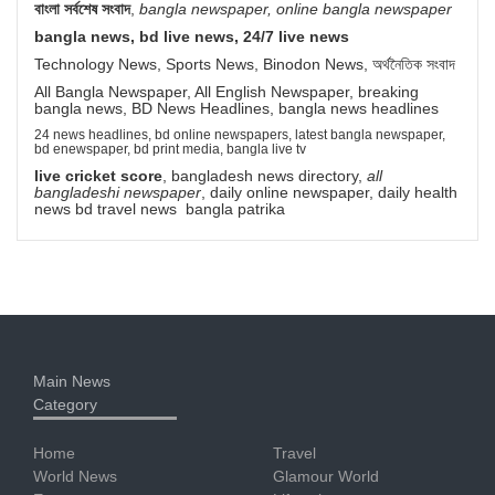
বাংলা সর্বশেষ সংবাদ
,
bangla newspaper, online bangla newspaper
bangla news, bd live news, 24/7 live news
Technology News, Sports News, Binodon News, অর্থনৈতিক সংবাদ
All Bangla Newspaper, All English Newspaper, breaking
bangla news, BD News Headlines, bangla news headlines
24 news headlines, bd online newspapers, latest bangla newspaper,
bd enewspaper, bd print media, bangla live tv
live cricket score
, bangladesh news directory,
all
bangladeshi newspaper
, daily online newspaper, daily health
news bd travel news bangla patrika
Main News
Category
Home
Travel
World News
Glamour World