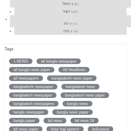
বিকাল ৪:৪১
সন্ধ্যা ৬:৪২
রাত ৮:০২
ভোর ৫:২৯
Tags
1 NEWS
all bangla newspaper
all bangla news paper
All Headlines
all newspapers
bangladeshi news paper
bangladeshi newspaper
bangladesh news
bangladesh newspaper
bangladesh news paper
bangladesh newspapers
bangla news
bangla newspaper
bangla news paper
bangla paper
bd news
bd news 24
bd news paper
bidai hajj speech
bollywood