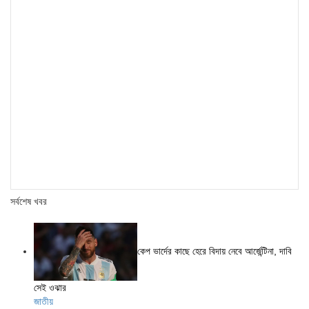
সর্বশেষ খবর
কেপ ভার্দের কাছে হেরে বিদায় নেবে আর্জেন্টিনা, দাবি
সেই ওঝার
জাতীয়