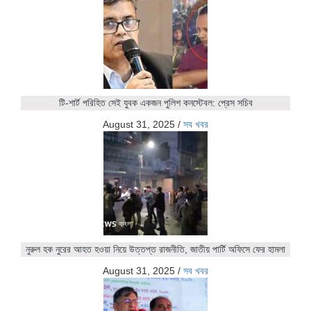
টি-শার্ট পরিহিত সেই যুবক একজন পুলিশ কনস্টেবল: প্রেস সচিব
August 31, 2025
/
সব খবর
নুরুল হক নুরের আহত হওয়া নিয়ে উত্তপ্ত রাজনীতি, জাতীয় পার্টি অফিসে ফের হামলা
August 31, 2025
/
সব খবর