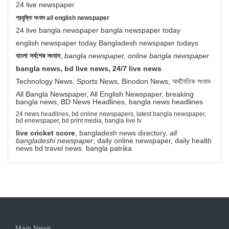
24 live newspaper
প্রযুক্তি সংবাদ all english newspaper
24 live bangla newspaper bangla newspaper today
english newspaper today Bangladesh newspaper todays
বাংলা সর্বশেষ সংবাদ
,
bangla newspaper, online bangla newspaper
bangla news, bd live news, 24/7 live news
Technology News, Sports News, Binodon News, অর্থনৈতিক সংবাদ
All Bangla Newspaper, All English Newspaper, breaking
bangla news, BD News Headlines, bangla news headlines
24 news headlines, bd online newspapers, latest bangla newspaper,
bd enewspaper, bd print media, bangla live tv
live cricket score
, bangladesh news directory,
all
bangladeshi newspaper
, daily online newspaper, daily health
news bd travel news bangla patrika
Main News