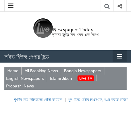
লাইভ নিউজ পেপার টুডে
Home
All Breaking News
Bangla Newspapers
English Newspapers
Islami Jibon
Live TV
Probashi News
ুশইন নিয়ে আবিদুলের পোস্ট ভাইরাল
|
পুশ-ইনের চেষ্টায় বিএসএফ, পণ্ড করছে বিজিবি
|
লেবাননের