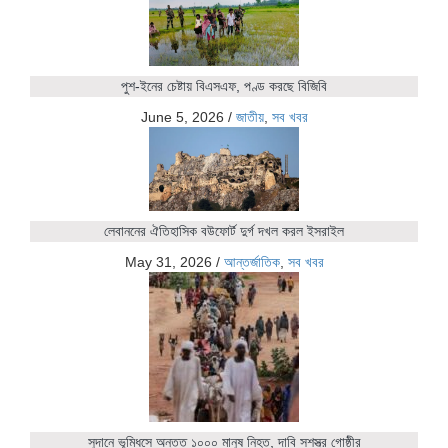
পুশ-ইনের চেষ্টায় বিএসএফ, পণ্ড করছে বিজিবি
June 5, 2026
/
জাতীয়
,
সব খবর
লেবাননের ঐতিহাসিক বউফোর্ট দুর্গ দখল করল ইসরাইল
May 31, 2026
/
আন্তর্জাতিক
,
সব খবর
সুদানে ভূমিধসে অন্তত ১০০০ মানুষ নিহত, দাবি সশস্ত্র গোষ্ঠীর