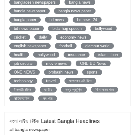
bangladesh newspapers
bangla news
bangla newspaper
bangla news paper
bangla paper
bd news
bd news 24
bd news paper
bidai hajj speech
bollywood
cricket
daily
economy news
english newspaper
football
glamour world
health
hollywood
insurance
islami jibon
job circular
movie news
ONE BD News
ONE NEWS
probashi news
sports
technology
travel
আজকের-এই-দিনে
ইসলামী-জীবন
জাতীয়
তথ্য-প্রযুক্তি
বিনোদনের খবর
লাইফস্টাইল
সব খবর
বাংলা লাইভ নিউজ Latest Bangla Headlines
all bangla newspaper