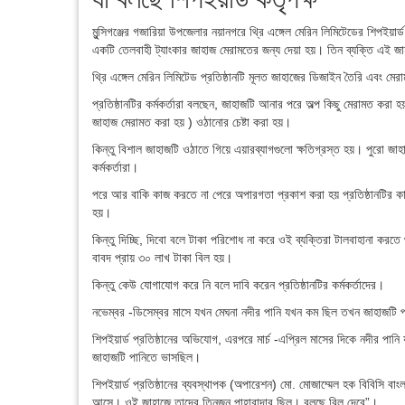
মুন্সিগঞ্জের গজারিয়া উপজেলার নয়ানগরে থ্রি এঙ্গেল মেরিন লিমিটেডের শিপইয়
একটি তেলবাহী ট্যাংকার জাহাজ মেরামতের জন্য দেয়া হয়। তিন ব্যক্তি এই জা
থ্রি এঙ্গেল মেরিন লিমিটেড প্রতিষ্ঠানটি মূলত জাহাজের ডিজাইন তৈরি এবং মে
প্রতিষ্ঠানটির কর্মকর্তারা বলছেন, জাহাজটি আনার পরে অল্প কিছু মেরামত কর
জাহাজ মেরামত করা হয় ) ওঠানোর চেষ্টা করা হয়।
কিন্তু বিশাল জাহাজটি ওঠাতে গিয়ে এয়ারব্যাগগুলো ক্ষতিগ্রস্ত হয়। পুরো জা
কর্মকর্তারা।
পরে আর বাকি কাজ করতে না পেরে অপারগতা প্রকাশ করা হয় প্রতিষ্ঠানটির 
হয়।
কিন্তু দিচ্ছি, দিবো বলে টাকা পরিশোধ না করে ওই ব্যক্তিরা টালবাহানা কর
বাবদ প্রায় ৩০ লাখ টাকা বিল হয়।
কিন্তু কেউ যোগাযোগ করে নি বলে দাবি করেন প্রতিষ্ঠানটির কর্মকর্তাদের।
নভেম্বর -ডিসেম্বর মাসে যখন মেঘনা নদীর পানি যখন কম ছিল তখন জাহাজটি 
শিপইয়ার্ড প্রতিষ্ঠানের অভিযোগ, এরপরে মার্চ -এপ্রিল মাসের দিকে নদীর পা
জাহাজটি পানিতে ভাসছিল।
শিপইয়ার্ড প্রতিষ্ঠানের ব্যবস্থাপক (অপারেশন) মো. মোজাম্মেল হক বিবিসি বা
আসে। ওই জাহাজে তাদের তিনজন পাহারাদার ছিল। বলছে বিল দেবে”।