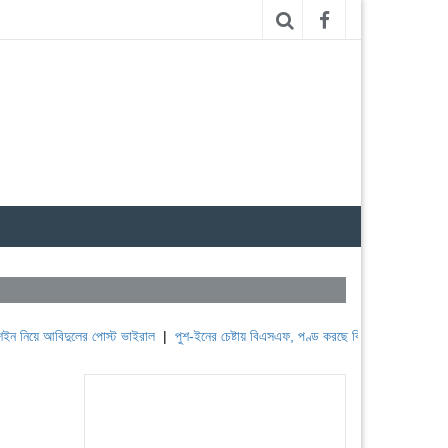
বিদুলের পোস্ট ভাইরাল
|
পুশ-ইনের চেষ্টায় বিএসএফ, পণ্ড করছে বিজিবি
|
লেবাননের ঐতিহাসিক ব