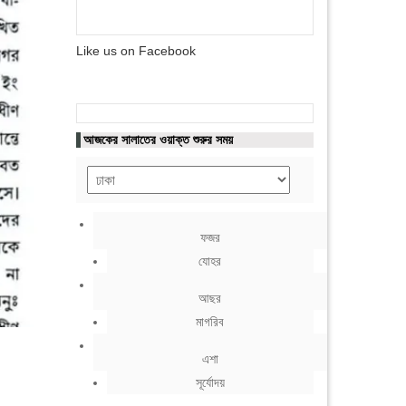
Like us on Facebook
আজকের সালাতের ওয়াক্ত শুরুর সময়
ফজর
যোহর
আছর
মাগরিব
এশা
সূর্যোদয়