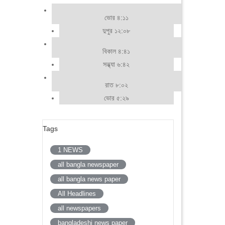
ভোর ৪:১১
দুপুর ১২:০৮
বিকাল ৪:৪১
সন্ধ্যা ৬:৪২
রাত ৮:০২
ভোর ৫:২৯
Tags
1 NEWS
all bangla newspaper
all bangla news paper
All Headlines
all newspapers
bangladeshi news paper