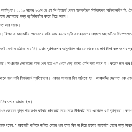
ার্ড অবস্থিত। ২০২৩ সালের ২৩শে মে এই শিপইয়ার্ডে বেঙ্গল ইলেকট্রিক লিমিটেডের মালিকানাধীন টি. ট
হাজ মেরামতের জন্য প্রতিষ্ঠানটির কাছে নিয়ে আসে।
রামত করে থাকে।
া হয়। বিশাল এ জাহাজটির মেরামতের বাকি কাজ করতে দুটো এয়ারব্যাগের মাধ্যমে জাহাজটিকে স্লিপওয়েত
হাজটি সেখানে ওঠানো যায় নি। এয়ার ব্যাগগুলোর আনুমানিক দাম ১৫ থেকে ১৬ লাখ টাকা বলে জানায় প্রত
কাছে। সাধারণত মেরামতের কাজ শেষ হতে এক থেকে দেড় মাসের বেশি সময় লাগে না। কয়েক মাস পরে ব
তে থাকে বলে দাবি শিপইয়ার্ড প্রতিষ্ঠানের। এরপর আবারো বিল পাঠানো হয়। জাহাজটির মেরামত এবং নে
পানির ওপরে ডাঙায় ছিল।
নি যখন জোয়ারে বৃদ্ধি পায় তখন দুইবার জাহাজটি নিয়ে যেতে টাগবোট নিয়ে এসেছিল ওই ব্যক্তিরা। কা
ংলাকে বলেন, “ জাহাজটি পানিতে নামিয়ে দেয়ার পরে তারা বিল না দিয়ে দুইবার জাহাজটা নেয়ার জন্য টাগব