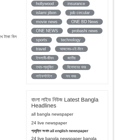
hollywood
insurance
islami jibon
job circular
movie news
ONE BD News
ONE NEWS
probashi news
াখ টাকা বিল
sports
technology
travel
আজকের-এই-দিনে
ইসলামী-জীবন
জাতীয়
তথ্য-প্রযুক্তি
বিনোদনের খবর
লাইফস্টাইল
সব খবর
বাংলা লাইভ নিউজ Latest Bangla
Headlines
all bangla newspaper
24 live newspaper
প্রযুক্তি সংবাদ all english newspaper
24 live bangla newspaper bangla