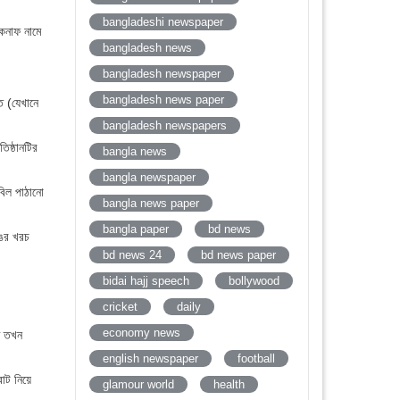
bangladeshi newspaper
েকনাফ নামে
bangladesh news
bangladesh newspaper
bangladesh news paper
ে (যেখানে
bangladesh newspapers
িষ্ঠানটির
bangla news
bangla newspaper
িল পাঠানো
bangla news paper
bangla paper
bd news
াঙর খরচ
bd news 24
bd news paper
bidai hajj speech
bollywood
cricket
daily
economy news
রণ তখন
english newspaper
football
োট নিয়ে
glamour world
health