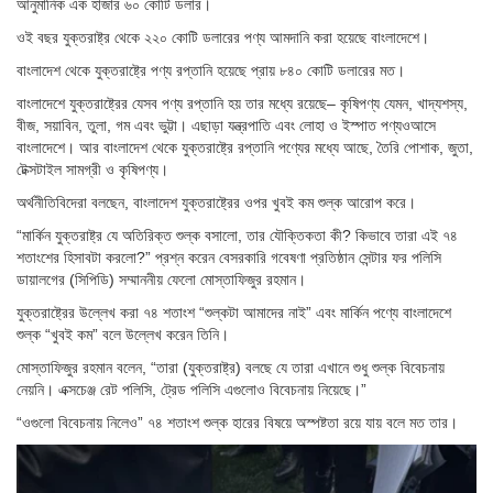
আনুমানিক এক হাজার ৬০ কোটি ডলার।
ওই বছর যুক্তরাষ্ট্র থেকে ২২০ কোটি ডলারের পণ্য আমদানি করা হয়েছে বাংলাদেশে।
বাংলাদেশ থেকে যুক্তরাষ্ট্রে পণ্য রপ্তানি হয়েছে প্রায় ৮৪০ কোটি ডলারের মত।
বাংলাদেশে যুক্তরাষ্ট্রের যেসব পণ্য রপ্তানি হয় তার মধ্যে রয়েছে– কৃষিপণ্য যেমন, খাদ্যশস্য,
বীজ, সয়াবিন, তুলা, গম এবং ভুট্টা। এছাড়া যন্ত্রপাতি এবং লোহা ও ইস্পাত পণ্যওআসে
বাংলাদেশে। আর বাংলাদেশ থেকে যুক্তরাষ্ট্রে রপ্তানি পণ্যের মধ্যে আছে, তৈরি পোশাক, জুতা,
টেক্সটাইল সামগ্রী ও কৃষিপণ্য।
অর্থনীতিবিদেরা বলছেন, বাংলাদেশ যুক্তরাষ্ট্রের ওপর খুবই কম শুল্ক আরোপ করে।
“মার্কিন যুক্তরাষ্ট্র যে অতিরিক্ত শুল্ক বসালো, তার যৌক্তিকতা কী? কিভাবে তারা এই ৭৪
শতাংশের হিসাবটা করলো?” প্রশ্ন করেন বেসরকারি গবেষণা প্রতিষ্ঠান সেন্টার ফর পলিসি
ডায়ালগের (সিপিডি) সম্মাননীয় ফেলো মোস্তাফিজুর রহমান।
যুক্তরাষ্ট্রের উল্লেখ করা ৭৪ শতাংশ “শুল্কটা আমাদের নাই” এবং মার্কিন পণ্যে বাংলাদেশে
শুল্ক “খুবই কম” বলে উল্লেখ করেন তিনি।
মোস্তাফিজুর রহমান বলেন, “তারা (যুক্তরাষ্ট্র) বলছে যে তারা এখানে শুধু শুল্ক বিবেচনায়
নেয়নি। এক্সচেঞ্জ রেট পলিসি, ট্রেড পলিসি এগুলোও বিবেচনায় নিয়েছে।”
“ওগুলো বিবেচনায় নিলেও” ৭৪ শতাংশ শুল্ক হারের বিষয়ে অস্পষ্টতা রয়ে যায় বলে মত তার।