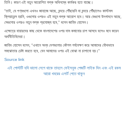
তিনি। কারণ এই নতুন আরোপিত শুল্ক অবিলম্বে কার্যকর হতে যাচ্ছে।
“তাই, যে পণ্যগুলো এখনও জাহাজে আছে, বন্দরে পৌঁছায়নি বা বন্দরে পৌঁছালেও কাস্টমস
ক্লিয়ারেন্স হয়নি, ওগুলোর ওপরও এই নতুন শুল্ক আরোপ হবে। আর যেগুলো উৎপাদনে আছে,
সেগুলোর ওপরও নতুন শুল্ক প্রযোজ্য হবে,” বলেন জাহিদ হোসেন।
এক্ষেত্রে বায়ারদের কাছ থেকে বাংলাদেশের ওপর দাম কমানোর চাপ আসবে বলেও মনে করেন
অর্থনীতিবিদেরা।
জাহিদ হোসেন বলেন, “এখানে অন্য দেশগুলোর কৌশল পর্যবেক্ষণ করে আমাদের যৌথভাবে
সমঝোতার চেষ্টা করতে হবে, যেন আমাদের ওপর এই বোঝা না চাপানো হয়।”
Source link
এই পোস্টটি যদি ভালো লেগে থাকে তাহলে ফেইসবুক পেজটি লাইক দিন এবং এই রকম
আরো খবরের এলার্ট পেতে থাকুন