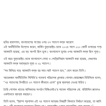
ছবির ক্যাপশান,
বাংলাদেশের পণ্যের ওপর ৩৭ শতাংশ শুল্ক আরোপ
এই অর্থনীতিবিদ উল্লেখ করেন, মার্কিন যুক্তরাষ্ট্র থেকে ২০২৪ সালে ২২০ কোটি ডলারের পণ্য
আমদানি হয়েছে, এর বড় অংশই ছিল তুলা। বাংলাদেশে তুলার ওপর আমদানি শুল্ক ছিল শূন্য।
ওই বছর যুক্তরাষ্ট্র থেকে বাংলাদেশে লোহা ও পেট্রোলিয়াম আমদানি করা হয়েছে, যেগুলোর
আমদানি শুল্ক যথাক্রমে শূন্য ও ৩১ শতাংশ।
“সব মিলিয়ে গড়ে আমদানি শুল্ক হয় সাত-আট শতাংশ হবে,” যোগ করেন তিনি।
আরেকজন অর্থনীতিবিদ সিপিডি’র গবেষণা পরিচালক খন্দকার গোলাম মোয়াজ্জেম বিবিসিকে বলেন,
“৭৪ শতাংশের বিপরীতে ৩৭ শতাংশ কীভাবে এলো” বুঝে ব্যবস্থা নেওয়া উচিত।
তৈরি পোশাক খাতের মালিকদের সংগঠন বিজিএমইএ’র সাবেক পরিচালক মো. মহিউদ্দিন রুবেলও
একইভাবে ব্যাখ্যা করছেন।
তিনি বলেন, “ট্রাম্প প্রশাসন এই ৭৪ শতাংশ শুল্কের বিষয়টি কিভাবে নির্ধারণ করেছে, তা জানি
না। এটি বাংলাদেশ সরকারের হিসাব নয়। যুক্তরাষ্ট্র ওখানে অনেককিছু যোগ করেছে।”