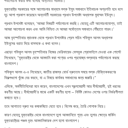
পর্যালোচনা করার কথা বলেছে অন্তর্বর্তী সরকার।
যুক্তরাষ্ট্র সরকারের সঙ্গে আলোচনার মাধ্যমে শুল্ক ইস্যু সমাধানে ইতিবাচক অগ্রগতি হবে বলে
দূঢ় আশা প্রকাশ করেছেন অন্তর্বর্তী সরকারের প্রধান উপদেষ্টা অধ্যাপক মুহাম্মদ ইউনূস।
প্রধান উপদেষ্টা বলেছেন, ‘আমরা বিষয়টি পর্যালোচনা করছি। যেহেতু এটি আলোচনাযোগ্য, তাই
আমরা আলোচনা করব এবং আমি নিশ্চিত যে আমরা সর্বোত্তম সমাধানে পৌঁছাতে পারব।’
আজ বৃহস্পতিবার ব্যাংকক থেকে প্রধান উপদেষ্টার প্রেস সচিব শফিকুল আলম অধ্যাপক
ইউনূসের বরাত দিয়ে বাসসকে এ কথা বলেন।
এছাড়া শফিকুল আলম বৃহস্পতিবার নিজের ভেরিফায়েড ফেসবুক প্রোফাইলে দেওয়া এক পোস্টে
লিখেছেন, “যুক্তরাষ্ট্র থেকে আমদানি করা পণ্যের ওপর প্রযোজ্য শুল্কহার পর্যালোচনা করছে
বাংলাদেশ।
শফিকুল আলম এ-ও লিখেছেন, জাতীয় রাজস্ব বোর্ড দ্রুততম সময়ে শুল্ক যৌক্তিককরণের
বিকল্পগুলো খুঁজে বের করবে, যা এ বিষয়ে কার্যকর সমাধানের জন্য জরুরি।”
এদিকে, অর্থনীতিবিদেরা মনে করেন, বাংলাদেশের এখন স্বল্পমেয়াদী আর দীর্ঘমেয়াদী, দুই ধরনের
করণীয় আছে। দীর্ঘমেয়াদী’র মাঝে একটি করণীয় হলো – নির্দিষ্ট কোনও দেশের ওপর নির্ভরশীলতা
কমাতে হবে।
তবে আপাতত দ্রুত দর কষাকষিতে যেতে হবে। বিশেষ করে, তৈরি পোশাক নিয়ে।
কারণ যেহেতু যুক্তরাষ্ট্র থেকে বাংলাদেশে তুলা আমদানিতে শূন্য এবং তুলার ক্ষেত্রে মার্কিন
যুক্তরাষ্ট্রের পঞ্চম বৃহৎ আমদানিকারক দেশ হলো বাংলাদেশ।