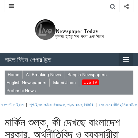
লাইভ নিউজ পেপার টুডে
Home
All Breaking News
Bangla Newspapers
English Newspapers
Islami Jibon
Live TV
Probashi News
ল
|
পুশ-ইনের চেষ্টায় বিএসএফ, পণ্ড করছে বিজিবি
|
লেবাননের ঐতিহাসিক বউফোর্ট দুর্গ দখল ক
মার্কিন শুল্ক, কী দেখছে বাংলাদেশ
সরকার, অর্থনীতিবিদ ও ব্যবসায়ীরা