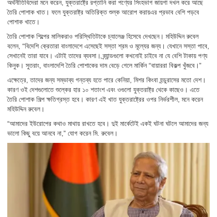
অর্থনীতিবিদেরা মনে করেন, যুক্তরাষ্ট্রে রপ্তানি করা পণ্যের সিংহভাগ জায়গা দখল করে আছে
তৈরি পোশাক খাত। ফলে যুক্তরাষ্ট্র অতিরিক্ত শুল্ক আরোপ করায়এর প্রভাব বেশি পড়বে
পোশাক খাতে।
তৈরি পোশাক শিল্পের মালিকরাও পরিস্থিতিটাকে চ্যালেঞ্জ হিসেবে দেখছেন। মহিউদ্দিন রুবেল
বলেন, “বিদেশি ক্রেতারা বাংলাদেশে এসেছেই সস্তা শ্রম ও মূল্যের জন্য। যেখানে সস্তা পাবে,
সেখানেই তারা যাবে। এটাই তাদের ব্যবসা। ব্র্যান্ডগুলো কখনোই চাইবে না যে বেশি টাকায় পণ্য
কিনুক। সুতরাং, বাংলাদেশি তৈরি পোশাকের দাম বেড়ে গেলে মার্কিন “বায়াররা বিকল্প খুঁজবে।”
এক্ষেত্রে, তাদের জন্য সম্ভাব্য গন্তব্য হতে পারে কেনিয়া, মিশর কিংবা হন্ডুরাসের মতো দেশ।
কারণ ওই দেশগুলোতে শুল্কের হার ১০ শতাংশ এবং ওগুলো যুক্তরাষ্ট্র থেকে কাছেও। এতে
তৈরি পোশাক শিল্প ক্ষতিগ্রস্ত হবে। কারণ এই খাত যুক্তরাষ্ট্রের ওপর নির্ভরশীল, মনে করেন
মহিউদ্দিন রুবেল।
“আমাদের ইউরোপের কথাও মাথায় রাখতে হবে। দুই মার্কেটেই একই ঘটনা ঘটলে আমাদের জন্য
ভালো কিছু বয়ে আনবে না,” যোগ করেন মি. রুবেল।