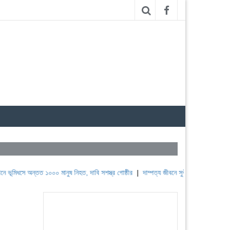
্তত ১০০০ মানুষ নিহত, দাবি সশস্ত্র গোষ্ঠীর
|
দাম্পত্য জীবনে সুখী হওয়ার সেরা ১০ উপায়
|
যশোরে 