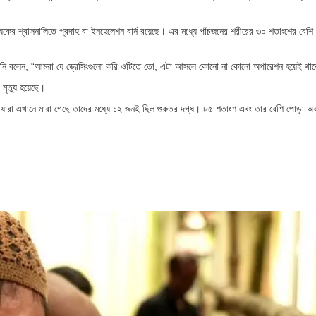
েকের শ্বাসনালিতে প্রদাহ বা ইনহেলেশন বার্ন রয়েছে। এর মধ্যে পাঁচজনের শরীরের ৩০ শতাংশের বেশি
 তিনি বলেন, “আমরা যে ড্রেসিংগুলো করি ওটিতে তো, এটা আসলে কোনো না কোনো অপারেশন হয়েই থা
র মৃত্যু হয়েছে।
রা এখানে মারা গেছে তাদের মধ্যে ১২ জনই ছিল গুরুতর দগ্ধ। ৮৫ শতাংশ এবং তার বেশি পোড়া অব