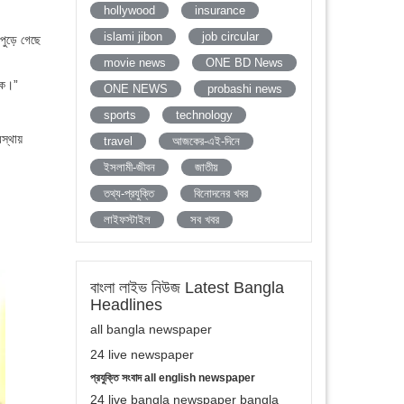
hollywood
insurance
islami jibon
job circular
 পুড়ে গেছে
movie news
ONE BD News
কে।”
ONE NEWS
probashi news
sports
technology
স্থায়
travel
আজকের-এই-দিনে
ইসলামী-জীবন
জাতীয়
তথ্য-প্রযুক্তি
বিনোদনের খবর
লাইফস্টাইল
সব খবর
বাংলা লাইভ নিউজ Latest Bangla
Headlines
all bangla newspaper
24 live newspaper
প্রযুক্তি সংবাদ all english newspaper
24 live bangla newspaper bangla