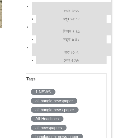
ভোর ৪:১১
দুপুর ১২:০৮
বিকাল ৪:৪১
সন্ধ্যা ৬:৪২
রাত ৮:০২
ভোর ৫:২৯
Tags
1 NEWS
all bangla newspaper
all bangla news paper
All Headlines
all newspapers
bangladeshi news paper