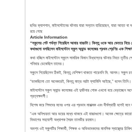
ছবির ক্যাপশান,
মাইলস্টোনের ঘটনায় যারা সন্তান হারিয়েছেন, যারা আহত বা দ
রয়ে গেছে
Article Information
“স্কুলের গেট পর্যন্ত গিয়েছিল আমার বাচ্চাটা। কিন্তু ওকে আর ভেতরে নি
কথাগুলো বলছিলেন মাইলস্টোন স্কুল অ্যান্ড কলেজের প্রথম শ্রেণির এক শিক্ষ
কথা হচ্ছিল মাইলস্টোন স্কুলে সামরিক বিমান বিধ্বস্তের ঘটনায় নিহত তৃতীয় শ্র
শনিবার ডেকেছিল তাদের।
স্কুলে গিয়েছিলেন ঠিকই, কিন্তু বেশিক্ষণ থাকতে পারেননি মি. আলম। স্কুল চ
“ডাকছিলো তো অনেকরেই, কিন্তু মাত্র নয়টা ফ্যামিলি আইছে,” বলেন তিনি।
মাইলস্টোন স্কুল অ্যান্ড কলেজের এই দুর্ঘটনার শোক এখনো বয়ে বেড়াচ্ছেন অন
প্রত্যক্ষদর্শী।
বিশেষ করে শিশুদের মনের ওপর এর প্রভাব মারাত্মক এবং দীর্ঘস্থায়ী বলেই মনে ক
“এক অনিশ্চয়তা আর ভয়ের মধ্যে থাকবে এই বাচ্চাগুলো। অনেক ক্ষেত্রে কারো ক
বিভাগের সহযোগী অধ্যাপক সৈয়দ তানভীর রহমান।
অবশ্য ওই স্কুলটির শিক্ষার্থী, শিক্ষক ও অভিভাবকদের মানসিক স্বাস্থ্যের চিকি