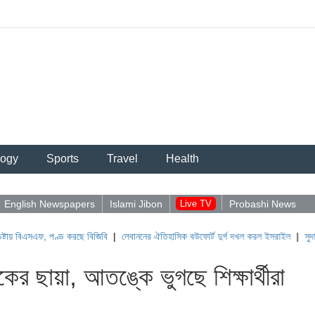
logy
Sports
Travel
Health
English Newspapers
Islami Jibon
Live TV
Probashi News
 পণ্ড করছে বিজিবি
|
লেবাননের ঐতিহাসিক বউফোর্ট দুর্গ দখল করল ইসরাইল
|
সুদানে ভূমিধসে অন
ের ছায়া, আতঙ্কে ভুগছে শিক্ষার্থীরা