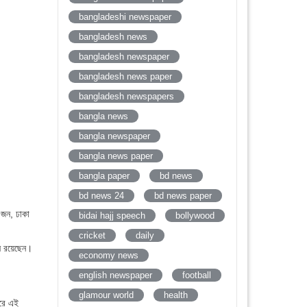
bangladeshi newspaper
bangladesh news
bangladesh newspaper
bangladesh news paper
bangladesh newspapers
bangla news
bangla newspaper
bangla news paper
bangla paper
bd news
bd news 24
bd news paper
৪ জন, ঢাকা
bidai hajj speech
bollywood
cricket
daily
ীন রয়েছেন।
economy news
english newspaper
football
glamour world
health
ারে এই