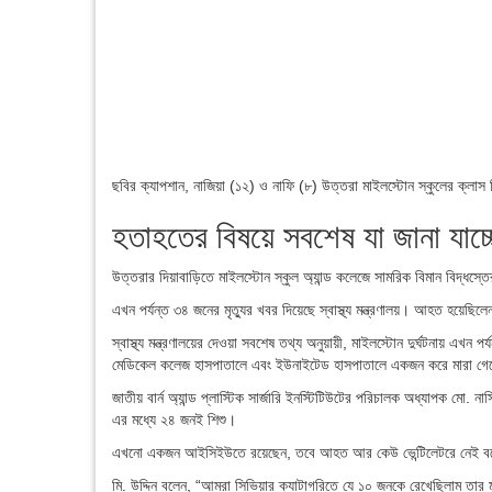
ছবির ক্যাপশান,
নাজিয়া (১২) ও নাফি (৮) উত্তরা মাইলস্টোন স্কুলের ক্লাস সিক্
হতাহতের বিষয়ে সবশেষ যা জানা যাচ্
উত্তরার দিয়াবাড়িতে মাইলস্টোন স্কুল অ্যান্ড কলেজে সামরিক বিমান বিদ্ধস্
এখন পর্যন্ত ৩৪ জনের মৃত্যুর খবর দিয়েছে স্বাস্থ্য মন্ত্রণালয়। আহত হয়েছ
স্বাস্থ্য মন্ত্রণালয়ের দেওয়া সবশেষ তথ্য অনুয়ায়ী, মাইলস্টোন দুর্ঘটনায় এখন পর
মেডিকেল কলেজ হাসপাতালে এবং ইউনাইটেড হাসপাতালে একজন করে মারা গ
জাতীয় বার্ন অ্যান্ড প্লাস্টিক সার্জারি ইনস্টিটিউটের পরিচালক অধ্যাপক মো.
এর মধ্যে ২৪ জনই শিশু।
এখনো একজন আইসিইউতে রয়েছেন, তবে আহত আর কেউ ভেন্টিলেটরে নেই বল
মি. উদ্দিন বলেন, “আমরা সিভিয়ার ক্যাটাগরিতে যে ১০ জনকে রেখেছিলাম তার ম