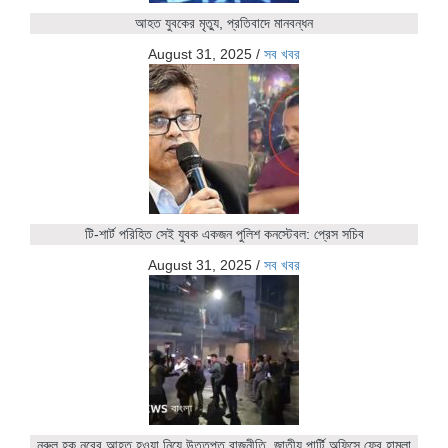
আহত যুবকের মৃত্যু, প্রতিবাদে মানবন্ধন
August 31, 2025
/
সব খবর
টি-শার্ট পরিহিত সেই যুবক একজন পুলিশ কনস্টেবল: প্রেস সচিব
August 31, 2025
/
সব খবর
নুরুল হক নুরের আহত হওয়া নিয়ে উত্তপ্ত রাজনীতি, জাতীয় পার্টি অফিসে ফের হামলা