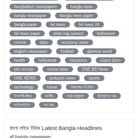
bangladesh newspapers
bangla news
bangla newspaper
bangla news paper
bangla paper
bd news
bd news 24
bd news paper
bidai hajj speech
bollywood
cricket
daily
economy news
english newspaper
football
glamour world
health
hollywood
insurance
islami jibon
job circular
movie news
ONE BD News
ONE NEWS
probashi news
sports
technology
travel
আজকের-এই-দিনে
ইসলামী-জীবন
জাতীয়
তথ্য-প্রযুক্তি
বিনোদনের খবর
লাইফস্টাইল
সব খবর
বাংলা লাইভ নিউজ Latest Bangla Headlines
all bangla newspaper