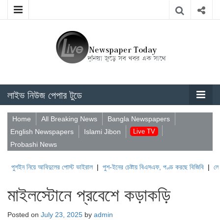
লাইভ নিউজ পেপার টুডে
Home
All Breaking News
Bangla Newspapers
English Newspapers
Islami Jibon
Live TV
Probashi News
 নিয়ে আবিদুলের পোস্ট ভাইরাল
|
পুশ-ইনের চেষ্টায় বিএসএফ, পণ্ড করছে বিজিবি
|
লেবাননের ঐতি
মাইলস্টোনে প্রবেশে কড়াকড়ি
Posted on
July 23, 2025
by
admin