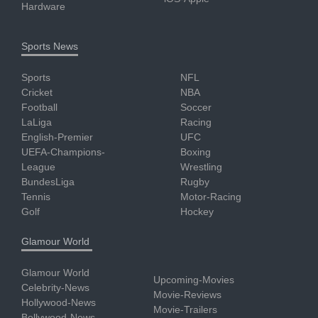
Hardware
Sports News
Sports
NFL
Cricket
NBA
Football
Soccer
LaLiga
Racing
English-Premier
UFC
UEFA-Champions-
Boxing
League
Wrestling
BundesLiga
Rugby
Tennis
Motor-Racing
Golf
Hockey
Glamour World
Glamour World
Upcoming-Movies
Celebrity-News
Movie-Reviews
Hollywood-News
Movie-Trailers
Bollywood-News