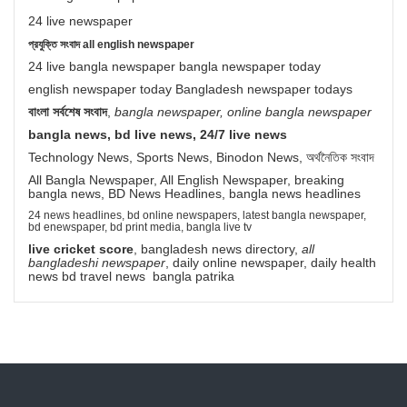
24 live newspaper
প্রযুক্তি সংবাদ all english newspaper
24 live bangla newspaper bangla newspaper today
english newspaper today Bangladesh newspaper todays
বাংলা সর্বশেষ সংবাদ
,
bangla newspaper, online bangla newspaper
bangla news, bd live news, 24/7 live news
Technology News, Sports News, Binodon News, অর্থনৈতিক সংবাদ
All Bangla Newspaper, All English Newspaper, breaking
bangla news, BD News Headlines, bangla news headlines
24 news headlines, bd online newspapers, latest bangla newspaper,
bd enewspaper, bd print media, bangla live tv
live cricket score
, bangladesh news directory,
all
bangladeshi newspaper
, daily online newspaper, daily health
news bd travel news bangla patrika