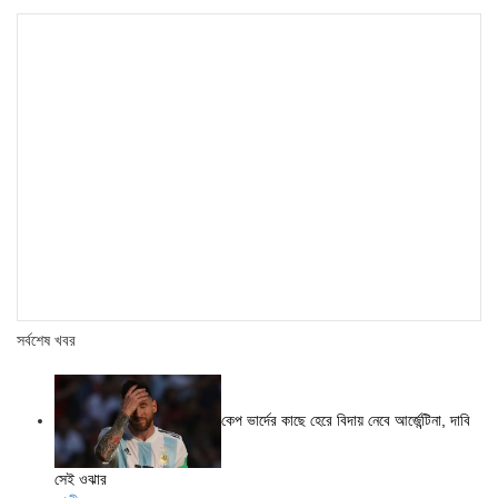
সর্বশেষ খবর
কেপ ভার্দের কাছে হেরে বিদায় নেবে আর্জেন্টিনা, দাবি
সেই ওঝার