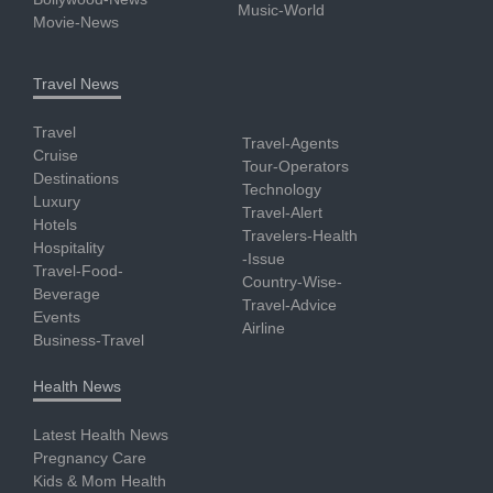
Music-World
Movie-News
Travel News
Travel
Travel-Agents
Cruise
Tour-Operators
Destinations
Technology
Luxury
Travel-Alert
Hotels
Travelers-Health
Hospitality
-Issue
Travel-Food-
Country-Wise-
Beverage
Travel-Advice
Events
Airline
Business-Travel
Health News
Latest Health News
Pregnancy Care
Kids & Mom Health